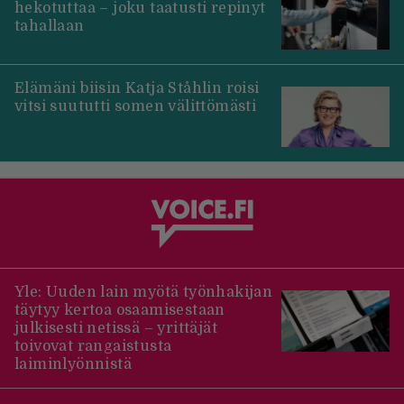
hekotuttaa – joku taatusti repinyt
tahallaan
Elämäni biisin Katja Ståhlin roisi
vitsi suututti somen välittömästi
Yle: Uuden lain myötä työnhakijan
täytyy kertoa osaamisestaan
julkisesti netissä – yrittäjät
toivovat rangaistusta
laiminlyönnistä