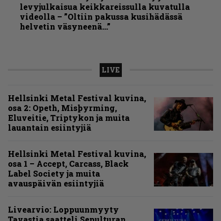
levyjulkaisua keikkareissulla kuvatulla
videolla – ”Oltiin pakussa kusihädässä
helvetin väsyneenä…”
LIVE
Hellsinki Metal Festival kuvina,
osa 2: Opeth, Misþyrming,
Eluveitie, Triptykon ja muita
lauantain esiintyjiä
Hellsinki Metal Festival kuvina,
osa 1 – Accept, Carcass, Black
Label Society ja muita
avauspäivän esiintyjiä
Livearvio: Loppuunmyyty
Tavastia saatteli Sepulturan