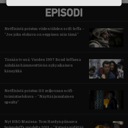
Netflixistä poistuu viiden tähden scifi-leffa –
”Jos joku elokuva on eeppinen niin tämä”
Tänään tv:ssä: Vuoden 1997 Bond-leffassa
nähdään hämmenttävän nykyaikainen
kännykkä
Netflixistä poistuu 110 miljoonan scifi-
toimintaelokuva – ”Näyttää jumalaisen
upealta”
Nyt HBO Maxissa: Tom Hardyn piinaava
huippuleffa vuodelta 2013 – ”Katsoja pidättää