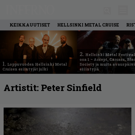
KEIKKAUUTISET
HELLSINKI METAL CRUISE
RIS
2.
Hellsinki Metal Festival
osa 1 – Accept, Carcass, Bla
1.
Loppuvuoden Hellsinki Metal
Society ja muita avauspäiv
Cruisen esiintyjät julki
esiintyjiä
Artistit:
Peter Sinfield