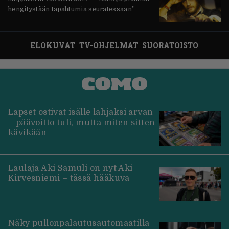
hengitystään tapahtumia seuratessaan”
ELOKUVAT
TV-OHJELMAT
SUORATOISTO
Lapset ostivat isälle lahjaksi arvan
– päävoitto tuli, mutta miten sitten
kävikään
Laulaja Aki Samuli on nyt Aki
Kirvesniemi – tässä hääkuva
Näky pullonpalautusautomaatilla