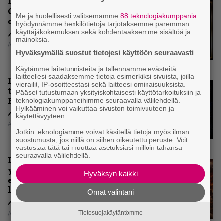
Levyarvio: Dirkschneider & The
Old Gang -albumista ei aina tiedä,
Me ja huolellisesti valitsemamme
88 teknologiakumppania
onko se tosissaan tehty vai ei
hyödynnämme henkilötietoja tarjotaksemme paremman
käyttäjäkokemuksen sekä kohdentaaksemme sisältöä ja
mainoksia.
Aki Nuopponen
Hyväksymällä suostut tietojesi käyttöön seuraavasti
Käytämme laitetunnisteita ja tallennamme evästeitä
laitteellesi saadaksemme tietoja esimerkiksi sivuista, joilla
Levyarvio: Onko Steelbound jo
vierailit, IP-osoitteestasi sekä laitteesi ominaisuuksista.
täydellisintä mahdollista Battle
Pääset tutustumaan yksityiskohtaisesti käyttötarkoituksiin ja
Beastia?
teknologiakumppaneihimme seuraavalla välilehdellä.
Hylkääminen voi vaikuttaa sivuston toimivuuteen ja
käytettävyyteen.
Aki Nuopponen
Jotkin teknologiamme voivat käsitellä tietoja myös ilman
suostumusta, jos niillä on siihen oikeutettu peruste. Voit
vastustaa tätä tai muuttaa asetuksiasi milloin tahansa
seuraavalla välilehdellä.
Levyarvio: Sabaton on
yhdennellätoista albumillaan
Hyväksyn kaikki
erittäin kaukana
legendaarisuudesta
Omat valintani
Tietosuojakäytäntömme
Aki Nuopponen