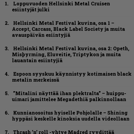
Loppuvuoden Hellsinki Metal Cruisen
esiintyjät julki
Hellsinki Metal Festival kuvina, osa 1 –
Accept, Carcass, Black Label Society ja muita
avauspäivän esiintyjiä
Hellsinki Metal Festival kuvina, osa 2: Opeth,
Misþyrming, Eluveitie, Triptykon ja muita
lauantain esiintyjiä
Espoon syyskuu käynnistyy kotimaisen black
metalin merkeissä
”Mitalini näyttää ihan plektralta” – huippu-
uimari jamittelee Megadethiä palkinnollaan
Kunnianosoitus hyiselle Pohjolalle – Shining
hyppäsi keskelle kinoksia uudella videollaan
Thrash ’n’ roll -yhtye Madred ryydittää