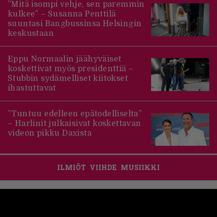
”Mitä isompi vehje, sen paremmin
kulkee” – Susanna Penttilä
suuntasi Bangbussinsa Helsingin
keskustaan
Eppu Normaalin jäähyväiset
koskettivat myös presidenttiä –
Stubbin sydämelliset kiitokset
ihastuttavat
”Tuntuu edelleen epätodelliselta”
– Harlinit julkaisivat koskettavan
videon pikku Daxista
ILMIÖT
VIIHDE
MUSIIKKI
Footer