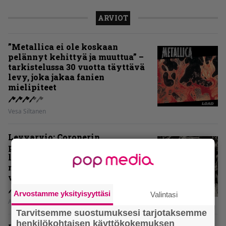
ARVIOT
”Metallica ei ole koskaan
pelännyt kehittyä ja muuttua” –
tarkistelussa 30 vuotta täyttävä
levy, joka jakaa fanien
mielipiteet
Vesa Siltanen
Levyarvio: Coronerin
paluualbumi 32 vuotta edellisen
levytyksen jälkeen ei voi
mitenkään täyttää odotuksia. Vai
voiko?
Arvostamme yksityisyyttäsi
Valintasi
Aki Nuopponen
Tarvitsemme suostumuksesi tarjotaksemme
henkilökohtaisen käyttökokemuksen