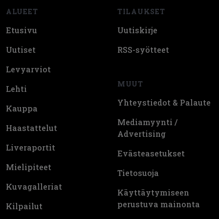
ALUEET
TILAUKSET
Etusivu
Uutiskirje
Uutiset
RSS-syötteet
Levyarviot
MUUT
Lehti
Yhteystiedot & Palaute
Kauppa
Mediamyynti /
Haastattelut
Advertising
Liveraportit
Evästeasetukset
Mielipiteet
Tietosuoja
Kuvagalleriat
Käyttäytymiseen
perustuva mainonta
Kilpailut