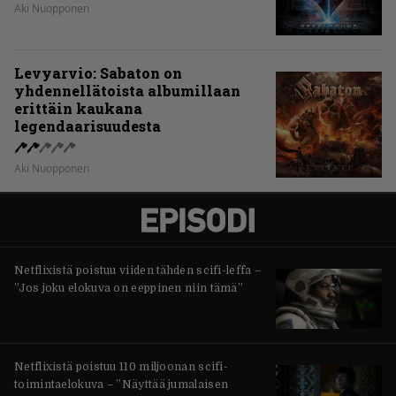
Aki Nuopponen
Levyarvio: Sabaton on
yhdennellätoista albumillaan
erittäin kaukana
legendaarisuudesta
Aki Nuopponen
Netflixistä poistuu viiden tähden scifi-leffa –
”Jos joku elokuva on eeppinen niin tämä”
Netflixistä poistuu 110 miljoonan scifi-
toimintaelokuva – ”Näyttää jumalaisen