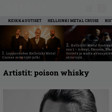
KEIKKAUUTISET
HELLSINKI METAL CRUISE
RIS
2.
Hellsinki Metal Festival
osa 1 – Accept, Carcass, Bla
1.
Loppuvuoden Hellsinki Metal
Society ja muita avauspäiv
Cruisen esiintyjät julki
esiintyjiä
Artistit:
poison whisky