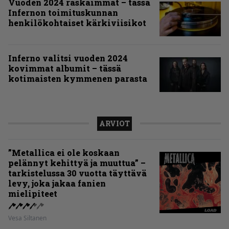
Vuoden 2024 raskaimmat – tässä
Infernon toimituskunnan
henkilökohtaiset kärkiviisikot
Inferno valitsi vuoden 2024
kovimmat albumit – tässä
kotimaisten kymmenen parasta
ARVIOT
”Metallica ei ole koskaan
pelännyt kehittyä ja muuttua” –
tarkistelussa 30 vuotta täyttävä
levy, joka jakaa fanien
mielipiteet
Vesa Siltanen