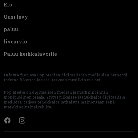
Ero
Uusi levy
paluu
livearvio
Paluu keikkalavoille
Inferno.fi
on osa Pop Median digitaalisten medioiden perhettä.
Inferno.fi kertoo laajasti raskaan musiikin uutiset.
Pop Media
on digitaalisen median ja markkinoinnin
monipuolinen osaaja. Yritys julkaisee laadukkaita digitaalisia
medioita, tarjoaa tehokkaita ratkaisuja mainontaan sekä
markkinointipalveluita.
Facebook
Instagram