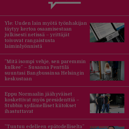
Yle: Uuden lain myötä työnhakijan
täytyy kertoa osaamisestaan
julkisesti netissä – yrittäjät
toivovat rangaistusta
laiminlyönnistä
”Mitä isompi vehje, sen paremmin
kulkee” – Susanna Penttilä
suuntasi Bangbussinsa Helsingin
keskustaan
Eppu Normaalin jäähyväiset
koskettivat myös presidenttiä –
Stubbin sydämelliset kiitokset
ihastuttavat
”Tuntuu edelleen epätodelliselta”