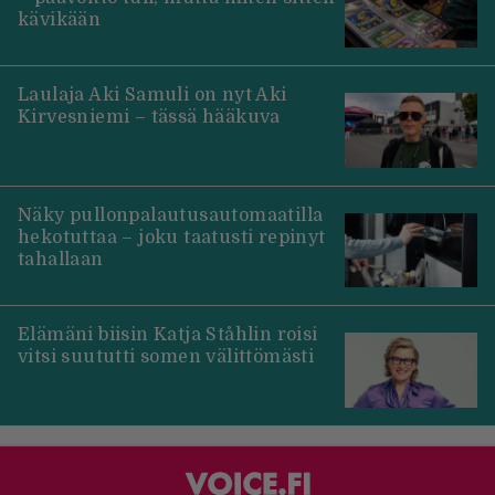
kävikään
Laulaja Aki Samuli on nyt Aki
Kirvesniemi – tässä hääkuva
Näky pullonpalautusautomaatilla
hekotuttaa – joku taatusti repinyt
tahallaan
Elämäni biisin Katja Ståhlin roisi
vitsi suututti somen välittömästi