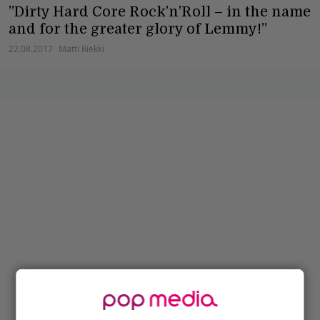
”Dirty Hard Core Rock’n’Roll – in the name
and for the greater glory of Lemmy!”
22.08.2017
Matti Riekki