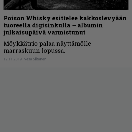
Poison Whisky esittelee kakkoslevyään
tuoreella digisinkulla – albumin
julkaisupäivä varmistunut
Möykkätrio palaa näyttämölle
marraskuun lopussa.
12.11.2019
Vesa Siltanen