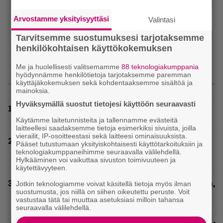
Arvostamme yksityisyyttäsi
Valintasi
Tarvitsemme suostumuksesi tarjotaksemme
henkilökohtaisen käyttökokemuksen
Me ja huolellisesti valitsemamme
88 teknologiakumppania
hyödynnämme henkilötietoja tarjotaksemme paremman
käyttäjäkokemuksen sekä kohdentaaksemme sisältöä ja
LUETUIMMAT
mainoksia.
Hyväksymällä suostut tietojesi käyttöön seuraavasti
Loppuvuoden Hellsinki Metal Cruisen
esiintyjät julki
Käytämme laitetunnisteita ja tallennamme evästeitä
laitteellesi saadaksemme tietoja esimerkiksi sivuista, joilla
vierailit, IP-osoitteestasi sekä laitteesi ominaisuuksista.
Hellsinki Metal Festival kuvina, osa 1 –
Pääset tutustumaan yksityiskohtaisesti käyttötarkoituksiin ja
Accept, Carcass, Black Label Society ja muita
teknologiakumppaneihimme seuraavalla välilehdellä.
avauspäivän esiintyjiä
Hylkääminen voi vaikuttaa sivuston toimivuuteen ja
käytettävyyteen.
Hellsinki Metal Festival kuvina, osa 2: Opeth,
Jotkin teknologiamme voivat käsitellä tietoja myös ilman
Misþyrming, Eluveitie, Triptykon ja muita
suostumusta, jos niillä on siihen oikeutettu peruste. Voit
vastustaa tätä tai muuttaa asetuksiasi milloin tahansa
lauantain esiintyjiä
seuraavalla välilehdellä.