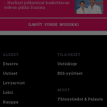
– Harlinit julkaisivat koskettavan
videon pikku Daxista
ILMIÖT
VIIHDE
MUSIIKKI
Footer
ALUEET
TILAUKSET
Etusivu
Uutiskirje
Uutiset
RSS-syötteet
Levyarviot
MUUT
Lehti
Yhteystiedot & Palaute
Kauppa