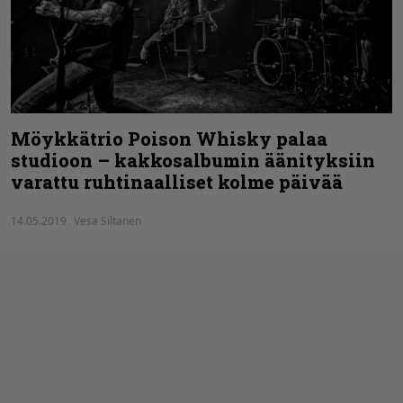
Möykkätrio Poison Whisky palaa
studioon – kakkosalbumin äänityksiin
varattu ruhtinaalliset kolme päivää
14.05.2019
Vesa Siltanen