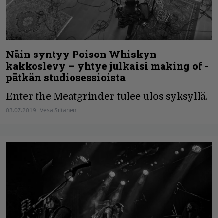
Näin syntyy Poison Whiskyn
kakkoslevy – yhtye julkaisi making of -
pätkän studiosessioista
Enter the Meatgrinder tulee ulos syksyllä.
03.07.2019
Vesa Siltanen