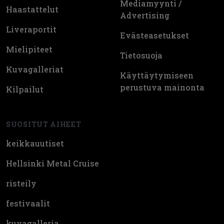
Mediamyynti /
Haastattelut
Advertising
Liveraportit
Evästeasetukset
Mielipiteet
Tietosuoja
Kuvagalleriat
Käyttäytymiseen
perustuva mainonta
Kilpailut
SUOSITUT AIHEET
keikkauutiset
Hellsinki Metal Cruise
risteily
festivaalit
kuvagalleria