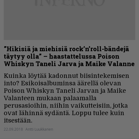
”Hikisiä ja miehisiä rock’n’roll-bändejä
täytyy olla” – haastattelussa Poison
Whiskyn Taneli Jarva ja Maike Valanne
Kuinka löytää kadonnut biisintekemisen
into? Esikoisalbuminsa äärellä olevan
Poison Whiskyn Taneli Jarvan ja Maike
Valanteen mukaan palaamalla
perusasioihin, niihin vaikutteisiin, jotka
ovat lähinnä sydäntä. Loppu tulee kuin
itsestään.
22.09.2018
Antti Luukkanen