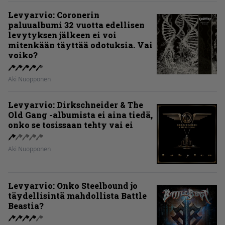
Levyarvio: Coronerin
paluualbumi 32 vuotta edellisen
levytyksen jälkeen ei voi
mitenkään täyttää odotuksia. Vai
voiko?
Aki Nuopponen
Levyarvio: Dirkschneider & The
Old Gang -albumista ei aina tiedä,
onko se tosissaan tehty vai ei
Aki Nuopponen
Levyarvio: Onko Steelbound jo
täydellisintä mahdollista Battle
Beastia?