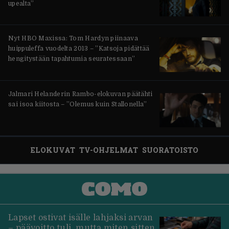
upealta”
Nyt HBO Maxissa: Tom Hardyn piinaava
huippuleffa vuodelta 2013 – ”Katsoja pidättää
hengitystään tapahtumia seuratessaan”
Jalmari Helanderin Rambo-elokuvan päätähti
sai isoa kiitosta – ”Olemus kuin Stallonella”
ELOKUVAT
TV-OHJELMAT
SUORATOISTO
Lapset ostivat isälle lahjaksi arvan
– päävoitto tuli, mutta miten sitten