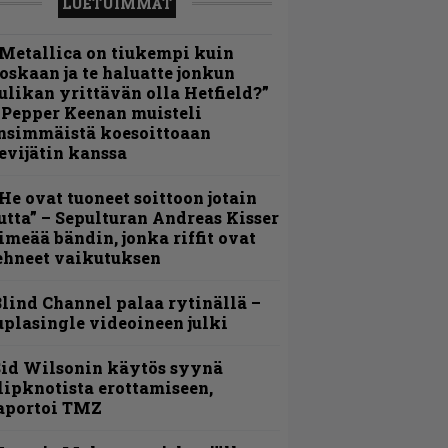
LUETUIMMAT
Metallica on tiukempi kuin
oskaan ja te haluatte jonkun
ulikan yrittävän olla Hetfield?”
 Pepper Keenan muisteli
nsimmäistä koesoittoaan
evijätin kanssa
He ovat tuoneet soittoon jotain
utta” – Sepulturan Andreas Kisser
imeää bändin, jonka riffit ovat
ehneet vaikutuksen
lind Channel palaa rytinällä –
uplasingle videoineen julki
id Wilsonin käytös syynä
lipknotista erottamiseen,
aportoi TMZ