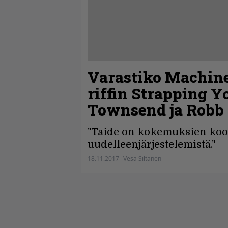
Varastiko Machine
riffin Strapping Y
Townsend ja Robb
"Taide on kokemuksien koos
uudelleenjärjestelemistä."
18.11.2017
Vesa Siltanen