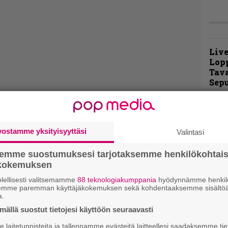
Live
Lop
Tava
Sepu
Rok
Tamp
Infe
vostamme yksityisyyttäsi
Valintasi
väk
fest
semme suostumuksesi tarjotaksemme henkilökohtai
kak
ökokemuksen
esit
lellisesti valitsemamme
88 teknologiakumppania
hyödynnämme henkilö
semme paremman käyttäjäkokemuksen sekä kohdentaaksemme sisältöä
a.
Pal
liit
ällä suostut tietojesi käyttöön seuraavasti
Ene
laitetunnisteita ja tallennamme evästeitä laitteellesi saadaksemme tie