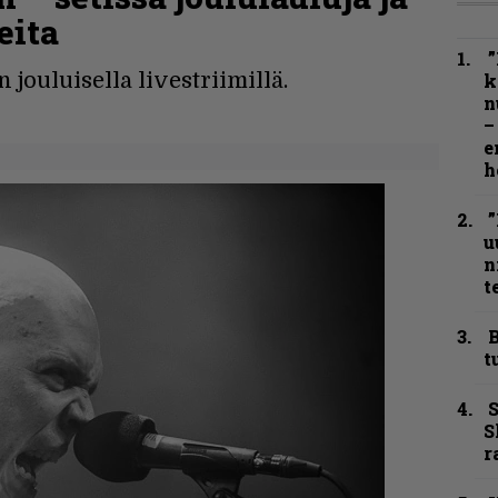
eita
”
jouluisella livestriimillä.
k
n
–
e
h
”
u
n
t
B
t
S
S
r