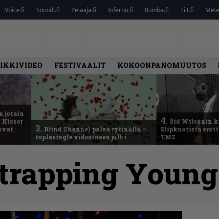
Voice.fi
Soundi.fi
Pelaaja.fi
Inferno.fi
Rumba.fi
Tilt.fi
Metel
ARVIOT
LEHTI
HAASTATTELUT
KAUP
IKKIVIDEO
FESTIVAALIT
KOKOONPANOMUUTOS
n jotain
4.
 Kisser
Sid Wilsonin 
3.
 ovat
Blind Channel palaa rytinällä –
Slipknotista erot
tuplasingle videoineen julki
TMZ
trapping Young