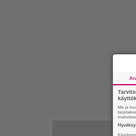
Ar
Tarvit
käytt
Me ja huo
tarjotak
mainoksi
Hyväksym
Käytämme 