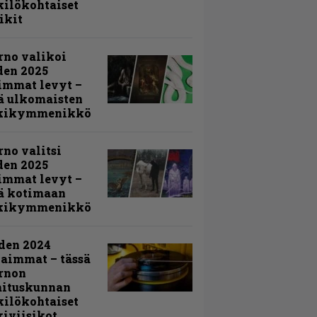
ilökohtaiset
ikit
rno valikoi
den 2025
immat levyt –
ä ulkomaisten
kikymmenikkö
rno valitsi
den 2025
immat levyt –
ä kotimaan
kikymmenikkö
den 2024
aimmat – tässä
rnon
mituskunnan
ilökohtaiset
iviisikot