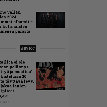
rno valitsi
den 2024
immat albumit –
ä kotimaisten
menen parasta
ARVIOT
allica ei ole
kaan pelännyt
ttyä ja muuttua”
rkistelussa 30
ta täyttävä levy,
 jakaa fanien
ipiteet
iltanen