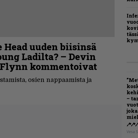
Infe
vuo
kov
täss
kym
 Head uuden biisinsä
oung Ladilta? – Devin
 Flynn kommentoivat
tamista, osien nappaamista ja
”Met
kos
kehi
– ta
vuot
joka
miel
Vesa S