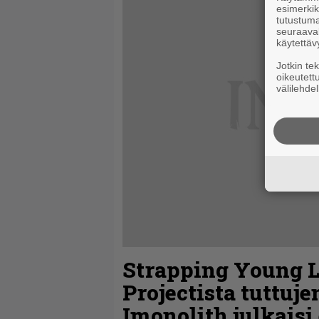
esimerkiks
tutustuma
seuraaval
käytettäv
Jotkin te
oikeutett
välilehdel
Strapping Young L
Projectista tuttuj
Imonolith julkais