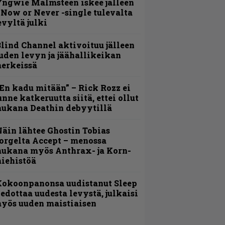
ngwie Malmsteen iskee jälleen
 Now or Never -single tulevalta
evyltä julki
lind Channel aktivoituu jälleen
uden levyn ja jäähallikeikan
erkeissä
En kadu mitään” – Rick Rozz ei
unne katkeruutta siitä, ettei ollut
ukana Deathin debyytillä
äin lähtee Ghostin Tobias
orgelta Accept – menossa
ukana myös Anthrax- ja Korn-
iehistöä
Kokoonpanonsa uudistanut Sleep
iedottaa uudesta levystä, julkaisi
yös uuden maistiaisen