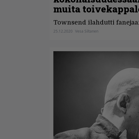
muita toivekappal
Townsend ilahdutti fanejaan 
25.12.2020
Vesa Siltanen