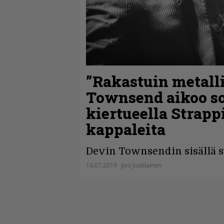
”Rakastuin metall
Townsend aikoo so
kiertueella Strap
kappaleita
Devin Townsendin sisällä s
14.07.2019
Joni Juutilainen