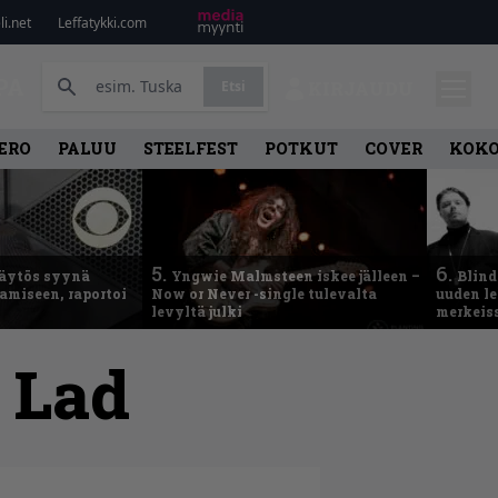
i.net
Leffatykki.com
PA
Etsi
KIRJAUDU
ERO
PALUU
STEELFEST
POTKUT
COVER
KOK
5.
6.
käytös syynä
Yngwie Malmsteen iskee jälleen –
Blind
tamiseen, raportoi
Now or Never -single tulevalta
uuden le
levyltä julki
merkeis
 Lad