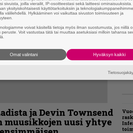
i sivuista, joilla vierailit, IP-osoitteestasi sekä laitteesi ominaisuuksista
an yksityiskohtaisesti käyttötarkoituksiin ja teknologiakumppaneihimm
la välilehdellä. Hylkääminen voi vaikuttaa sivuston toimivuuteen ja
”Näi
yyteen.
kaik
kohd
knologiamme voivat käsitellä tietoja myös ilman suostumusta, jos niillä o
rapo
u peruste. Voit vastustaa tätä tai muuttaa asetuksiasi milloin tahansa se
lä.
Rock
Joh
Omat valintani
Hyväksyn kaikki
Fest
ylei
bong
Tietosuojak
tutt
adista ja Devin Townsend
Vuo
ras
en muusikkojen uusi yhtye
Infe
i ensimmäisen
toi