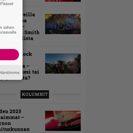
. Pääset
e
llä festareilla
ki on aina
allaan” –
n siihen
rtti John Smith
uraavalla
 Festivalista
n Smith Rock
ivalin
sögalleria –
aatko itsesi tai
äytäntömme
uja joukosta?
KOLUMNIT
den 2025
kaimmat –
rnon
mituskunnan