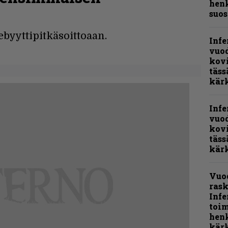
henk
suos
ebyyttipitkäsoittoaan.
Infe
vuo
kov
täss
kär
Infe
vuo
kov
täss
kär
Vuo
rask
Infe
toi
henk
kärk