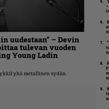
Y
–
l
B
u
m
iin uudestaan” – Devin
”
ittaa tulevan vuoden
t
m
ping Young Ladin
N
F
m
ykkii yhä metallinen sydän.
m
t
m