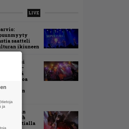
LIVE
arvio:
puunmyyty
stia saatteli
lturan ikiuneen
ki Raikasi
ereella –
rnon neljä
evää nostoa
arin
sen
kospäivän
yksistä
tietoja
 ja
uu vanhaan
toon – Arch
my Tavastialla
toja