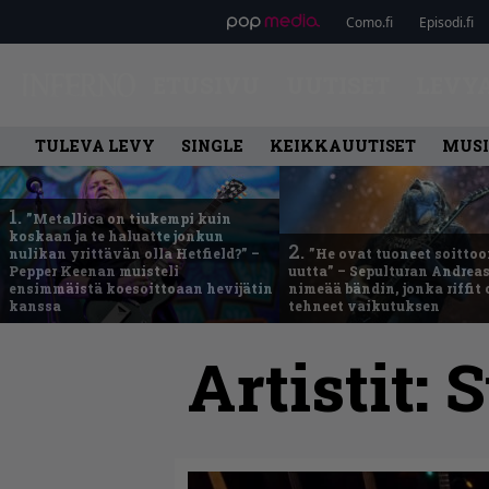
Como.fi
Episodi.fi
ETUSIVU
UUTISET
LEVY
TULEVA LEVY
SINGLE
KEIKKAUUTISET
MUSI
1.
”Metallica on tiukempi kuin
koskaan ja te haluatte jonkun
2.
nulikan yrittävän olla Hetfield?” –
”He ovat tuoneet soittoo
Pepper Keenan muisteli
uutta” – Sepulturan Andreas
ensimmäistä koesoittoaan hevijätin
nimeää bändin, jonka riffit
kanssa
tehneet vaikutuksen
Artistit:
S