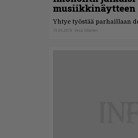
musiikkinäytteen
Yhtye työstää parhaillaan d
15.05.2018
Vesa Siltanen