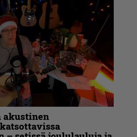
 akustinen
katsottavissa
– setissä joululauluja ja