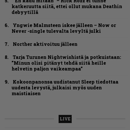
”En kadu mitään” – Rick Rozz ei tunne
katkeruutta siitä, ettei ollut mukana Deathin
debyytillä
Yngwie Malmsteen iskee jälleen – Now or
Never -single tulevalta levyltä julki
Norther aktivoituu jälleen
Tarja Turunen Nightwishistä ja potkuistaan:
”Minun olisi pitänyt tehdä siitä heille
helvetin paljon vaikeampaa”
Kokoonpanonsa uudistanut Sleep tiedottaa
uudesta levystä, julkaisi myös uuden
maistiaisen
LIVE