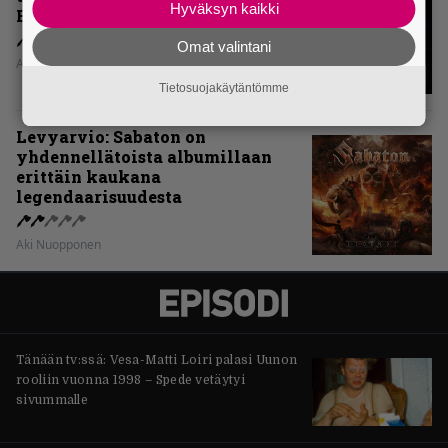
Hyväksyn kaikki
Beastia?
Omat valintani
Aki Nuopponen
Tietosuojakäytäntömme
Levyarvio: Sabaton on
yhdennellätoista albumillaan
erittäin kaukana
legendaarisuudesta
Aki Nuopponen
Tänään tv:ssä: Vesa-Matti Loiri palasi Uunon
rooliin vuonna 1998 – Spede vetäytyi
sivummalle