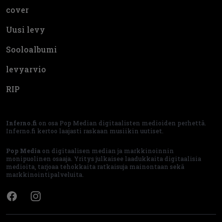
cover
Uusi levy
Sooloalbumi
levyarvio
RIP
Inferno.fi
on osa Pop Median digitaalisten medioiden perhettä.
Inferno.fi kertoo laajasti raskaan musiikin uutiset.
Pop Media
on digitaalisen median ja markkinoinnin
monipuolinen osaaja. Yritys julkaisee laadukkaita digitaalisia
medioita, tarjoaa tehokkaita ratkaisuja mainontaan sekä
markkinointipalveluita.
Facebook
Instagram