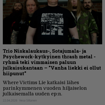
Trio Niskalaukaus-, Sotajumala- ja
Psychework-kytkyinen thrash metal -
ryhmä teki vimmaisen paluun
julkaisukantaan – ”Vanha liekki ei ollut
hiipunut”
Where Victims Lie katkaisi lähes
parinkymmenen vuoden hiljaiselon
julkaisemalla uuden ep:n.
22.04.2026
Vesa Siltanen