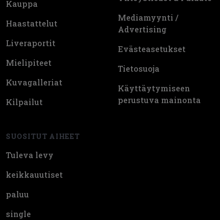
Kauppa
Mediamyynti /
Haastattelut
Advertising
Liveraportit
Evästeasetukset
Mielipiteet
Tietosuoja
Kuvagalleriat
Käyttäytymiseen
perustuva mainonta
Kilpailut
SUOSITUT AIHEET
Tuleva levy
keikkauutiset
paluu
single