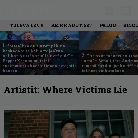
TULEVA LEVY
KEIKKAUUTISET
PALUU
SING
1.
”Metallica on tiukempi kuin
koskaan ja te haluatte jonkun
2.
nulikan yrittävän olla Hetfield?” –
”He ovat tuoneet soittoo
Pepper Keenan muisteli
uutta” – Sepulturan Andreas
ensimmäistä koesoittoaan hevijätin
nimeää bändin, jonka riffit
kanssa
tehneet vaikutuksen
Artistit:
Where Victims Lie