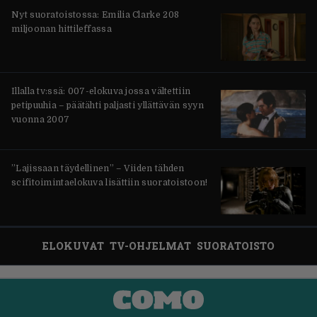
Nyt suoratoistossa: Emilia Clarke 208
miljoonan hittileffassa
Illalla tv:ssä: 007-elokuva jossa vältettiin
petipuuhia – päätähti paljasti yllättävän syyn
vuonna 2007
”Lajissaan täydellinen” – Viiden tähden
scifitoimintaelokuva lisättiin suoratoistoon!
ELOKUVAT
TV-OHJELMAT
SUORATOISTO