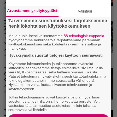
Vesa Siltanen
Arvostamme yksityisyyttäsi
Valintasi
Tarvitsemme suostumuksesi tarjotaksemme
Levyarvio: Coronerin
henkilökohtaisen käyttökokemuksen
paluualbumi 32 vuotta edellisen
levytyksen jälkeen ei voi
Me ja huolellisesti valitsemamme
88 teknologiakumppania
mitenkään täyttää odotuksia. Vai
hyödynnämme henkilötietoja tarjotaksemme paremman
voiko?
käyttäjäkokemuksen sekä kohdentaaksemme sisältöä ja
mainoksia.
Hyväksymällä suostut tietojesi käyttöön seuraavasti
Aki Nuopponen
Käytämme laitetunnisteita ja tallennamme evästeitä
laitteellesi saadaksemme tietoja esimerkiksi sivuista, joilla
Levyarvio: Dirkschneider & The
vierailit, IP-osoitteestasi sekä laitteesi ominaisuuksista.
Old Gang -albumista ei aina tiedä,
Pääset tutustumaan yksityiskohtaisesti käyttötarkoituksiin ja
onko se tosissaan tehty vai ei
teknologiakumppaneihimme seuraavalla välilehdellä.
Hylkääminen voi vaikuttaa sivuston toimivuuteen ja
käytettävyyteen.
Aki Nuopponen
Jotkin teknologiamme voivat käsitellä tietoja myös ilman
suostumusta, jos niillä on siihen oikeutettu peruste. Voit
vastustaa tätä tai muuttaa asetuksiasi milloin tahansa
seuraavalla välilehdellä.
Levyarvio: Onko Steelbound jo
täydellisintä mahdollista Battle