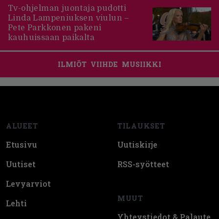
Tv-ohjelman juontaja pudotti
Linda Lampeniuksen viulun –
Pete Parkkonen pakeni
kauhuissaan paikalta
ILMIÖT
VIIHDE
MUSIIKKI
Footer
ALUEET
TILAUKSET
Etusivu
Uutiskirje
Uutiset
RSS-syötteet
Levyarviot
MUUT
Lehti
Yhteystiedot & Palaute