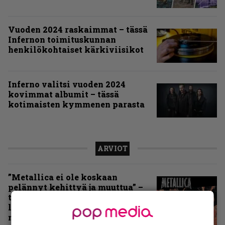
Vuoden 2024 raskaimmat – tässä
Infernon toimituskunnan
henkilökohtaiset kärkiviisikot
Inferno valitsi vuoden 2024
kovimmat albumit – tässä
kotimaisten kymmenen parasta
ARVIOT
”Metallica ei ole koskaan
pelännyt kehittyä ja muuttua” –
tarkistelussa 30 vuotta täyttävä
levy, joka jakaa fanien
mielipiteet