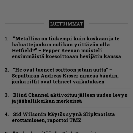
LUETUIMMAT
”Metallica on tiukempi kuin koskaan ja te
haluatte jonkun nulikan yrittävän olla
Hetfield?” – Pepper Keenan muisteli
ensimmäistä koesoittoaan hevijätin kanssa
”He ovat tuoneet soittoon jotain uutta” –
Sepulturan Andreas Kisser nimeää bändin,
jonka riffit ovat tehneet vaikutuksen
Blind Channel aktivoituu jälleen uuden levyn
ja jäähallikeikan merkeissä
Sid Wilsonin käytös syynä Slipknotista
erottamiseen, raportoi TMZ