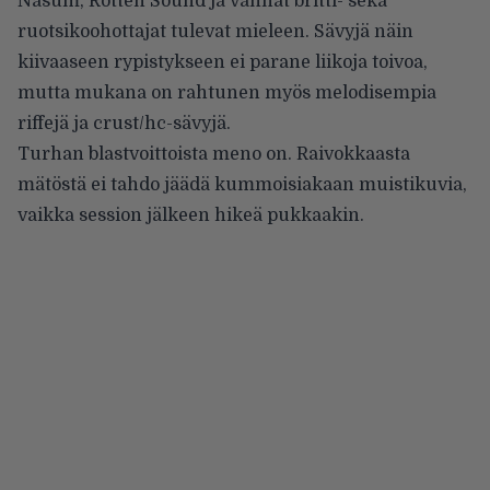
Nasum, Rotten Sound ja vanhat britti- sekä
ruotsikoohottajat tulevat mieleen. Sävyjä näin
kiivaaseen rypistykseen ei parane liikoja toivoa,
mutta mukana on rahtunen myös melodisempia
riffejä ja crust/hc-sävyjä.
Turhan blastvoittoista meno on. Raivokkaasta
mätöstä ei tahdo jäädä kummoisiakaan muistikuvia,
vaikka session jälkeen hikeä pukkaakin.