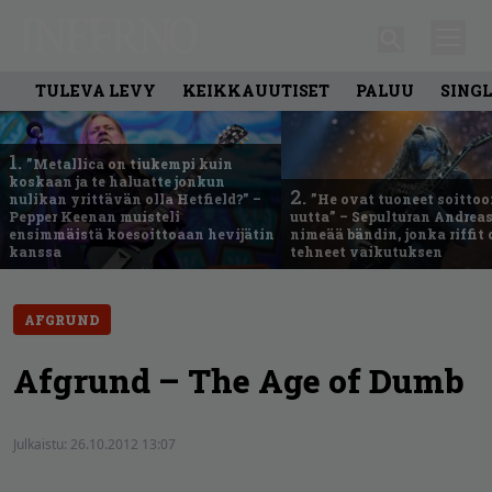
TULEVA LEVY
KEIKKAUUTISET
PALUU
SING
1.
”Metallica on tiukempi kuin
koskaan ja te haluatte jonkun
2.
nulikan yrittävän olla Hetfield?” –
”He ovat tuoneet soittoo
Pepper Keenan muisteli
uutta” – Sepulturan Andreas
ensimmäistä koesoittoaan hevijätin
nimeää bändin, jonka riffit
kanssa
tehneet vaikutuksen
AFGRUND
Afgrund – The Age of Dumb
Julkaistu:
26.10.2012 13:07