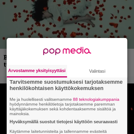
Blind Channel palaa rytinällä –
tuplasingle videoineen julki
Arvostamme yksityisyyttäsi
Valintasi
Tarvitsemme suostumuksesi tarjotaksemme
henkilökohtaisen käyttökokemuksen
Me ja huolellisesti valitsemamme
88 teknologiakumppania
hyödynnämme henkilötietoja tarjotaksemme paremman
käyttäjäkokemuksen sekä kohdentaaksemme sisältöä ja
mainoksia.
Hyväksymällä suostut tietojesi käyttöön seuraavasti
Käytämme laitetunnisteita ja tallennamme evästeitä