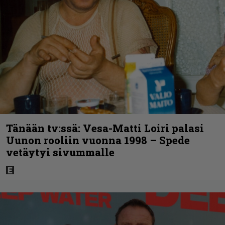
Tänään tv:ssä: Vesa-Matti Loiri palasi
Uunon rooliin vuonna 1998 – Spede
vetäytyi sivummalle