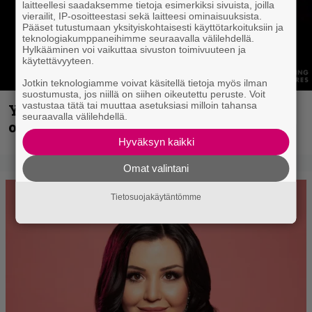
laitteellesi saadaksemme tietoja esimerkiksi sivuista, joilla
vierailit, IP-osoitteestasi sekä laitteesi ominaisuuksista.
Pääset tutustumaan yksityiskohtaisesti käyttötarkoituksiin ja
teknologiakumppaneihimme seuraavalla välilehdellä.
Hylkääminen voi vaikuttaa sivuston toimivuuteen ja
käytettävyyteen.
Jotkin teknologiamme voivat käsitellä tietoja myös ilman
suostumusta, jos niillä on siihen oikeutettu peruste. Voit
vastustaa tätä tai muuttaa asetuksiasi milloin tahansa
Yngwie Malmsteen iskee jälleen – Now
seuraavalla välilehdellä.
or Never -single tulevalta levyltä julki
Hyväksyn kaikki
Omat valintani
Tietosuojakäytäntömme