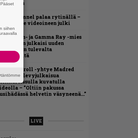
ideollaan
. Pääset
e
lind Channel palaa rytinällä –
uplasingle videoineen julki
n siihen
uraavalla
Helloween- ja Gamma Ray -mies
ai Hansen julkaisi uuden
aistiaisen tulevalta
oololevyltä
hrash ’n’ roll -yhtye Madred
yydittää levyjulkaisua
äytäntömme
eikkareissulla kuvatulla
ideolla – ”Oltiin pakussa
usihädässä helvetin väsyneenä…”
LIVE