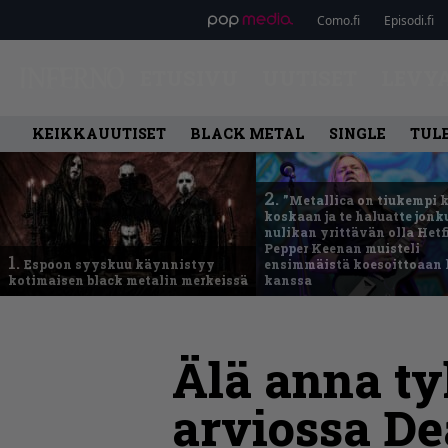
Como.fi
Episodi.fi
ETUSIVU
UUTISET
LEVY
KEIKKAUUTISET
BLACK METAL
SINGLE
TUL
2.
”Metallica on tiukempi 
koskaan ja te haluatte jonk
nulikan yrittävän olla Hetfi
Pepper Keenan muisteli
1.
Espoon syyskuu käynnistyy
ensimmäistä koesoittoaan 
kotimaisen black metalin merkeissä
kanssa
Älä anna t
arviossa De