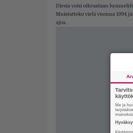
Diesia voisi oikeastaan luonneh
Muistatteko vielä vuonna 1994 ju
ajoa.
Ar
Tarvit
käytt
Me ja huo
tarjotak
mainoksi
Hyväksym
Käytämme 