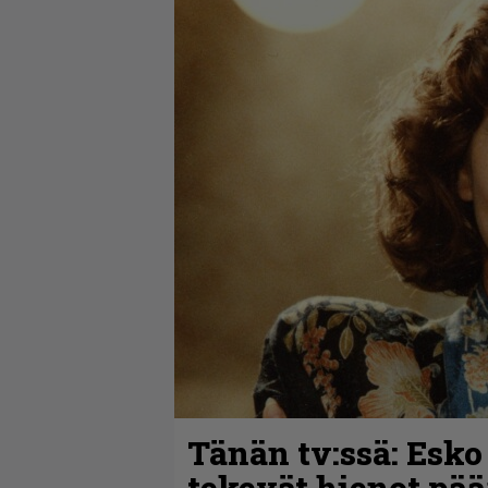
Tänän tv:ssä: Esko
tekevät hienot pää