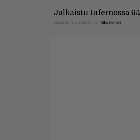
Julkaistu Infernossa 6/
Julkaistu:
16.9.2023 07:00
Niko Ikonen