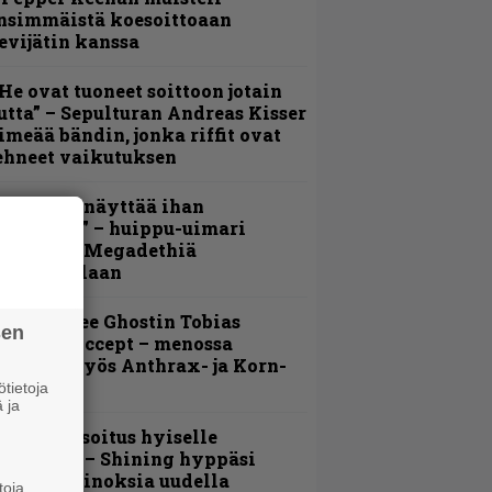
nsimmäistä koesoittoaan
evijätin kanssa
He ovat tuoneet soittoon jotain
utta” – Sepulturan Andreas Kisser
imeää bändin, jonka riffit ovat
ehneet vaikutuksen
Mitalini näyttää ihan
lektralta” – huippu-uimari
amittelee Megadethiä
alkinnollaan
äin lähtee Ghostin Tobias
sen
orgelta Accept – menossa
ukana myös Anthrax- ja Korn-
iehistöä
tietoja
 ja
unnianosoitus hyiselle
ohjolalle – Shining hyppäsi
eskelle kinoksia uudella
toja