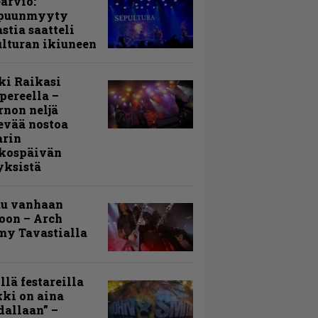
arvio:
puunmyyty
stia saatteli
lturan ikiuneen
ki Raikasi
ereella –
rnon neljä
evää nostoa
arin
kospäivän
yksistä
uu vanhaan
toon – Arch
my Tavastialla
llä festareilla
ki on aina
allaan” –