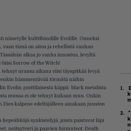
i nimetylle kulttibändille Evolille. Onneksi
, vaan tämä on aitoa ja rehellistä vanhan
. Tässähän alkaa jo vanha innostua, levyltä
-biisi Sorrow of the Witch!
tehnyt uransa aikana viisi täyspitkää levyä
 jotenkin hämmentävää törmätä näihin
idin Evolin goottilaisesta käppä- black metalista
k
laista musaa ei ole tehnyt kukaan muu. Onkin
m
th Dies kalpene edeltäjälleen ainakaan juuston
”
k
a kepeähköjä synkistelyjä, joista paistavat läpi
n
et, neitsytveri ja paavien hirmuteot. Death
–