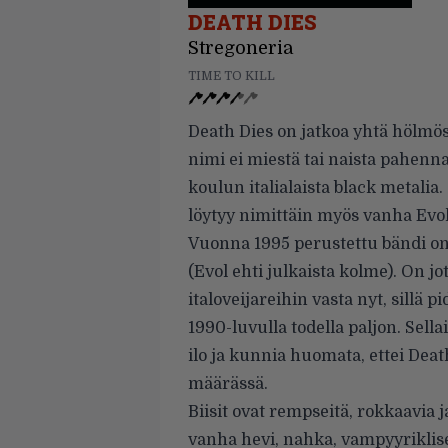
DEATH DIES
Stregoneria
TIME TO KILL
Death Dies on jatkoa yhtä hölmöst
nimi ei miestä tai naista pahenna
koulun italialaista black metalia
löytyy nimittäin myös vanha Evol
Vuonna 1995 perustettu bändi on 
(Evol ehti julkaista kolme). On
italoveijareihin vasta nyt, sillä p
1990-luvulla todella paljon. Sel
ilo ja kunnia huomata, ettei Dea
määrässä.
Biisit ovat rempseitä, rokkaavia j
vanha hevi, nahka, vampyyriklise