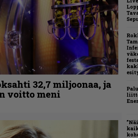
Live
Lop
Tava
Sepu
Rok
Tamp
Infe
väk
fest
kak
esit
ksahti 32,7 miljoonaa, ja
Pal
n voitto meni
liit
Ene
”Näi
kaik
kohd