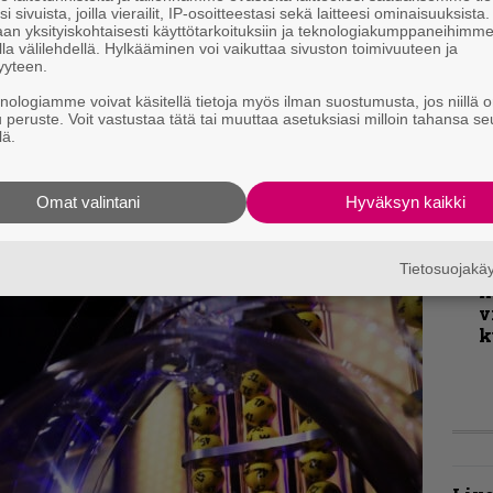
v
i sivuista, joilla vierailit, IP-osoitteestasi sekä laitteesi ominaisuuksista
an yksityiskohtaisesti käyttötarkoituksiin ja teknologiakumppaneihimm
la välilehdellä. Hylkääminen voi vaikuttaa sivuston toimivuuteen ja
B
yyteen.
t
knologiamme voivat käsitellä tietoja myös ilman suostumusta, jos niillä o
levyihin. Stregoneria (suomeksi ”Noituus”) on
u peruste. Voit vastustaa tätä tai muuttaa asetuksiasi milloin tahansa se
lä.
en nostalgiahammas puraisi pahemman kerran.
K
m
, että annat tyhmän nimen hämätä.
s
Omat valintani
Hyväksyn kaikki
T
r
Tietosuojak
k
v
k