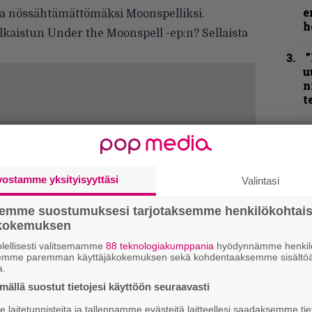
e
tia nössähtämättömäksi Moonspelliksi.
h
lkaistun Under the Moonspell -ep:n? Sellaista
”
u
n
t
”
p
j
p
vostamme yksityisyyttäsi
Valintasi
N
semme suostumuksesi tarjotaksemme henkilökohtai
F
ökokemuksen
m
m
lellisesti valitsemamme
88 teknologiakumppania
hyödynnämme henkilö
semme paremman käyttäjäkokemuksen sekä kohdentaaksemme sisältöä
a.
K
ällä suostut tietojesi käyttöön seuraavasti
P
k
laitetunnisteita ja tallennamme evästeitä laitteellesi saadaksemme tie