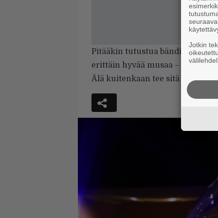
esimerkiks
tutustuma
seuraaval
käytettäv
Jotkin te
Pitääkin tutustua bändin muihin 
oikeutett
välilehdel
erittäin hyvää musaa – tai sitt
Älä kuitenkaan tee sitä virhettä