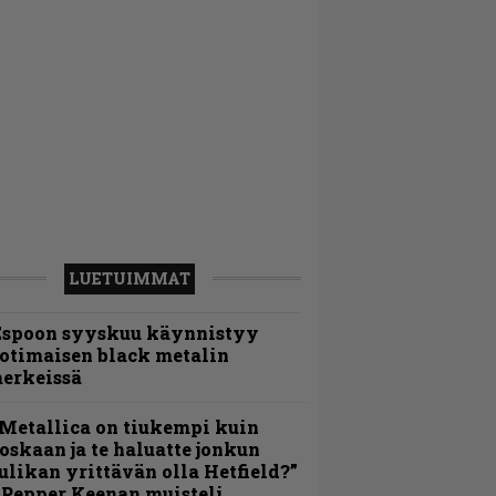
LUETUIMMAT
Espoon syyskuu käynnistyy
otimaisen black metalin
erkeissä
Metallica on tiukempi kuin
oskaan ja te haluatte jonkun
ulikan yrittävän olla Hetfield?”
 Pepper Keenan muisteli