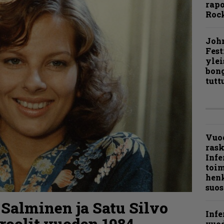
rapo
Rock
Joh
Fest
ylei
bong
tutt
Vuo
ras
Infe
toi
henk
suos
 Salminen ja Satu Silvo
Infe
roolit vuoden 1984
vuo