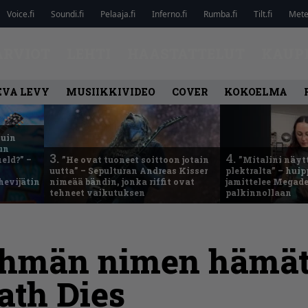
Voice.fi
Soundi.fi
Pelaaja.fi
Inferno.fi
Rumba.fi
Tilt.fi
Metel
ARVIOT
LEHTI
HAASTATTELUT
KAUP
EVA LEVY
MUSIIKKIVIDEO
COVER
KOKOELMA
kuin
un
3.
4.
eld?” –
”He ovat tuoneet soittoon jotain
”Mitalini näyt
uutta” – Sepulturan Andreas Kisser
plektralta” – hui
hevijätin
nimeää bändin, jonka riffit ovat
jamittelee Megad
tehneet vaikutuksen
palkinnollaan
yhmän nimen hämät
ath Dies