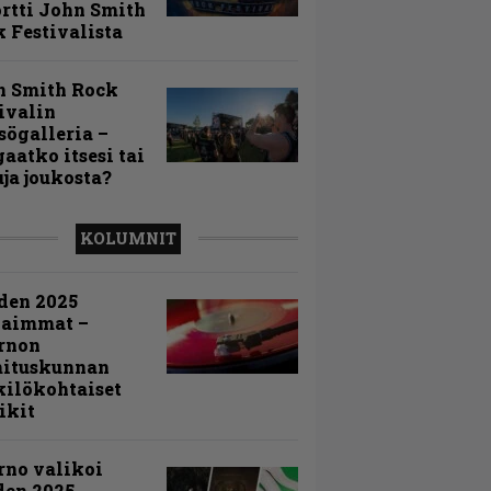
rtti John Smith
 Festivalista
n Smith Rock
ivalin
sögalleria –
aatko itsesi tai
uja joukosta?
KOLUMNIT
den 2025
kaimmat –
rnon
mituskunnan
ilökohtaiset
ikit
rno valikoi
den 2025