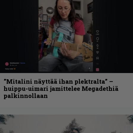
”Mitalini näyttää ihan plektralta” –
huippu-uimari jamittelee Megadethiä
palkinnollaan