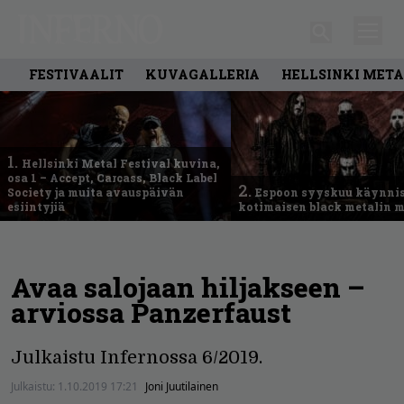
FESTIVAALIT
KUVAGALLERIA
HELLSINKI META
1.
Hellsinki Metal Festival kuvina,
osa 1 – Accept, Carcass, Black Label
2.
Society ja muita avauspäivän
Espoon syyskuu käynni
esiintyjiä
kotimaisen black metalin m
Avaa salojaan hiljakseen –
arviossa Panzerfaust
Julkaistu Infernossa 6/2019.
Julkaistu:
1.10.2019 17:21
Joni Juutilainen