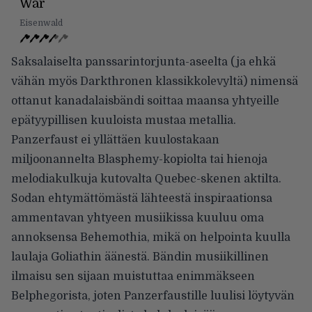
War
Eisenwald
Saksalaiselta panssarintorjunta-aseelta (ja ehkä
vähän myös Darkthronen klassikkolevyltä) nimensä
ottanut kanadalaisbändi soittaa maansa yhtyeille
epätyypillisen kuuloista mustaa metallia.
Panzerfaust ei yllättäen kuulostakaan
miljoonannelta Blasphemy-kopiolta tai hienoja
melodiakulkuja kutovalta Quebec-skenen aktilta.
Sodan ehtymättömästä lähteestä inspiraationsa
ammentavan yhtyeen musiikissa kuuluu oma
annoksensa Behemothia, mikä on helpointa kuulla
laulaja Goliathin äänestä. Bändin musiikillinen
ilmaisu sen sijaan muistuttaa enimmäkseen
Belphegorista, joten Panzerfaustille luulisi löytyvän