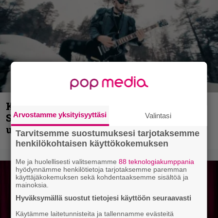
Kunnianosoitus hyiselle Pohjolalle –
Arvostamme yksityisyyttäsi
Valintasi
Shining hyppäsi keskelle kinoksia
uudella videollaan
Tarvitsemme suostumuksesi tarjotaksemme
henkilökohtaisen käyttökokemuksen
Me ja huolellisesti valitsemamme
88 teknologiakumppania
hyödynnämme henkilötietoja tarjotaksemme paremman
käyttäjäkokemuksen sekä kohdentaaksemme sisältöä ja
mainoksia.
Hyväksymällä suostut tietojesi käyttöön seuraavasti
Käytämme laitetunnisteita ja tallennamme evästeitä