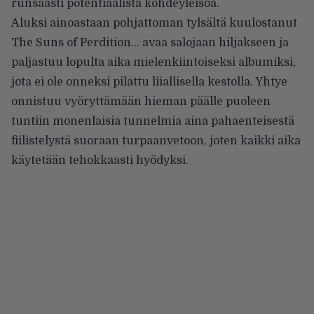
runsaasti potentiaalista kohdeyleisöä.
Aluksi ainoastaan pohjattoman tylsältä kuulostanut
The Suns of Perdition… avaa salojaan hiljakseen ja
paljastuu lopulta aika mielenkiintoiseksi albumiksi,
jota ei ole onneksi pilattu liiallisella kestolla. Yhtye
onnistuu vyöryttämään hieman päälle puoleen
tuntiin monenlaisia tunnelmia aina pahaenteisestä
fiilistelystä suoraan turpaanvetoon, joten kaikki aika
käytetään tehokkaasti hyödyksi.