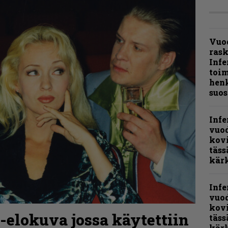
Vuo
ras
Infe
toi
henk
suos
Infe
vuo
kov
täss
kär
Infe
vuo
kov
o-elokuva jossa käytettiin
täss
kär