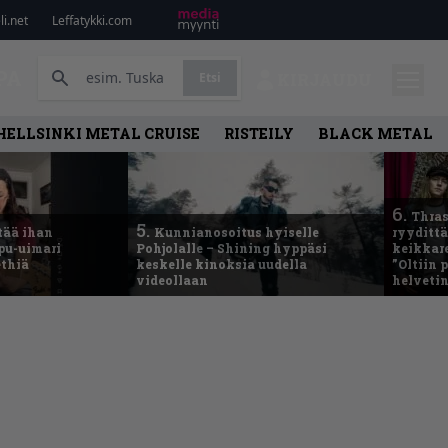
i.net
Leffatykki.com
PA
Etsi
KIRJAUDU
HELLSINKI METAL CRUISE
RISTEILY
BLACK METAL
6.
Thras
5.
tää ihan
Kunnianosoitus hyiselle
ryydittä
ppu-uimari
Pohjolalle – Shining hyppäsi
keikkare
ethiä
keskelle kinoksia uudella
”Oltiin
videollaan
helveti