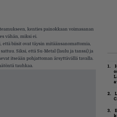
n toteamukseen, kenties painokkaan voimasanan
s vähän, miksi ei.
ksi, että biisit ovat täysin mitäänsanomattomia,
 sattuu. Siksi, että Su-Metal (laulu ja tanssi) ja
evat itseään pohjattoman ärsyttävällä tavalla.
H
ämätöntä tauhkaa.
o
L
a
C
k