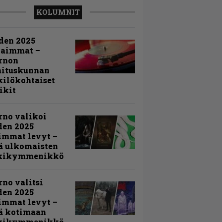
KOLUMNIT
den 2025
kaimmat –
rnon
mituskunnan
ilökohtaiset
ikit
rno valikoi
den 2025
immat levyt –
ä ulkomaisten
kikymmenikkö
rno valitsi
den 2025
immat levyt –
ä kotimaan
kikymmenikkö