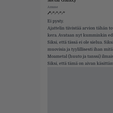
Metal Galaxy
Amuse
Ei pysty.
Ajattelin tiivistää arvion tähä
kera. Avataan nyt kumminkin ede
Siksi, että tässä ei ole sielua. Si
muovisia ja tyylillisesti ihan mitä
Moametal (huuto ja tanssi) ilmais
Siksi, että tämä on aivan käsitt