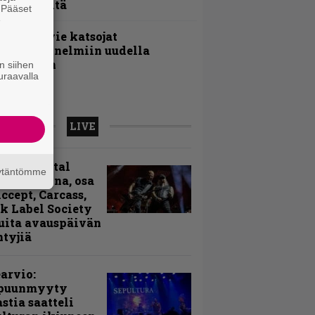
oololevyltä
. Pääset
e
nthrax vie katsojat
eikkatunnelmiin uudella
ideollaan
n siihen
uraavalla
LIVE
sinki Metal
äytäntömme
ival kuvina, osa
Accept, Carcass,
k Label Society
uita avauspäivän
ntyjiä
arvio:
puunmyyty
stia saatteli