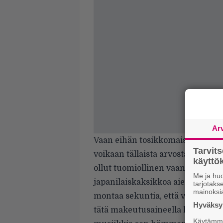
Ar
Vaan eihän tosikkomaisen ja set
Tarvit
voikaan tällaista arvostaa? Kyllä 
käytt
ollut tuomiollinen vaan pikemmin
Me ja huo
japanilaiskaksikkoa aiemmin, mut
tarjotak
mainoksi
montaa sekuntia, että verenpaine
Hyväksym
tätä makeutusaineella kuorrutet
Käytämme 