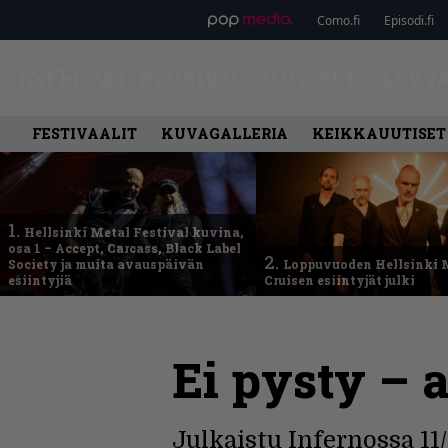
Como.fi
Episodi.fi
ETUSIVU
UUTISET
LEVY
FESTIVAALIT
KUVAGALLERIA
KEIKKAUUTISET
1.
Hellsinki Metal Festival kuvina,
osa 1 – Accept, Carcass, Black Label
2.
Society ja muita avauspäivän
Loppuvuoden Hellsinki 
esiintyjiä
Cruisen esiintyjät julki
Ei pysty – 
Julkaistu Infernossa 11