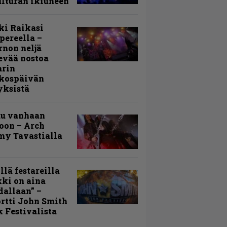
lturan ikiuneen
ki Raikasi
ereella –
rnon neljä
evää nostoa
arin
kospäivän
yksistä
uu vanhaan
toon – Arch
my Tavastialla
llä festareilla
ki on aina
allaan” –
rtti John Smith
 Festivalista