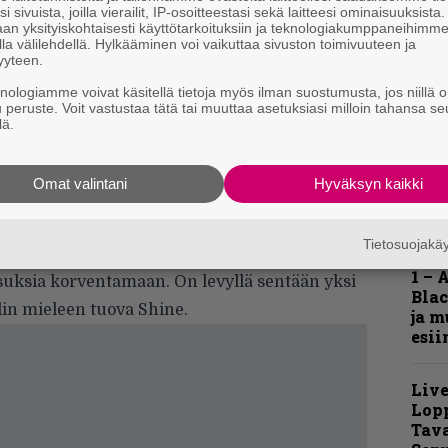
ä ilmenemismuodoissakin arvostavalle
s
i sivuista, joilla vierailit, IP-osoitteestasi sekä laitteesi ominaisuuksista
an yksityiskohtaisesti käyttötarkoituksiin ja teknologiakumppaneihimm
la välilehdellä. Hylkääminen voi vaikuttaa sivuston toimivuuteen ja
A
a sanoa mitään positiivista. Kappaleet ovat
yyteen.
k
t-rammsteinia tai silkkaa eurohumppaa
v
knologiamme voivat käsitellä tietoja myös ilman suostumusta, jos niillä o
u peruste. Voit vastustaa tätä tai muuttaa asetuksiasi milloin tahansa se
allisen ärsyttävällä kimityslaululla. Läjästä
lä.
Shanti Shanti Shanti on intialaista heviripulia, ja
suomalaiselta folk metal -pökäleeltä. Aivan
Omat valintani
Hyväksyn kaikki
uurista omimistakin vielä! En suvaitse, aaargh!
metalin kohderyhmään, enkä Metal Galaxyn
Hell
Tietosuojak
usiikin piinaava luokattomuus aiheuttaa
Fest
1 – 
suksia korventamaan. On levyllä sentään yksi
Blac
in mieleen tuova Shine.
ja m
esii
Live
Lop
Tava