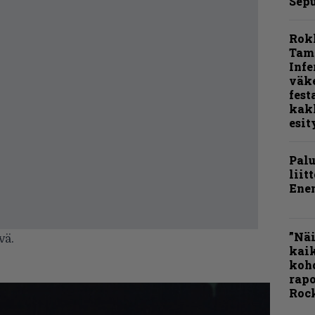
Sepu
Rok
Tamp
Infe
väk
fest
kak
esit
Pal
liit
Ene
”Näi
vä.
kaik
kohd
rapo
Rock