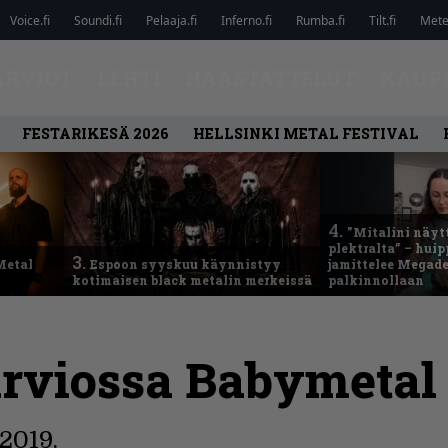
Voice.fi
Soundi.fi
Pelaaja.fi
Inferno.fi
Rumba.fi
Tilt.fi
Metel
ARVIOT
LEHTI
HAASTATTELUT
KAUP
FESTARIKESÄ 2026
HELLSINKI METAL FESTIVAL
4.
”Mitalini näyt
plektralta” – hui
3.
Metal
Espoon syyskuu käynnistyy
jamittelee Megad
kotimaisen black metalin merkeissä
palkinnollaan
arviossa Babymetal
/2019.