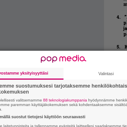
m
”
p
j
p
K
P
k
v
vostamme yksityisyyttäsi
Valintasi
T
ämäisen vakavasti musiikkiin suhtautuva
r
semme suostumuksesi tarjotaksemme henkilökohtai
k
voisi, jos aihetta olisi, ennakkoasenne kun ei
ökokemuksen
v
kin utelias. En ole kuullut
k
lellisesti valitsemamme
88 teknologiakumppania
hyödynnämme henkilö
ta nyt kun sitä kuuntelee, ei kulu kovin
semme paremman käyttäjäkokemuksen sekä kohdentaaksemme sisältöä
a.
 kohoaa vaarallisiin lukemiin. 14 kappaletta
ällä suostut tietojesi käyttöön seuraavasti
K
tua synteettistä sekameteliryönää on
m
laitetunnisteita ja tallennamme evästeitä laitteellesi saadaksemme tie