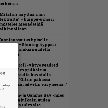
erkeissä
Mitalini näyttää ihan
lektralta” – huippu-uimari
amittelee Megadethiä
alkinnollaan
unnianosoitus hyiselle
ohjolalle – Shining hyppäsi
eskelle kinoksia uudella
ideollaan
hrash ’n’ roll -yhtye Madred
yydittää levyjulkaisua
sen
eikkareissulla kuvatulla
ideolla – ”Oltiin pakussa
usihädässä helvetin väsyneenä…”
tietoja
 ja
Helloween- ja Gamma Ray -mies
ai Hansen julkaisi uuden
aistiaisen tulevalta
toja