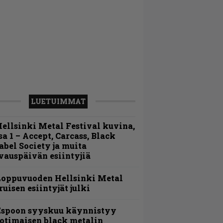
LUETUIMMAT
ellsinki Metal Festival kuvina,
sa 1 – Accept, Carcass, Black
abel Society ja muita
vauspäivän esiintyjiä
Loppuvuoden Hellsinki Metal
ruisen esiintyjät julki
Espoon syyskuu käynnistyy
otimaisen black metalin