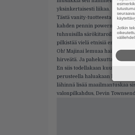
musiikkia sen hämmentävämmiss
esimerkiks
tutustuma
yksinkertaisesti liikaa.
seuraaval
Tästä vanity-tuotteesta on hankal
käytettäv
kahden pennin powermetal-djen
Jotkin te
oikeutett
tuhnuisilla särökitaroilla ja tusk
välilehdel
pilkistää vielä etnisiä eritteitä: 
Oh! Majinai lemuaa haitareineen 
hirveätä. Ja paheksuttavaa kultt
En siis todellakaan kuulu Baby
perusteella haluakaan kuulua. M
lähinnä lisää maailmantuskaa si
valonpilkahdus, Devin Townsend