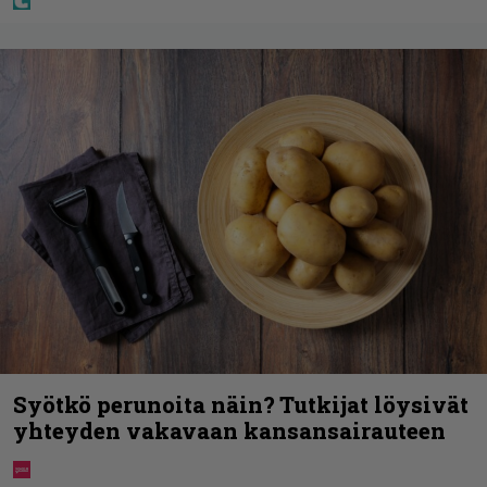
Syötkö perunoita näin? Tutkijat löysivät
yhteyden vakavaan kansansairauteen