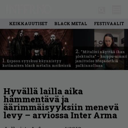
KEIKKAUUTISET
BLACK METAL
FESTIVAALIT
2.
”Mitalini näyttää ihan
plektralta” – huippu-uimari
1.
Espoon syyskuu käynnistyy
jamittelee Megadethiä
kotimaisen black metalin merkeissä
palkinnollaan
Hyvällä lailla aika
hämmentävä ja
äärimmäisyyksiin menevä
levy – arviossa Inter Arma