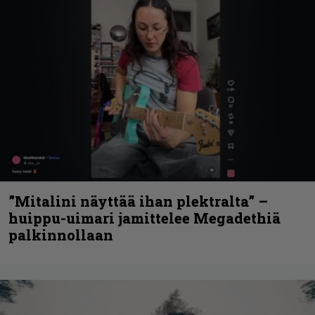
”Mitalini näyttää ihan plektralta” –
huippu-uimari jamittelee Megadethiä
palkinnollaan