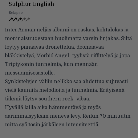
Sulphur English
Relapse
Inter Arman neljäs albumi on raskas, kohtalokas ja
moninaisuudestaan huolimatta varsin linjakas. Siltä
löytyy piinaavaa dronettelua, doomaavaa
bläkkistelyä, Morbid Angel -tyylistä riffittelyä ja jopa
Triptykonin tunnelmia, kun mennään
messuamisosastolle.
Synkistelyjen väliin nelikko saa ahdettua sujuvasti
vielä kauniita melodioita ja tunnelmia. Erityisenä
täkynä löytyy southern rock -vibaa.
Hyvällä lailla aika hämmentävä ja myös
äärimmäisyyksiin menevä levy. Reilun 70 minuutin
mitta syö tosin järkäleen intensiteettiä.