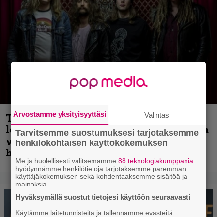
Arvostamme yksityisyyttäsi
Valintasi
Thrash ’n’ roll -yhtye Madred ryydittää
levyjulkaisua keikkareissulla kuvatulla
Tarvitsemme suostumuksesi tarjotaksemme
videolla – ”Oltiin pakussa kusihädässä
henkilökohtaisen käyttökokemuksen
helvetin väsyneenä…”
Me ja huolellisesti valitsemamme
88 teknologiakumppania
hyödynnämme henkilötietoja tarjotaksemme paremman
käyttäjäkokemuksen sekä kohdentaaksemme sisältöä ja
mainoksia.
Hyväksymällä suostut tietojesi käyttöön seuraavasti
Käytämme laitetunnisteita ja tallennamme evästeitä