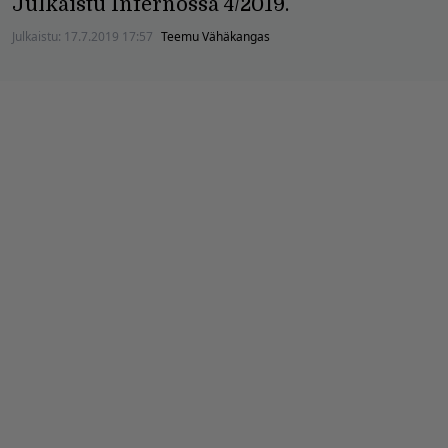
Julkaistu Infernossa 4/2019.
Julkaistu:
17.7.2019 17:57
Teemu Vähäkangas