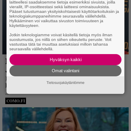
laitteellesi saadaksemme tietoja esimerkiksi sivuista, joilla
vierailit, IP-osoitteestasi sekä laitteesi ominaisuuksista.
Pääset tutustumaan yksityiskohtaisesti käyttötarkoituksiin ja
teknologiakumppaneihimme seuraavalla välilehdellä.
Hylkääminen voi vaikuttaa sivuston toimivuuteen ja
käytettävyyteen.
Jotkin teknologiamme voivat käsitellä tietoja myös ilman
suostumusta, jos niillä on siihen oikeutettu peruste. Voit
vastustaa tätä tai muuttaa asetuksiasi milloin tahansa
seuraavalla välilehdellä.
Hyväksyn kaikki
Omat valintani
Tietosuojakäytäntömme