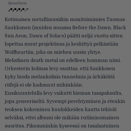
Spinefarm
Kotimaisen metallimusiikin monitoimimies Tuomas
Saukkonen (muiden muassa Before the Dawn, Black
Sun Aeon, Dawn of Solace) päätti neljä vuotta sitten
lopettaa muut projektinsa ja keskittyä pelkästään
Wolfheartiin, joka on miehen uusin yhtye.
Melodinen death metal on edelleen homman nimi.
Orkesterin kolmas levy osoittaa, että Saukkosen
kyky luoda melankolisia tunnelmia ja ärhäköitä
riifejä ei ole kadonnut mihinkään.
Ensikuuntelulla levy vaikutti hieman tasapaksulta,
jopa geneeriseltä. Syvempi perehtyminen ja etenkin
teoksen kokeminen kuulokkeiden kautta tekivät
selväksi, ettei albumi ole mikään rutiininomainen
suoritus. Pikemminkin kyseessä on tasalaatuinen