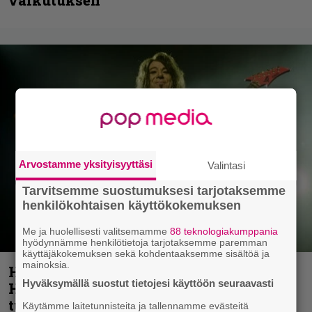
Arvostamme yksityisyyttäsi
Valintasi
Tarvitsemme suostumuksesi tarjotaksemme
henkilökohtaisen käyttökokemuksen
Me ja huolellisesti valitsemamme
88 teknologiakumppania
hyödynnämme henkilötietoja tarjotaksemme paremman
käyttäjäkokemuksen sekä kohdentaaksemme sisältöä ja
mainoksia.
Helloween- ja Gamma Ray -mies Kai
Hyväksymällä suostut tietojesi käyttöön seuraavasti
Hansen julkaisi uuden maistiaisen
tulevalta soololevyltä
Käytämme laitetunnisteita ja tallennamme evästeitä