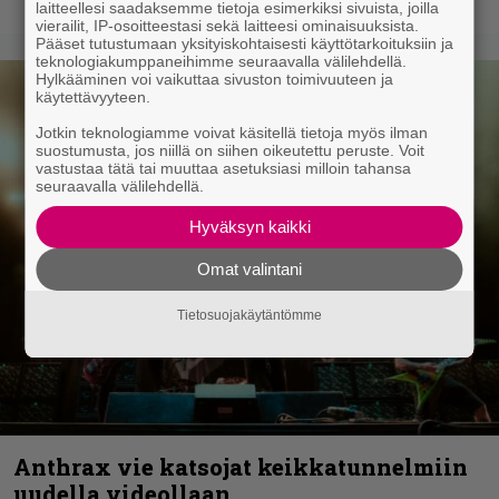
laitteellesi saadaksemme tietoja esimerkiksi sivuista, joilla
vierailit, IP-osoitteestasi sekä laitteesi ominaisuuksista.
Pääset tutustumaan yksityiskohtaisesti käyttötarkoituksiin ja
teknologiakumppaneihimme seuraavalla välilehdellä.
Hylkääminen voi vaikuttaa sivuston toimivuuteen ja
käytettävyyteen.
Jotkin teknologiamme voivat käsitellä tietoja myös ilman
suostumusta, jos niillä on siihen oikeutettu peruste. Voit
vastustaa tätä tai muuttaa asetuksiasi milloin tahansa
seuraavalla välilehdellä.
Hyväksyn kaikki
Omat valintani
Tietosuojakäytäntömme
Anthrax vie katsojat keikkatunnelmiin
uudella videollaan