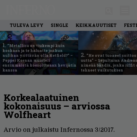
TULEVA LEVY
SINGLE
KEIKKAUUTISET
FEST
1.
”Metallica on tiukempi kuin
koskaan ja te haluatte jonkun
2.
nulikan yrittävän olla Hetfield?” –
”He ovat tuoneet soittoo
Pepper Keenan muisteli
uutta” – Sepulturan Andreas
ensimmäistä koesoittoaan hevijätin
nimeää bändin, jonka riffit
kanssa
tehneet vaikutuksen
Korkealaatuinen
kokonaisuus – arviossa
Wolfheart
Arvio on julkaistu Infernossa 3/2017.