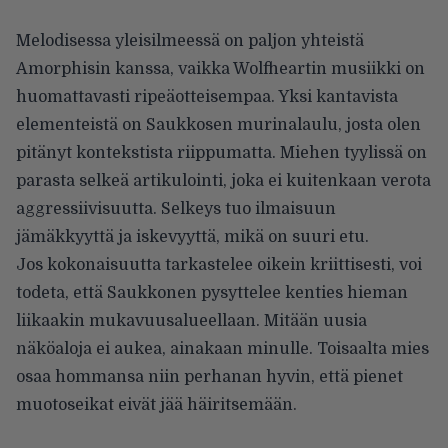
Melodisessa yleisilmeessä on paljon yhteistä
Amorphisin kanssa, vaikka Wolfheartin musiikki on
huomattavasti ripeäotteisempaa. Yksi kantavista
elementeistä on Saukkosen murinalaulu, josta olen
pitänyt kontekstista riippumatta. Miehen tyylissä on
parasta selkeä artikulointi, joka ei kuitenkaan verota
aggressiivisuutta. Selkeys tuo ilmaisuun
jämäkkyyttä ja iskevyyttä, mikä on suuri etu.
Jos kokonaisuutta tarkastelee oikein kriittisesti, voi
todeta, että Saukkonen pysyttelee kenties hieman
liikaakin mukavuusalueellaan. Mitään uusia
näköaloja ei aukea, ainakaan minulle. Toisaalta mies
osaa hommansa niin perhanan hyvin, että pienet
muotoseikat eivät jää häiritsemään.