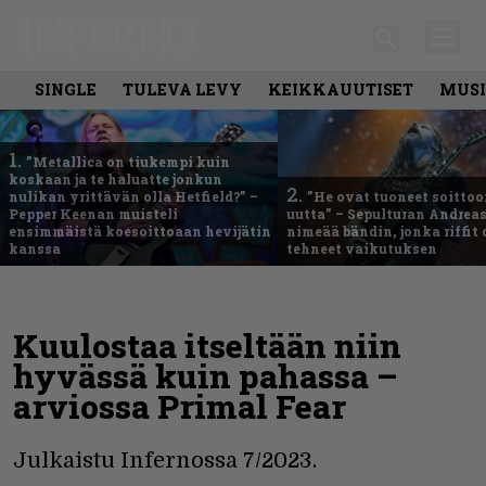
SINGLE
TULEVA LEVY
KEIKKAUUTISET
MUSI
1.
”Metallica on tiukempi kuin
koskaan ja te haluatte jonkun
2.
nulikan yrittävän olla Hetfield?” –
”He ovat tuoneet soittoo
Pepper Keenan muisteli
uutta” – Sepulturan Andreas
ensimmäistä koesoittoaan hevijätin
nimeää bändin, jonka riffit
kanssa
tehneet vaikutuksen
Kuulostaa itseltään niin
hyvässä kuin pahassa –
arviossa Primal Fear
Julkaistu Infernossa 7/2023.