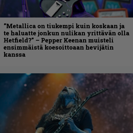
”Metallica on tiukempi kuin koskaan ja
te haluatte jonkun nulikan yrittävän olla
Hetfield?” – Pepper Keenan muisteli
ensimmäistä koesoittoaan hevijätin
kanssa