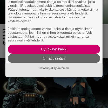
laitteellesi saadaksemme tietoja esimerkiksi sivuista, joilla
vierailit, IP-osoitteestasi sekä laitteesi ominaisuuksista.
Pääset tutustumaan yksityiskohtaisesti käyttötarkoituksiin ja
teknologiakumppaneihimme seuraavalla välilehdellä.
Hylkääminen voi vaikuttaa sivuston toimivuuteen ja
käytettävyyteen.
Jotkin teknologiamme voivat käsitellä tietoja myös ilman
Helloween- ja Gamma Ray -mies Kai
suostumusta, jos niillä on siihen oikeutettu peruste. Voit
Hansen julkaisi uuden maistiaisen
vastustaa tätä tai muuttaa asetuksiasi milloin tahansa
seuraavalla välilehdellä.
tulevalta soololevyltä
Hyväksyn kaikki
Omat valintani
Tietosuojakäytäntömme