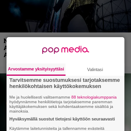
Näin lähtee Ghostin Tobias Forgelta
Accept – menossa mukana myös
Anthrax- ja Korn-miehistöä
Arvostamme yksityisyyttäsi
Valintasi
Tarvitsemme suostumuksesi tarjotaksemme
henkilökohtaisen käyttökokemuksen
Me ja huolellisesti valitsemamme
88 teknologiakumppania
hyödynnämme henkilötietoja tarjotaksemme paremman
käyttäjäkokemuksen sekä kohdentaaksemme sisältöä ja
mainoksia.
Hyväksymällä suostut tietojesi käyttöön seuraavasti
Käytämme laitetunnisteita ja tallennamme evästeitä