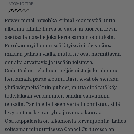
ATOMIC FIRE
Power metal -revohka Primal Fear pistää uutta
albumia pihalle harva se vuosi, ja tuoreen levyn
asettaa lautaselle joka kerta samoin odotuksin.
Porukan myöhemmissä lätyissä ei ole sinänsä
mikään pahasti vialla, mutta ne ovat harmittavan
ennalta arvattavia ja itseään toistavia.
Code Red on rykelmän neljästoista ja kuulemma
heittämällä paras albumi. Biisit eivät ole sentään
yhtä väsyneitä kuin puheet, mutta eipä tätä käy
todellakaan vertaaminen bändin vahvimpiin
teoksiin. Pariin edelliseen vertailu onnistuu, sillä
levy on taas kerran yhtä ja samaa kauraa.
Osa kappaleista on aikamoista tervanjuontia. Lähes
seitsemänminuuttisessa Cancel Culturessa on