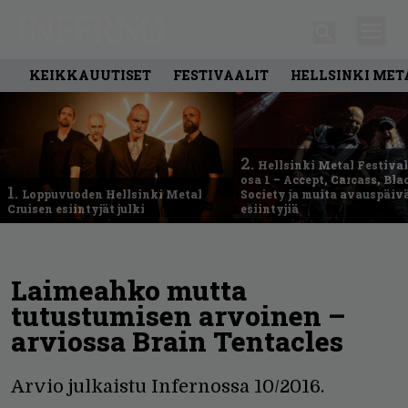
KEIKKAUUTISET
FESTIVAALIT
HELLSINKI MET
2.
Hellsinki Metal Festival
osa 1 – Accept, Carcass, Bla
1.
Loppuvuoden Hellsinki Metal
Society ja muita avauspäiv
Cruisen esiintyjät julki
esiintyjiä
Laimeahko mutta
tutustumisen arvoinen –
arviossa Brain Tentacles
Arvio julkaistu Infernossa 10/2016.