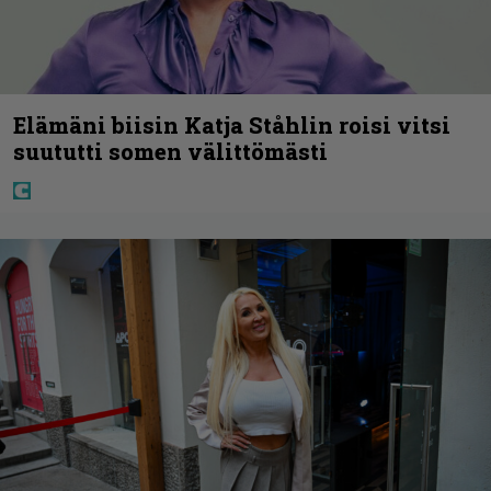
Elämäni biisin Katja Ståhlin roisi vitsi
suututti somen välittömästi