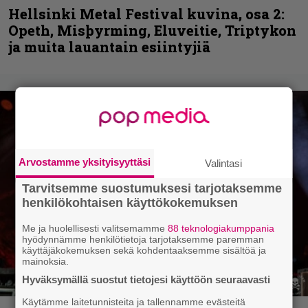
Hellsinki Metal Festival kuvina, osa 2:
Opeth, Misþyrming, Eluveitie, Triptykon
ja muita lauantain esiintyjiä
Arvostamme yksityisyyttäsi
Valintasi
Tarvitsemme suostumuksesi tarjotaksemme
henkilökohtaisen käyttökokemuksen
Me ja huolellisesti valitsemamme
88 teknologiakumppania
hyödynnämme henkilötietoja tarjotaksemme paremman
käyttäjäkokemuksen sekä kohdentaaksemme sisältöä ja
mainoksia.
Hyväksymällä suostut tietojesi käyttöön seuraavasti
Käytämme laitetunnisteita ja tallennamme evästeitä