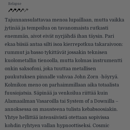
Relapse
Tajunnansulattavaa menoa lupaillaan, mutta vaikka
jytinää ja tempoilua on tavanomaista rutkasti
enemmän, aivot eivät nyrjähdä ihan täysin. Pari
ekaa biisiä antaa silti isoa kierrepotkua takaraivoon:
rummut ja basso tykittävät jossakin teknisen
kuolometallin tienoolla, mutta kolmas instrumentti
onkin saksofoni, joka tuuttaa metallisen
paukutuksen pinnalle vahvaa John Zorn -höyryä.
Kolmikon meno on parhaimmillaan aika totaalista
fuusiojatsia. Säpinää ja venkoilua riittää kuin
Alamaailman Vasaroilla tai System of a Downilla –
annoksessa on mausteena tulista kebabsoosiakin.
Yhtye hellittää intensiivistä otettaan sopivissa
kohdin ryhtyen vallan hypnoottiseksi. Cosmic