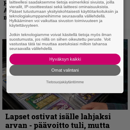
Hellsinki Metal Festival kuvina, osa 1 –
laitteellesi saadaksemme tietoja esimerkiksi sivuista, joilla
vierailit, IP-osoitteestasi sekä laitteesi ominaisuuksista.
Accept, Carcass, Black Label Society ja
Pääset tutustumaan yksityiskohtaisesti käyttötarkoituksiin ja
muita avauspäivän esiintyjiä
teknologiakumppaneihimme seuraavalla välilehdellä.
Hylkääminen voi vaikuttaa sivuston toimivuuteen ja
käytettävyyteen.
Jotkin teknologiamme voivat käsitellä tietoja myös ilman
suostumusta, jos niillä on siihen oikeutettu peruste. Voit
vastustaa tätä tai muuttaa asetuksiasi milloin tahansa
seuraavalla välilehdellä.
Hyväksyn kaikki
Omat valintani
Tietosuojakäytäntömme