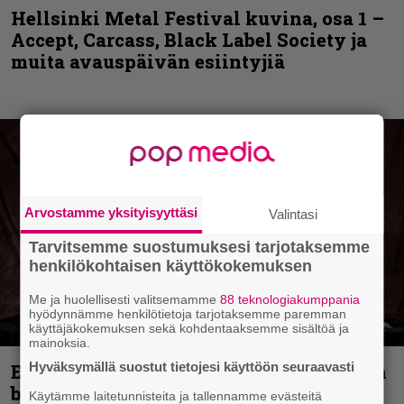
Hellsinki Metal Festival kuvina, osa 1 –
Accept, Carcass, Black Label Society ja
muita avauspäivän esiintyjiä
Arvostamme yksityisyyttäsi
Valintasi
Tarvitsemme suostumuksesi tarjotaksemme
henkilökohtaisen käyttökokemuksen
Me ja huolellisesti valitsemamme
88 teknologiakumppania
hyödynnämme henkilötietoja tarjotaksemme paremman
käyttäjäkokemuksen sekä kohdentaaksemme sisältöä ja
mainoksia.
Hyväksymällä suostut tietojesi käyttöön seuraavasti
Espoon syyskuu käynnistyy kotimaisen
black metalin merkeissä
Käytämme laitetunnisteita ja tallennamme evästeitä