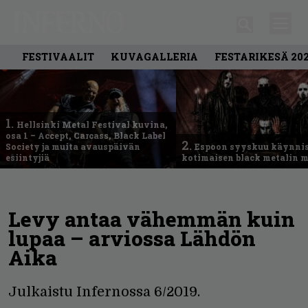
FESTIVAALIT
KUVAGALLERIA
FESTARIKESÄ 20
1.
Hellsinki Metal Festival kuvina,
osa 1 – Accept, Carcass, Black Label
2.
Society ja muita avauspäivän
Espoon syyskuu käynni
esiintyjiä
kotimaisen black metalin m
Levy antaa vähemmän kuin
lupaa – arviossa Lähdön
Aika
Julkaistu Infernossa 6/2019.