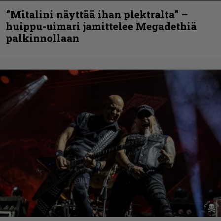
”Mitalini näyttää ihan plektralta” –
huippu-uimari jamittelee Megadethiä
palkinnollaan