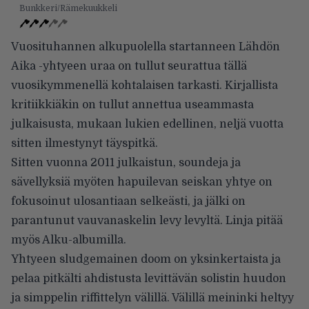
Bunkkeri/Rämekuukkeli
Vuosituhannen alkupuolella startanneen Lähdön
Aika -yhtyeen uraa on tullut seurattua tällä
vuosikymmenellä kohtalaisen tarkasti. Kirjallista
kritiikkiäkin on tullut annettua useammasta
julkaisusta, mukaan lukien edellinen, neljä vuotta
sitten ilmestynyt täyspitkä.
Sitten vuonna 2011 julkaistun, soundeja ja
sävellyksiä myöten hapuilevan seiskan yhtye on
fokusoinut ulosantiaan selkeästi, ja jälki on
parantunut vauvanaskelin levy levyltä. Linja pitää
myös Alku-albumilla.
Yhtyeen sludgemainen doom on yksinkertaista ja
pelaa pitkälti ahdistusta levittävän solistin huudon
ja simppelin riffittelyn välillä. Välillä meininki heltyy