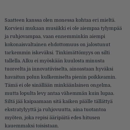
Saatteen kanssa olen monessa kohtaa eri mieltä.
Korvieni mukaan musiikki ei ole aiempaa tylympää
ja ruhjovampaa, vaan ennemminkin aiempi
kokonaisvaltainen ehdottomuus on jalostunut
tarkemmin iskeväksi. Tinkimättömyys on silti
tallella. Alku ei myöskään kuulosta minusta
tuoreelta ja innovatiiviselta, ainoastaan hyväksi
havaitun polun kulkemiselta pienin poikkeamin.
Tämä ei ole sinällään minkäänlainen ongelma,
mutta lopulta levy antaa vähemmän kuin lupaa.
Siltä jää kaipaamaan sitä kaiken päälle tällättyä
ekstratylyyttä ja ruhjovuutta, aina tuotantoa
myöten, joka repisi ääripäitä edes hitusen
kauemmaksi toisistaan.