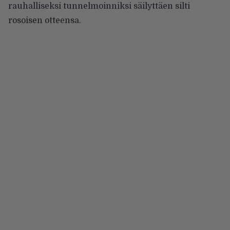
rauhalliseksi tunnelmoinniksi säilyttäen silti
rosoisen otteensa.