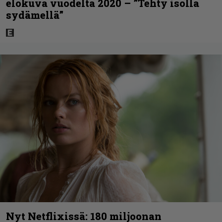
elokuva vuodelta 2020 – ”Tehty isolla
sydämellä”
Nyt Netflixissä: 180 miljoonan