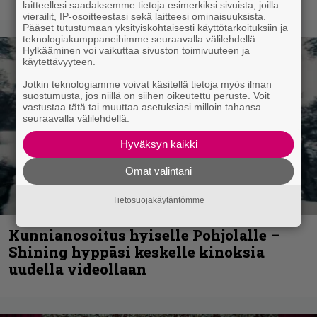
laitteellesi saadaksemme tietoja esimerkiksi sivuista, joilla
vierailit, IP-osoitteestasi sekä laitteesi ominaisuuksista.
Pääset tutustumaan yksityiskohtaisesti käyttötarkoituksiin ja
teknologiakumppaneihimme seuraavalla välilehdellä.
Hylkääminen voi vaikuttaa sivuston toimivuuteen ja
käytettävyyteen.
Jotkin teknologiamme voivat käsitellä tietoja myös ilman
suostumusta, jos niillä on siihen oikeutettu peruste. Voit
vastustaa tätä tai muuttaa asetuksiasi milloin tahansa
seuraavalla välilehdellä.
Hyväksyn kaikki
Omat valintani
Tietosuojakäytäntömme
Kunnianosoitus hyiselle Pohjolalle –
Shining hyppäsi keskelle kinoksia
uudella videollaan