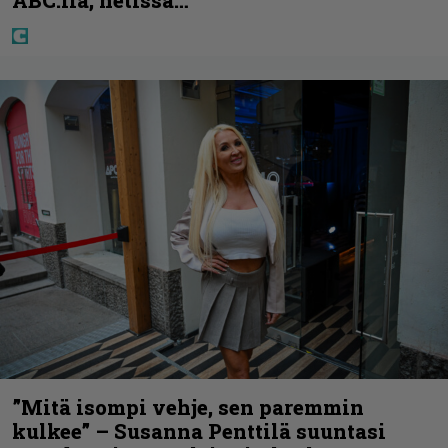
ABC:lla, netissä…
”Mitä isompi vehje, sen paremmin
kulkee” – Susanna Penttilä suuntasi