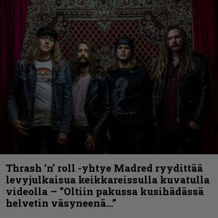
Thrash ’n’ roll -yhtye Madred ryydittää
levyjulkaisua keikkareissulla kuvatulla
videolla – ”Oltiin pakussa kusihädässä
helvetin väsyneenä…”