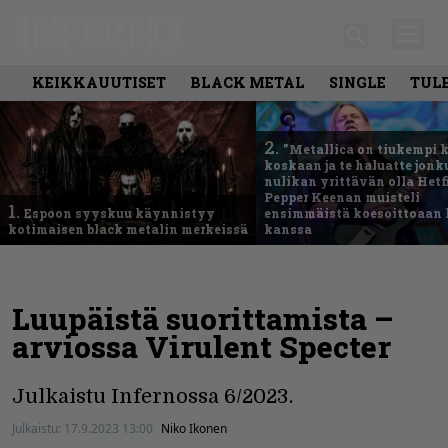
KEIKKAUUTISET
BLACK METAL
SINGLE
TUL
2.
”Metallica on tiukempi 
koskaan ja te haluatte jonk
nulikan yrittävän olla Hetfi
Pepper Keenan muisteli
1.
Espoon syyskuu käynnistyy
ensimmäistä koesoittoaan 
kotimaisen black metalin merkeissä
kanssa
Luupäistä suorittamista –
arviossa Virulent Specter
Julkaistu Infernossa 6/2023.
Julkaistu:
17.9.2023 13:00
Niko Ikonen