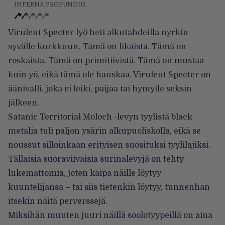
INFERNA PROFUNDUS
Virulent Specter lyö heti alkutahdeilla nyrkin
syvälle kurkkuun. Tämä on likaista. Tämä on
roskaista. Tämä on primitiivistä. Tämä on mustaa
kuin yö, eikä tämä ole hauskaa. Virulent Specter on
äänivalli, joka ei leiki, paijaa tai hymyile seksin
jälkeen.
Satanic Territorial Moloch -levyn tyylistä black
metalia tuli paljon ysärin alkupuoliskolla, eikä se
noussut silloinkaan erityisen suosituksi tyylilajiksi.
Tällaisia suoraviivaisia surinalevyjä on tehty
lukemattomia, joten kaipa näille löytyy
kuuntelijansa – tai siis tietenkin löytyy, tunnenhan
itsekin näitä perverssejä.
Miksihän muuten juuri näillä soolotyypeillä on aina