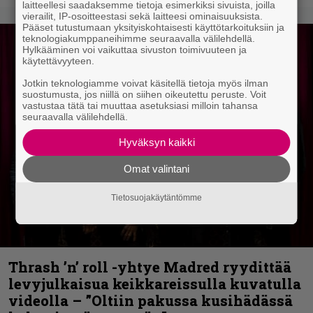
laitteellesi saadaksemme tietoja esimerkiksi sivuista, joilla
vierailit, IP-osoitteestasi sekä laitteesi ominaisuuksista.
Pääset tutustumaan yksityiskohtaisesti käyttötarkoituksiin ja
teknologiakumppaneihimme seuraavalla välilehdellä.
Hylkääminen voi vaikuttaa sivuston toimivuuteen ja
käytettävyyteen.
Jotkin teknologiamme voivat käsitellä tietoja myös ilman
suostumusta, jos niillä on siihen oikeutettu peruste. Voit
vastustaa tätä tai muuttaa asetuksiasi milloin tahansa
seuraavalla välilehdellä.
Hyväksyn kaikki
Omat valintani
Tietosuojakäytäntömme
Thrash ’n’ roll -yhtye Madred ryydittää
levyjulkaisua keikkareissulla kuvatulla
videolla – ”Oltiin pakussa kusihädässä