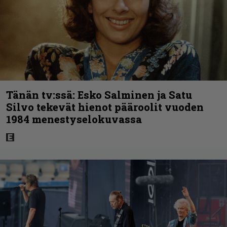
Tänän tv:ssä: Esko Salminen ja Satu
Silvo tekevät hienot pääroolit vuoden
1984 menestyselokuvassa