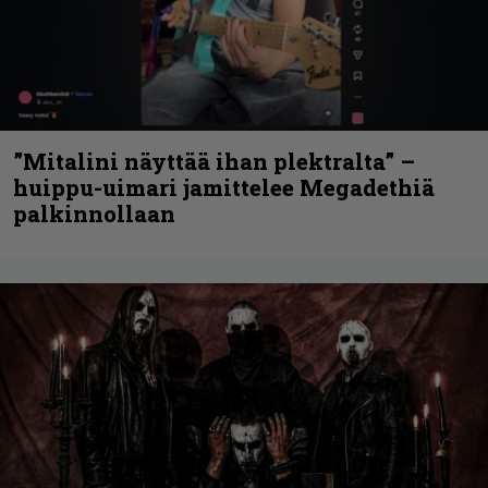
”Mitalini näyttää ihan plektralta” –
huippu-uimari jamittelee Megadethiä
palkinnollaan