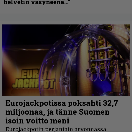
helvetin väsyneenä…”