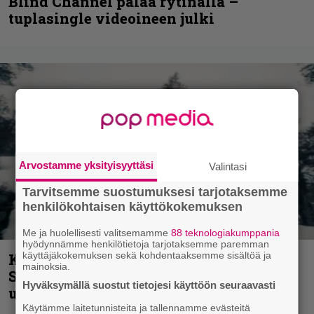
Blind Channel palaa rytinällä –
tuplasingle videoineen julki
Arvostamme yksityisyyttäsi
Valintasi
Tarvitsemme suostumuksesi tarjotaksemme
henkilökohtaisen käyttökokemuksen
Me ja huolellisesti valitsemamme
88 teknologiakumppania
hyödynnämme henkilötietoja tarjotaksemme paremman
käyttäjäkokemuksen sekä kohdentaaksemme sisältöä ja
Kunnianosoitus hyiselle Pohjolalle –
mainoksia.
Shining hyppäsi keskelle kinoksia
Hyväksymällä suostut tietojesi käyttöön seuraavasti
uudella videollaan
Käytämme laitetunnisteita ja tallennamme evästeitä