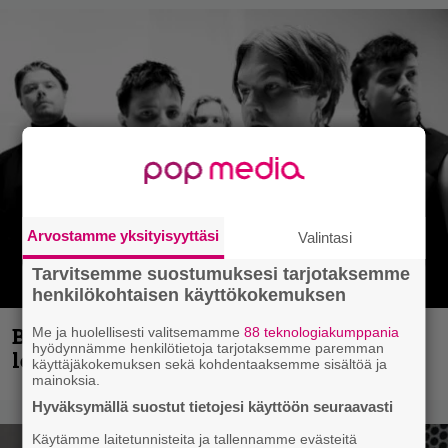
Arvostamme yksityisyyttäsi
Valintasi
Tarvitsemme suostumuksesi tarjotaksemme
henkilökohtaisen käyttökokemuksen
Blind Channel aktivoituu jälleen uuden
Me ja huolellisesti valitsemamme
88 teknologiakumppania
hyödynnämme henkilötietoja tarjotaksemme paremman
levyn ja jäähallikeikan merkeissä
käyttäjäkokemuksen sekä kohdentaaksemme sisältöä ja
mainoksia.
Hyväksymällä suostut tietojesi käyttöön seuraavasti
Käytämme laitetunnisteita ja tallennamme evästeitä