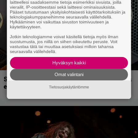
laitteellesi saadaksemme tietoja esimerkiksi sivuista, joilla
vierailit, IP-osoitteestasi sekä laitteesi ominaisuuksista.
Pääset tutustumaan yksityiskohtaisesti käyttötarkoituksiin ja
teknologiakumppaneihimme seuraavalla välilehdellä.
Hylkääminen voi vaikuttaa sivuston toimivuuteen ja
käytettävyyteen.
Jotkin teknologiamme voivat käsitellä tietoja myös ilman
suostumusta, jos niillä on siihen oikeutettu peruste. Voit
vastustaa tätä tai muuttaa asetuksiasi milloin tahansa
seuraavalla välilehdellä.
Hyväksyn kaikki
Omat valintani
Sid Wilsonin käytös syynä Slipknotista
erottamiseen, raportoi TMZ
Tietosuojakäytäntömme