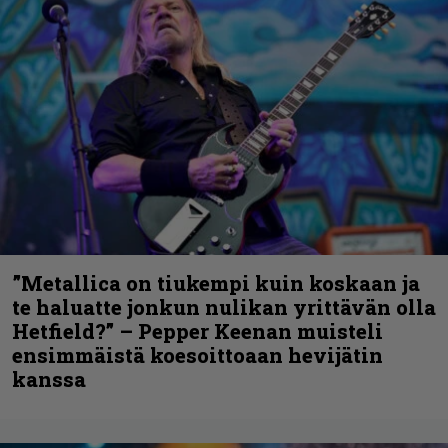
”Metallica on tiukempi kuin koskaan ja
te haluatte jonkun nulikan yrittävän olla
Hetfield?” – Pepper Keenan muisteli
ensimmäistä koesoittoaan hevijätin
kanssa