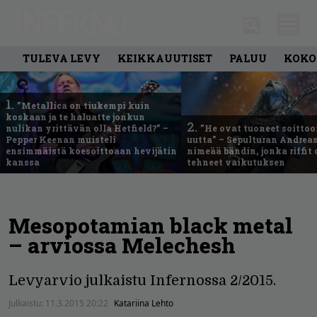
TULEVA LEVY
KEIKKAUUTISET
PALUU
KOKO
1.
”Metallica on tiukempi kuin
koskaan ja te haluatte jonkun
2.
nulikan yrittävän olla Hetfield?” –
”He ovat tuoneet soittoo
Pepper Keenan muisteli
uutta” – Sepulturan Andreas
ensimmäistä koesoittoaan hevijätin
nimeää bändin, jonka riffit
kanssa
tehneet vaikutuksen
Mesopotamian black metal
– arviossa Melechesh
Levyarvio julkaistu Infernossa 2/2015.
Julkaistu:
11.3.2015 20:22
Katariina Lehto