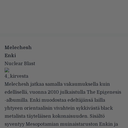
Melechesh
Enki
Nuclear Blast
Melechesh jatkaa samalla vakaumuksella kuin
edellisellä, vuonna 2010 julkaistulla The Epigenesis
-albumilla. Enki muodostaa edeltäjänsä lailla
yhtyeen orientaalisin vivahtein sykkivästä black
metalista täyteläisen kokonaisuuden. Sisältö
syventyy Mesopotamian muinaistaruston Enkin ja