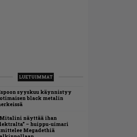
LUETUIMMAT
Espoon syyskuu käynnistyy
otimaisen black metalin
erkeissä
Mitalini näyttää ihan
lektralta” – huippu-uimari
amittelee Megadethiä
alkinnollaan