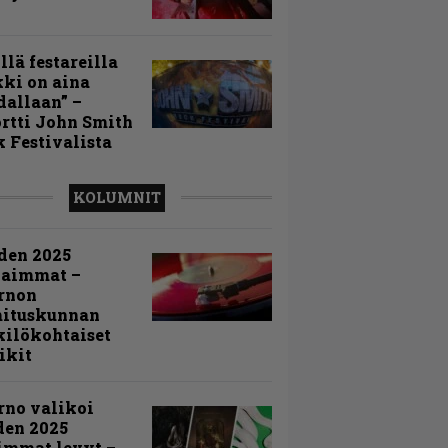
llä festareilla
ki on aina
allaan” –
rtti John Smith
 Festivalista
KOLUMNIT
den 2025
kaimmat –
rnon
mituskunnan
ilökohtaiset
ikit
rno valikoi
den 2025
immat levyt –