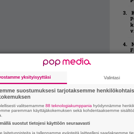
K
P
k
v
N
F
m
m
”
vostamme yksityisyyttäsi
Valintasi
u
n
semme suostumuksesi tarjotaksemme henkilökohtai
t
ökokemuksen
lellisesti valitsemamme
88 teknologiakumppania
hyödynnämme henkilö
H
semme paremman käyttäjäkokemuksen sekä kohdentaaksemme sisältöä
o
ti päällimmäinen syy, miksi nesteitä
a.
L
ällä suostut tietojesi käyttöön seuraavasti
 ja suloisenkitkerät sydänsurut kuulostavat
a
laitetunnisteita ja tallennamme evästeitä laitteellesi saadaksemme tie