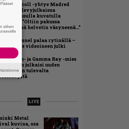
. Pääset
hrash ’n’ roll -yhtye Madred
e
yydittää levyjulkaisua
eikkareissulla kuvatulla
ideolla – ”Oltiin pakussa
n siihen
usihädässä helvetin väsyneenä…”
uraavalla
lind Channel palaa rytinällä –
uplasingle videoineen julki
Helloween- ja Gamma Ray -mies
ai Hansen julkaisi uuden
aistiaisen tulevalta
äytäntömme
oololevyltä
LIVE
sinki Metal
ival kuvina, osa