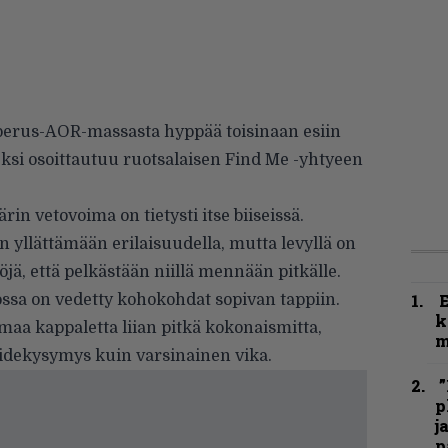
 perus-AOR-massasta hyppää toisinaan esiin
iseksi osoittautuu ruotsalaisen Find Me -yhtyeen
n vetovoima on tietysti itse biiseissä.
yllättämään erilaisuudella, mutta levyllä on
öjä, että pelkästään niillä mennään pitkälle.
nossa on vedetty kohokohdat sopivan tappiin.
k
a kappaletta liian pitkä kokonaismitta,
m
dekysymys kuin varsinainen vika.
”
p
j
p