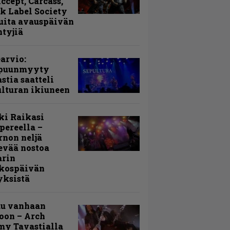
Accept, Carcass,
k Label Society
uita avauspäivän
ntyjiä
arvio:
puunmyyty
stia saatteli
lturan ikiuneen
ki Raikasi
ereella –
rnon neljä
evää nostoa
arin
kospäivän
yksistä
uu vanhaan
toon – Arch
my Tavastialla