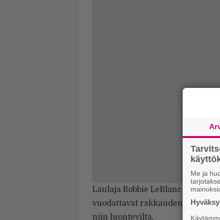
Ar
Tarvit
käytt
Me ja huo
tarjotak
Laulaja Robbie LeBlanc on tietys
mainoksi
Hyväksym
vuodattavat rakkaudenylistykset
niin luontevilta.
Käytämme 