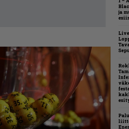
1 – 
Blac
ja m
esii
Live
Lop
Tava
Sepu
Rok
Tamp
Infe
väk
fest
kak
esit
Pal
liit
Ene