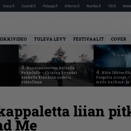
Voice.fi
Soundi.fi
Pelaaja.fi
Inferno.fi
Rumba.fi
Tilt.fi
Metel
ARVIOT
LEHTI
HAASTATTELUT
KAUP
IIKKIVIDEO
TULEVA LEVY
FESTIVAALIT
COVER
3.
Kunnianosoitus hyiselle
4.
Pohjolalle – Shining hyppäsi
Näin lähtee Gh
keskelle kinoksia uudella
Forgelta Accept 
videollaan
myös Anthrax- ja
ppaletta liian pit
ind Me