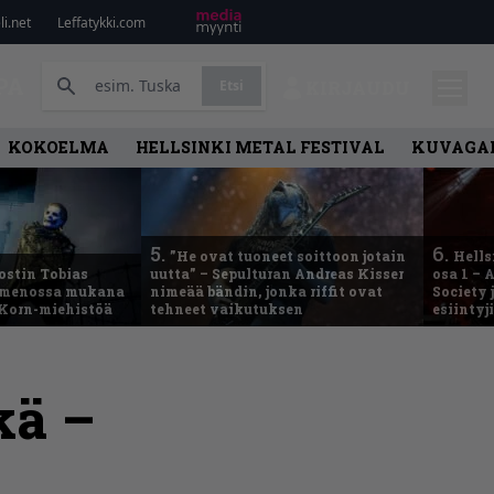
i.net
Leffatykki.com
PA
Etsi
KIRJAUDU
KOKOELMA
HELLSINKI METAL FESTIVAL
KUVAGAL
5.
6.
”He ovat tuoneet soittoon jotain
Hells
ostin Tobias
uutta” – Sepulturan Andreas Kisser
osa 1 – 
– menossa mukana
nimeää bändin, jonka riffit ovat
Society 
 Korn-miehistöä
tehneet vaikutuksen
esiintyj
kä –