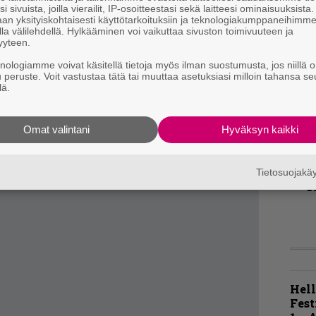
i sivuista, joilla vierailit, IP-osoitteestasi sekä laitteesi ominaisuuksista
T
tenori vuolee paksuja lastuja Chain of Loven,
an yksityiskohtaisesti käyttötarkoituksiin ja teknologiakumppaneihimm
r
la välilehdellä. Hylkääminen voi vaikuttaa sivuston toimivuuteen ja
kaltaisilla hiteillä. Niitä kuuluu huudattaa
k
yyteen.
v
a loputtomaan auringonlaskuun.
knologiamme voivat käsitellä tietoja myös ilman suostumusta, jos niillä o
k
u peruste. Voit vastustaa tätä tai muuttaa asetuksiasi milloin tahansa se
lä.
B
t
Omat valintani
Hyväksyn kaikki
K
m
Tietosuojak
s
Hell
Fest