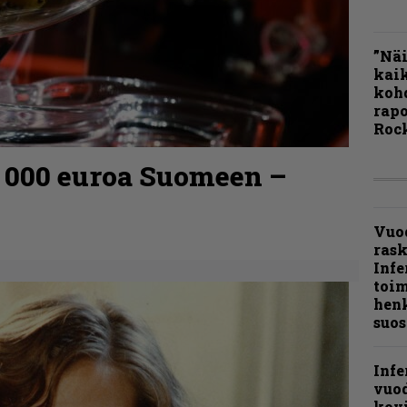
”Näi
kaik
kohd
rapo
Rock
0 000 euroa Suomeen –
Vuo
ras
Infe
toi
henk
suos
Infe
vuo
kov