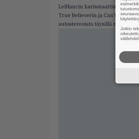
esimerkiks
LeBlancin karismaattinen kakkos
tutustuma
seuraaval
True Believerin ja Can’t Let Go’n 
käytettäv
autostereoista täysillä matkall
Jotkin te
oikeutett
välilehdel