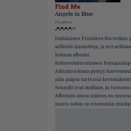
Find Me
Angels in Blue
Frontiers
Italialaisen Frontiers Recordsin
selkeitä timantteja, ja nyt sella
kolmas albumi.
Kolmetoistaraitaisen hunajaämpäri
Aikuisrockissa pystyy harvemmin 
niin paljon tarttuvia kertosäkeist
Soundit ovat isollaan, ja tuotan
Albumin ainoa miinus on muutama
mutta sekin on enemmän mielipi