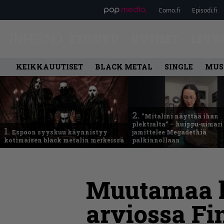
Como.fi
Episodi.fi
ETUSIVU
UUTISET
LEVY
KEIKKAUUTISET
BLACK METAL
SINGLE
MUS
2.
”Mitalini näyttää ihan
plektralta” – huippu-uimari
1.
Espoon syyskuu käynnistyy
jamittelee Megadethiä
kotimaisen black metalin merkeissä
palkinnollaan
Muutamaa ka
arviossa F