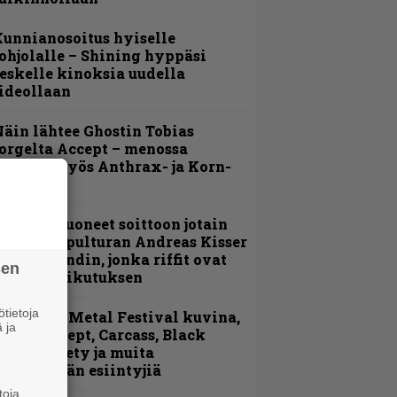
unnianosoitus hyiselle
ohjolalle – Shining hyppäsi
eskelle kinoksia uudella
ideollaan
äin lähtee Ghostin Tobias
orgelta Accept – menossa
ukana myös Anthrax- ja Korn-
iehistöä
He ovat tuoneet soittoon jotain
utta” – Sepulturan Andreas Kisser
imeää bändin, jonka riffit ovat
sen
ehneet vaikutuksen
tietoja
ellsinki Metal Festival kuvina,
 ja
sa 1 – Accept, Carcass, Black
abel Society ja muita
vauspäivän esiintyjiä
toja