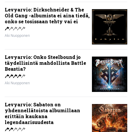
legendaarisuudesta
Aki Nuopponen
Tänän tv:ssä: Esko Salminen ja Satu Silvo
tekevät hienot pääroolit vuoden 1984
menestyselokuvassa
Scifihetki: Ilmaiskatselussa 100 miljoonan
dollarin supersankarielokuva – sai Suomessa
4017 katsojaa