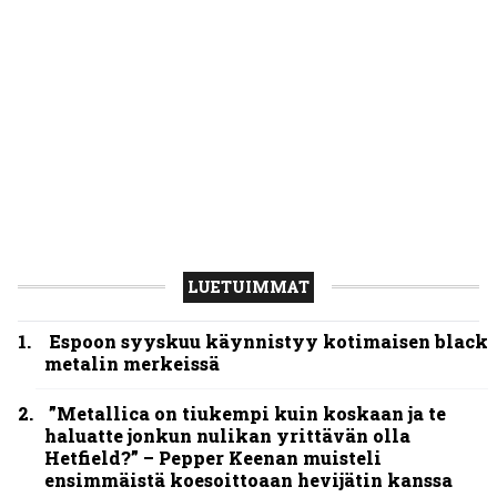
Hetfield?” – Pepper Keenan muisteli
ensimmäistä koesoittoaan hevijätin kanssa
”Mitalini näyttää ihan plektralta” – huippu-
uimari jamittelee Megadethiä palkinnollaan
”He ovat tuoneet soittoon jotain uutta” –
Sepulturan Andreas Kisser nimeää bändin,
jonka riffit ovat tehneet vaikutuksen
Näin lähtee Ghostin Tobias Forgelta Accept –
menossa mukana myös Anthrax- ja Korn-
miehistöä
Kunnianosoitus hyiselle Pohjolalle – Shining
hyppäsi keskelle kinoksia uudella videollaan
Blind Channel palaa rytinällä – tuplasingle
videoineen julki
Helloween- ja Gamma Ray -mies Kai Hansen