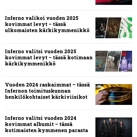
kovimmat albumit – tässä
kotimaisten kymmenen parasta
ARVIOT
”Metallica ei ole koskaan
pelännyt kehittyä ja muuttua” –
tarkistelussa 30 vuotta täyttävä
levy, joka jakaa fanien
mielipiteet
Vesa Siltanen
Levyarvio: Coronerin
paluualbumi 32 vuotta edellisen
levytyksen jälkeen ei voi
mitenkään täyttää odotuksia. Vai
voiko?