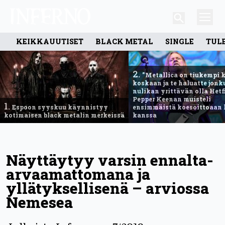
KEIKKAUUTISET
BLACK METAL
SINGLE
TUL
2.
”Metallica on tiukempi 
koskaan ja te haluatte jonk
nulikan yrittävän olla Hetfi
Pepper Keenan muisteli
1.
Espoon syyskuu käynnistyy
ensimmäistä koesoittoaan 
kotimaisen black metalin merkeissä
kanssa
Näyttäytyy varsin ennalta-
arvaamattomana ja
yllätyksellisenä – arviossa
Nemesea