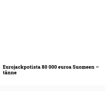
Eurojackpotista 80 000 euroa Suomeen –
tänne
Illalla tv:ssä: Vauhdikasta
junatoimintaa – leffa suututti
amerikkalaisen pankkijätin