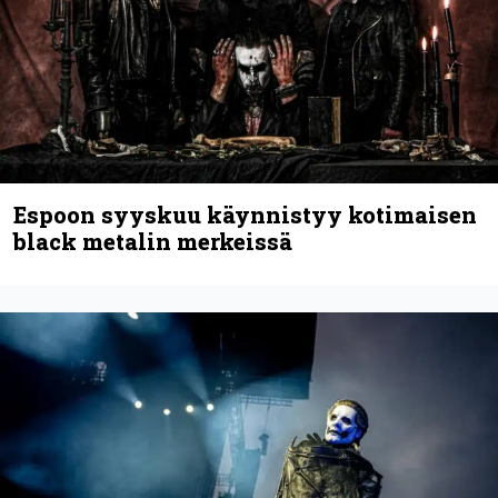
Näin lähtee Ghostin Tobias Forgelta
Accept – menossa mukana myös
Anthrax- ja Korn-miehistöä