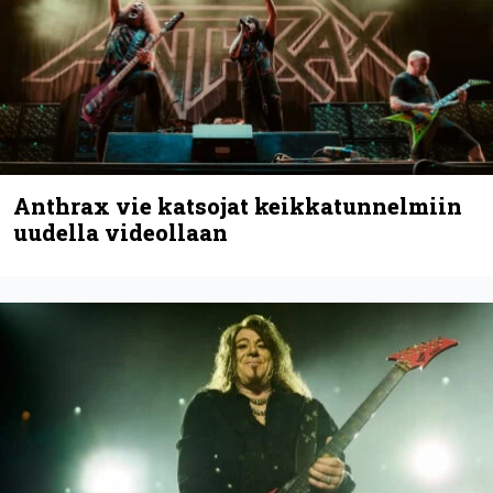
Helloween- ja Gamma Ray -mies Kai
Hansen julkaisi uuden maistiaisen
tulevalta soololevyltä