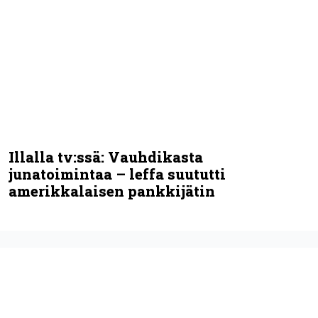
Syötkö perunoita näin? Tutkijat löysivät
yhteyden vakavaan kansansairauteen