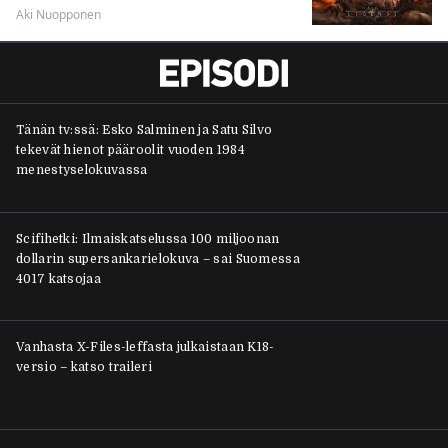
Vanhasta X-Files-leffasta julkaistaan K18-
versio – katso traileri
Ohjaaja lähti kalppimaan 870 miljoonaa
dollaria tuottaneen elokuvan jatko-osasta