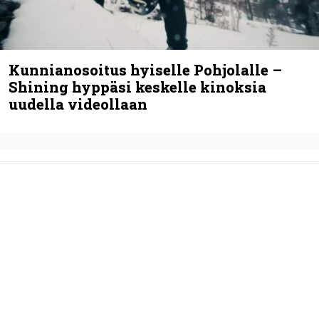
LUETUIMMAT
Espoon syyskuu käynnistyy kotimaisen black
metalin merkeissä
”Metallica on tiukempi kuin koskaan ja te
haluatte jonkun nulikan yrittävän olla