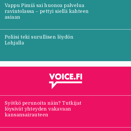
asiaan
Poliisi teki surullisen löydön
Lohjalla
Syötkö perunoita näin? Tutkijat
löysivät yhteyden vakavaan
kansansairauteen
Jani Sievinen kokosi
lapsikatraansa yhteen – ”Minun