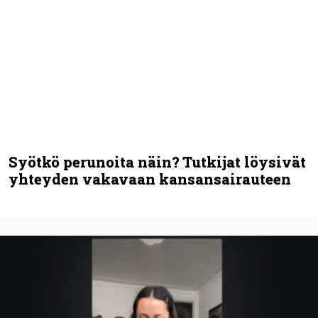
”Mitalini näyttää ihan plektralta” –
huippu-uimari jamittelee Megadethiä
palkinnollaan