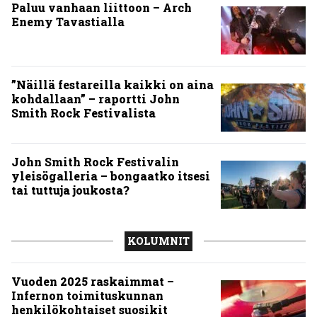
Infernon toimituskunnan
henkilökohtaiset suosikit
Inferno valikoi vuoden 2025
kovimmat levyt – tässä
ulkomaisten kärkikymmenikkö
Inferno valitsi vuoden 2025
kovimmat levyt – tässä kotimaan
kärkikymmenikkö
Vuoden 2024 raskaimmat – tässä
Infernon toimituskunnan
henkilökohtaiset kärkiviisikot
Inferno valitsi vuoden 2024