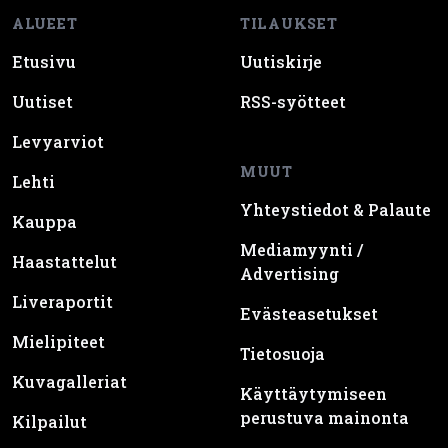
Etusivu
Uutiskirje
Uutiset
RSS-syötteet
Levyarviot
MUUT
Lehti
Yhteystiedot & Palaute
Kauppa
Mediamyynti /
Haastattelut
Advertising
Liveraportit
Evästeasetukset
Mielipiteet
Tietosuoja
Kuvagalleriat
Käyttäytymiseen
perustuva mainonta
Kilpailut
SUOSITUT AIHEET