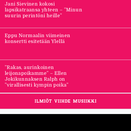
suurin perintöni heille”
Eppu Normaalin viimeinen
konsertti esitetään Ylellä
”Rakas, aurinkoinen
leijonapoikamme” – Ellen
Jokikunnaksen Ralph on
”virallisesti kympin poika”
ILMIÖT
VIIHDE
MUSIIKKI
Footer
ALUEET
TILAUKSET