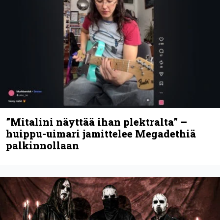
Espoon syyskuu käynnistyy kotimaisen
black metalin merkeissä