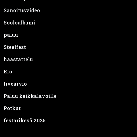
Sooloalbumi
paluu
Steelfest
haastattelu
Ero
livearvio
Paluu keikkalavoille
Potkut
festarikesä 2025
Inferno.fi
on osa Pop Median digitaalisten medioiden perhettä.
Inferno.fi kertoo laajasti raskaan musiikin uutiset.