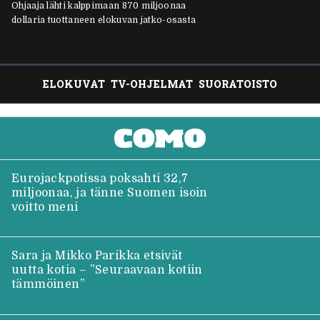
ELOKUVAT
TV-OHJELMAT
SUORATOISTO
Eurojackpotissa poksahti 32,7
miljoonaa, ja tänne Suomen isoin
voitto meni
Sara ja Mikko Parikka etsivät
uutta kotia – ”Seuraavaan kotiin
tämmöinen”
Vappu Pimiä sai huonoa palvelua
ravintolassa – pettyi siellä kahteen