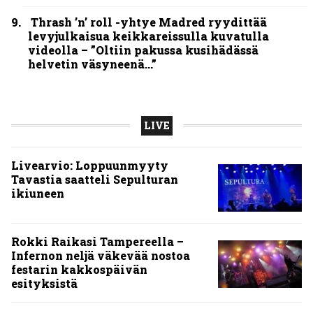
esityksistä
Paluu vanhaan liittoon – Arch
Enemy Tavastialla
”Näillä festareilla kaikki on aina
kohdallaan” – raportti John
Smith Rock Festivalista
John Smith Rock Festivalin
yleisögalleria – bongaatko itsesi
tai tuttuja joukosta?
KOLUMNIT
Vuoden 2025 raskaimmat –