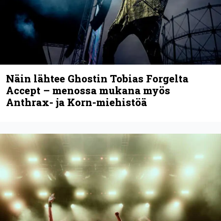
Anthrax vie katsojat keikkatunnelmiin
uudella videollaan