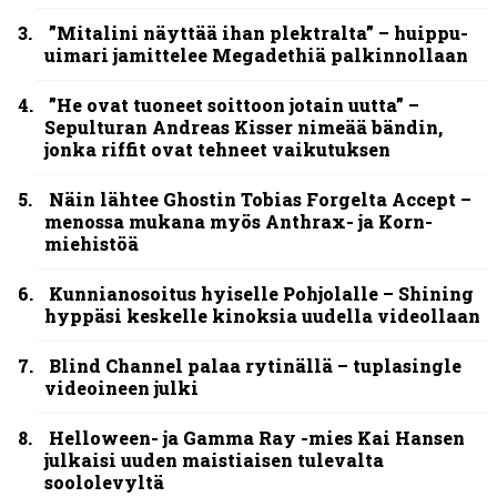
julkaisi uuden maistiaisen tulevalta
soololevyltä
Thrash ’n’ roll -yhtye Madred ryydittää
levyjulkaisua keikkareissulla kuvatulla
videolla – ”Oltiin pakussa kusihädässä
helvetin väsyneenä…”
LIVE
Livearvio: Loppuunmyyty
Tavastia saatteli Sepulturan
ikiuneen
Rokki Raikasi Tampereella –
Infernon neljä väkevää nostoa
festarin kakkospäivän