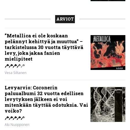
Aki Nuopponen
Levyarvio: Dirkschneider & The
Old Gang -albumista ei aina tiedä,
onko se tosissaan tehty vai ei
Aki Nuopponen
Levyarvio: Onko Steelbound jo
täydellisintä mahdollista Battle
Beastia?
Aki Nuopponen
Levyarvio: Sabaton on
yhdennellätoista albumillaan
erittäin kaukana