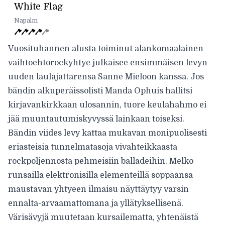
White Flag
Napalm
Vuosituhannen alusta toiminut alankomaalainen
vaihtoehtorockyhtye julkaisee ensimmäisen levyn
uuden laulajattarensa Sanne Mieloon kanssa. Jos
bändin alkuperäissolisti Manda Ophuis hallitsi
kirjavankirkkaan ulosannin, tuore keulahahmo ei
jää muuntautumiskyvyssä lainkaan toiseksi.
Bändin viides levy kattaa mukavan monipuolisesti
eriasteisia tunnelmatasoja vivahteikkaasta
rockpoljennosta pehmeisiin balladeihin. Melko
runsailla elektronisilla elementeillä soppaansa
maustavan yhtyeen ilmaisu näyttäytyy varsin
ennalta-arvaamattomana ja yllätyksellisenä.
Värisävyjä muutetaan kursailematta, yhtenäistä