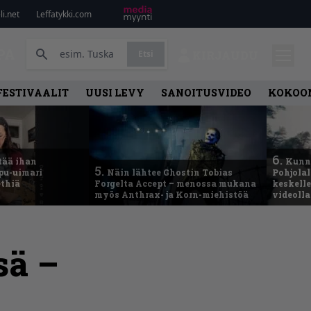
i.net
Leffatykki.com
PA
Etsi
KIRJAUDU
FESTIVAALIT
UUSI LEVY
SANOITUSVIDEO
KOKOO
6.
tää ihan
Kunni
5.
ppu-uimari
Näin lähtee Ghostin Tobias
Pohjolal
ethiä
Forgelta Accept – menossa mukana
keskelle
myös Anthrax- ja Korn-miehistöä
videoll
sä –