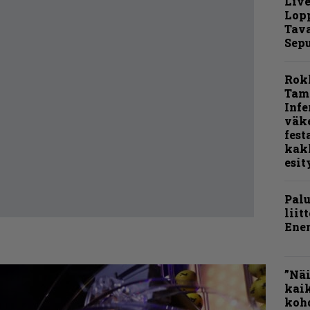
Live
Lop
Tava
Sepu
Rok
Tamp
Infe
väk
fest
kak
esit
Pal
liit
Ene
”Näi
kaik
kohd