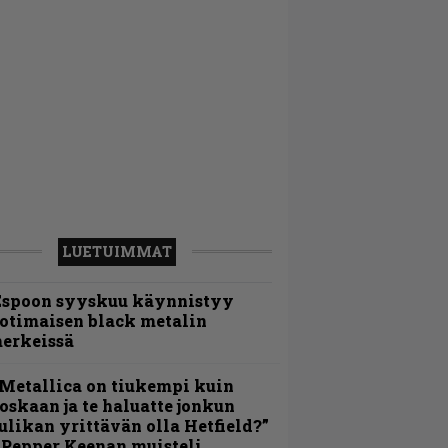
LUETUIMMAT
Espoon syyskuu käynnistyy
otimaisen black metalin
erkeissä
Metallica on tiukempi kuin
oskaan ja te haluatte jonkun
ulikan yrittävän olla Hetfield?”
 Pepper Keenan muisteli