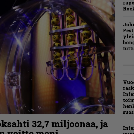
rapo
Rock
Joh
Fest
ylei
bong
tutt
Vuo
ras
Infe
toi
henk
suos
ksahti 32,7 miljoonaa, ja
Infe
n voitto meni
vuo