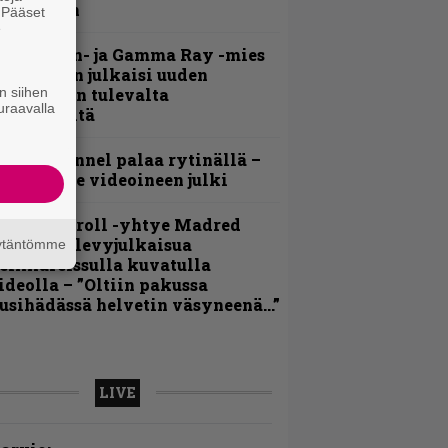
ideollaan
. Pääset
e
Helloween- ja Gamma Ray -mies
ai Hansen julkaisi uuden
n siihen
aistiaisen tulevalta
uraavalla
oololevyltä
lind Channel palaa rytinällä –
uplasingle videoineen julki
hrash ’n’ roll -yhtye Madred
yydittää levyjulkaisua
äytäntömme
eikkareissulla kuvatulla
ideolla – ”Oltiin pakussa
usihädässä helvetin väsyneenä…”
LIVE