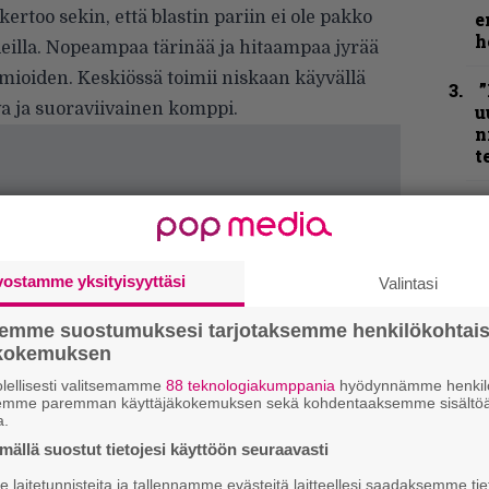
kertoo sekin, että blastin pariin ei ole pakko
e
h
eilla. Nopeampaa tärinää ja hitaampaa jyrää
ioiden. Keskiössä toimii niskaan käyvällä
”
a ja suoraviivainen komppi.
u
n
t
”
p
j
p
vostamme yksityisyyttäsi
Valintasi
N
semme suostumuksesi tarjotaksemme henkilökohtai
F
ökokemuksen
m
m
lellisesti valitsemamme
88 teknologiakumppania
hyödynnämme henkilö
semme paremman käyttäjäkokemuksen sekä kohdentaaksemme sisältöä
a.
K
ällä suostut tietojesi käyttöön seuraavasti
P
k
laitetunnisteita ja tallennamme evästeitä laitteellesi saadaksemme tie