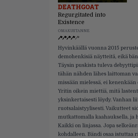
DEATHGOAT
Regurgitated into
Existence
OMAKUSTANNE
Hyvinkäällä vuonna 2015 perustet
demohenkisiä näytteitä, eikä bänd
Täysin puskista tuleva debyyttip
tähän nähden lähes laittoman valm
missään mielessä, ei kenenkään 
Yritin oikein miettiä, mitä lastent
yksinkertaisesti löydy. Vanhan li
ruotsalaistyylisesti. Vaikutteet 
mutkattomalla kaahauksella, ja 
Kaikki on linjassa. Jopa selkeän
kohdalleen. Bändi osaa istuttaa r