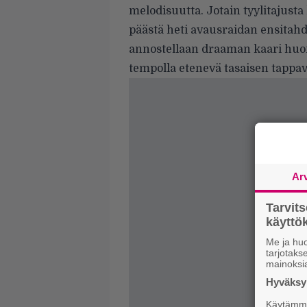
melodisuutta. Jotain tyylitajusta 
päästä heti avausraidan ensitahd
annostellaan draaman kaari huom
tempolla etenevä tasaisen tappav
Ar
Tarvit
käytt
Me ja huo
tarjotak
mainoksi
Hyväksym
Käytämme 