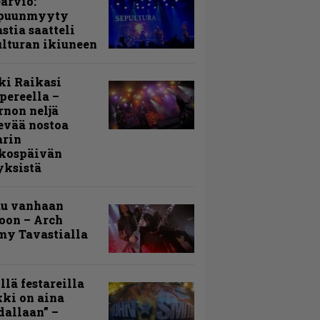
arvio:
puunmyyty
stia saatteli
lturan ikiuneen
ki Raikasi
ereella –
rnon neljä
evää nostoa
arin
kospäivän
yksistä
uu vanhaan
toon – Arch
my Tavastialla
llä festareilla
ki on aina
allaan” –