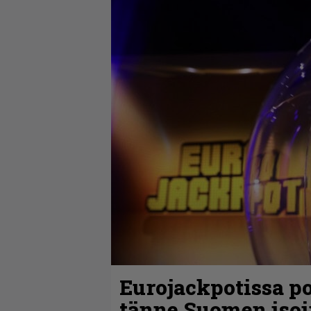
Eurojackpotissa po
tänne Suomen isoi