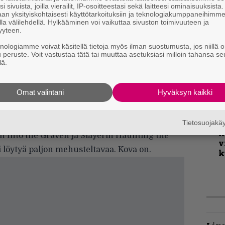
v
i sivuista, joilla vierailit, IP-osoitteestasi sekä laitteesi ominaisuuksista
an yksityiskohtaisesti käyttötarkoituksiin ja teknologiakumppaneihimm
la välilehdellä. Hylkääminen voi vaikuttaa sivuston toimivuuteen ja
yyteen.
K
knologiamme voivat käsitellä tietoja myös ilman suostumusta, jos niillä o
m
u peruste. Voit vastustaa tätä tai muuttaa asetuksiasi milloin tahansa se
s
lä.
rin Chemical Warfaren määrätietoisen
itellä pitkin poikin, ja keskittymiskyky
B
t
Omat valintani
Hyväksyn kaikki
rrallaan. Kun jauhetaan, niin sitten saatana
T
uoloa haluaville Deathgoat on huono
r
Tietosuojak
k
n Into the Graven ja Slayerin Haunting the
v
si löytyä paljon mehusteltavaa. Kova on.
k