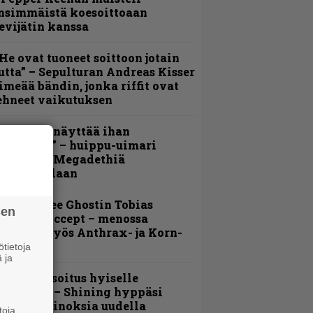
nsimmäistä koesoittoaan
evijätin kanssa
He ovat tuoneet soittoon jotain
utta” – Sepulturan Andreas Kisser
imeää bändin, jonka riffit ovat
ehneet vaikutuksen
Mitalini näyttää ihan
lektralta” – huippu-uimari
amittelee Megadethiä
alkinnollaan
äin lähtee Ghostin Tobias
sen
orgelta Accept – menossa
ukana myös Anthrax- ja Korn-
iehistöä
tietoja
 ja
unnianosoitus hyiselle
ohjolalle – Shining hyppäsi
eskelle kinoksia uudella
toja