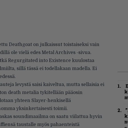
tu Deathgoat on julkaissut toistaiseksi vain
illä ole vielä edes Metal Archives -sivua.
itkä Regurgitated into Existence kuulostaa
iilta, sillä tässä ei todellakaan madella. Ei
edessä.
auteja levystä saisi kaiveltua, mutta sellaisia ei
k
iton death metalia tykitellään pääosin
m
sidotaan yhteen Slayer-henkisellä
homma yksinkertaisesti toimii.
”
k
raskas soundimaailma on saatu viilattua hyvin
n
iffiensä taustalle myös pahaenteistä
–