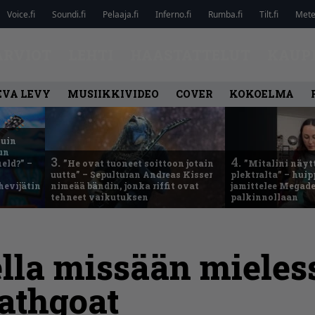
Voice.fi
Soundi.fi
Pelaaja.fi
Inferno.fi
Rumba.fi
Tilt.fi
Metel
ARVIOT
LEHTI
HAASTATTELUT
KAUP
EVA LEVY
MUSIIKKIVIDEO
COVER
KOKOELMA
kuin
un
3.
4.
eld?” –
”He ovat tuoneet soittoon jotain
”Mitalini näyt
uutta” – Sepulturan Andreas Kisser
plektralta” – hui
hevijätin
nimeää bändin, jonka riffit ovat
jamittelee Megad
tehneet vaikutuksen
palkinnollaan
lla missään mieles
athgoat