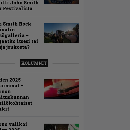
rtti John Smith
 Festivalista
n Smith Rock
ivalin
sögalleria –
aatko itsesi tai
uja joukosta?
KOLUMNIT
den 2025
kaimmat –
rnon
mituskunnan
ilökohtaiset
ikit
rno valikoi
den 2025