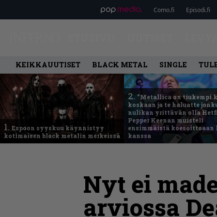
Como.fi
Episodi.fi
ETUSIVU
UUTISET
LEVY
KEIKKAUUTISET
BLACK METAL
SINGLE
TUL
2.
”Metallica on tiukempi 
koskaan ja te haluatte jonk
nulikan yrittävän olla Hetfi
Pepper Keenan muisteli
1.
Espoon syyskuu käynnistyy
ensimmäistä koesoittoaan 
kotimaisen black metalin merkeissä
kanssa
Nyt ei made
arviossa De