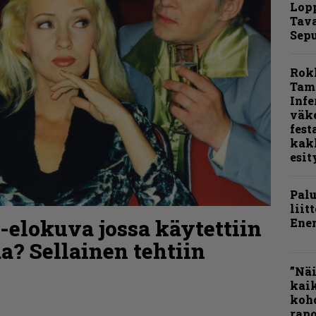
Lop
Tava
Sepu
Rok
Tamp
Infe
väk
fest
kak
esit
Pal
liit
o-elokuva jossa käytettiin
Ene
a? Sellainen tehtiin
”Näi
kaik
kohd
rapo