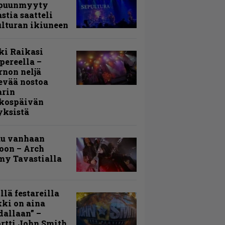
puunmyyty
stia saatteli
lturan ikiuneen
ki Raikasi
ereella –
rnon neljä
evää nostoa
arin
kospäivän
yksistä
uu vanhaan
toon – Arch
my Tavastialla
llä festareilla
ki on aina
allaan” –
rtti John Smith