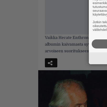
esimerkiks
tutustuma
seuraaval
käytettäv
Jotkin te
oikeutett
välilehdel
Vaikka Hecate Enthroned kohentaa
albumin kaivamasta syvästä kuop
arvoiseen suoritukseen.