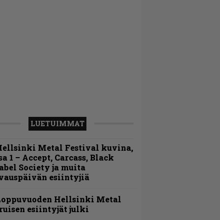
LUETUIMMAT
ellsinki Metal Festival kuvina,
sa 1 – Accept, Carcass, Black
abel Society ja muita
vauspäivän esiintyjiä
Loppuvuoden Hellsinki Metal
ruisen esiintyjät julki