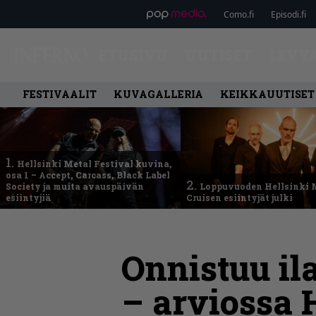
Como.fi
Episodi.fi
ETUSIVU
UUTISET
LEVY
FESTIVAALIT
KUVAGALLERIA
KEIKKAUUTISET
1.
Hellsinki Metal Festival kuvina,
osa 1 – Accept, Carcass, Black Label
2.
Society ja muita avauspäivän
Loppuvuoden Hellsinki 
esiintyjiä
Cruisen esiintyjät julki
Onnistuu il
– arviossa 