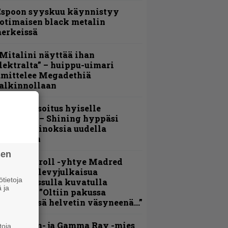
Espoon syyskuu käynnistyy
otimaisen black metalin
erkeissä
Mitalini näyttää ihan
lektralta” – huippu-uimari
amittelee Megadethiä
alkinnollaan
unnianosoitus hyiselle
ohjolalle – Shining hyppäsi
eskelle kinoksia uudella
ideollaan
sen
hrash ’n’ roll -yhtye Madred
yydittää levyjulkaisua
tietoja
eikkareissulla kuvatulla
 ja
ideolla – ”Oltiin pakussa
usihädässä helvetin väsyneenä…”
Helloween- ja Gamma Ray -mies
toja