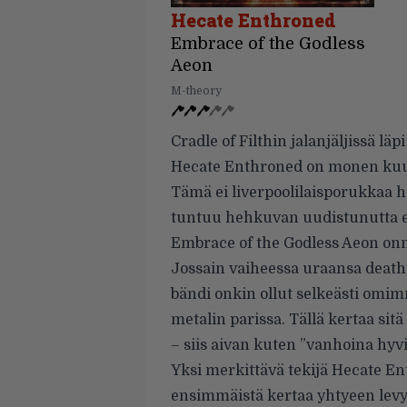
Hecate Enthroned
Embrace of the Godless
Aeon
M-theory
Cradle of Filthin jalanjäljissä l
Hecate Enthroned on monen kuul
Tämä ei liverpoolilaisporukkaa h
tuntuu hehkuvan uudistunutta e
Embrace of the Godless Aeon onn
Jossain vaiheessa uraansa death
bändi onkin ollut selkeästi omim
metalin parissa. Tällä kertaa sit
– siis aivan kuten ”vanhoina hyvi
Yksi merkittävä tekijä Hecate 
ensimmäistä kertaa yhtyeen levy