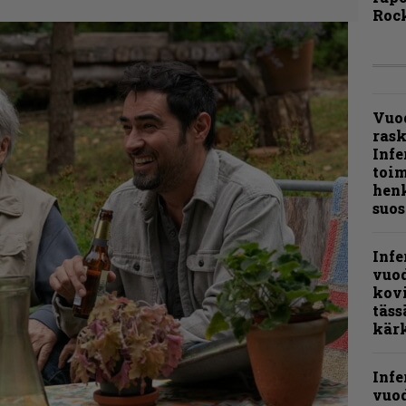
Rock
Vuo
ras
Infe
toi
henk
suos
Infe
vuo
kov
täss
kär
Infe
vuo