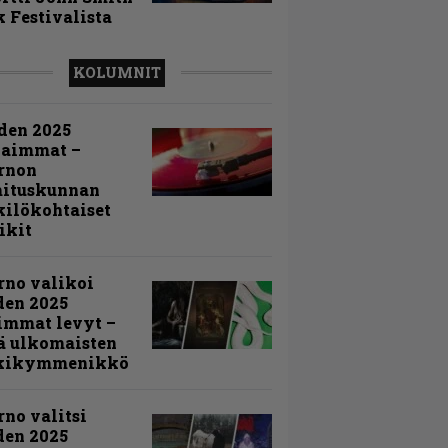
 Festivalista
KOLUMNIT
den 2025
kaimmat –
rnon
mituskunnan
ilökohtaiset
ikit
rno valikoi
den 2025
immat levyt –
ä ulkomaisten
kikymmenikkö
rno valitsi
den 2025