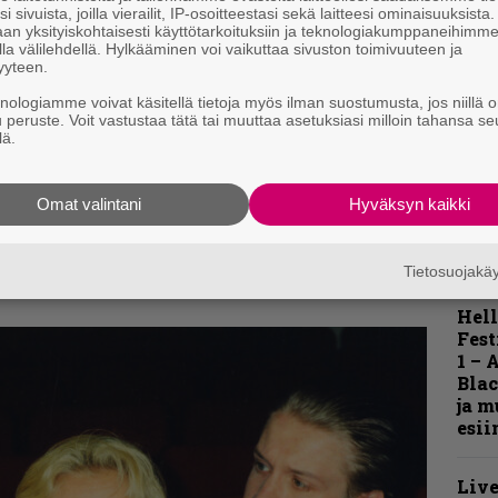
i sivuista, joilla vierailit, IP-osoitteestasi sekä laitteesi ominaisuuksista
K
an yksityiskohtaisesti käyttötarkoituksiin ja teknologiakumppaneihimm
m
la välilehdellä. Hylkääminen voi vaikuttaa sivuston toimivuuteen ja
s
yyteen.
knologiamme voivat käsitellä tietoja myös ilman suostumusta, jos niillä o
A
u peruste. Voit vastustaa tätä tai muuttaa asetuksiasi milloin tahansa se
k
lä.
v
 profiiliaan huomattavasti, parin edellisen
Omat valintani
Hyväksyn kaikki
asta nousu oikeuttaa ”vain” kolmen kirveen
Tietosuojak
Hell
Fest
1 – 
Blac
ja m
esii
Live