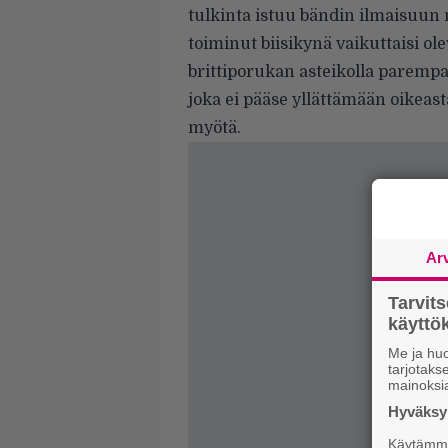
tulkinta istuu bändin ilmaisuun 
toiminut biisikynä vaikuttaisi ole
brittiporukan asteikolla paremp
joka ei pääse yllättämään oikeas
myötä.
Ar
Tarvit
käytt
Me ja huo
tarjotak
mainoksi
Hyväksym
Käytämme 