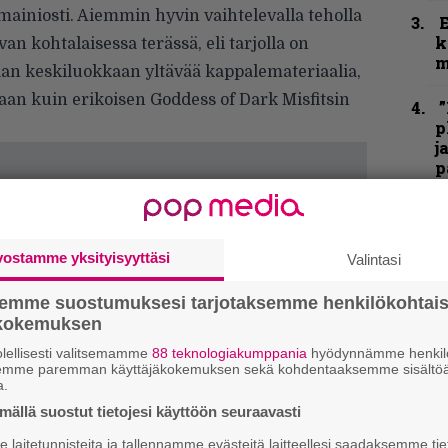
mainiosti. Aiemmin hyvin vaihtelevalla teholla
k
van kohtalaisessa terässä, eli tarjolla on
m
aan keskiluokkaan yltävää kappalemateriaalia,
taan kuin erikoisen Goddess of Dark Misfitsin
”
p
j
p
K
P
k
vostamme yksityisyyttäsi
Valintasi
v
semme suostumuksesi tarjotaksemme henkilökohtai
T
ökokemuksen
r
lellisesti valitsemamme
88 teknologiakumppania
hyödynnämme henkilö
k
semme paremman käyttäjäkokemuksen sekä kohdentaaksemme sisältöä
v
a.
k
ällä suostut tietojesi käyttöön seuraavasti
laitetunnisteita ja tallennamme evästeitä laitteellesi saadaksemme tie