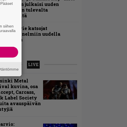
. Pääset
ai Hansen julkaisi uuden
e
aistiaisen tulevalta
oololevyltä
n siihen
nthrax vie katsojat
uraavalla
eikkatunnelmiin uudella
ideollaan
LIVE
äytäntömme
sinki Metal
ival kuvina, osa
Accept, Carcass,
k Label Society
uita avauspäivän
ntyjiä
arvio: