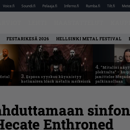
Voice.fi
Soundi.fi
Pelaaja.fi
Inferno.fi
Rumba.fi
Tilt.fi
Metel
ARVIOT
LEHTI
HAASTATTELUT
KAUP
FESTARIKESÄ 2026
HELLSINKI METAL FESTIVAL
4.
”Mitalini näyt
plektralta” – hui
3.
Metal
Espoon syyskuu käynnistyy
jamittelee Megad
kotimaisen black metalin merkeissä
palkinnollaan
ahduttamaan sinfon
Hecate Enthroned