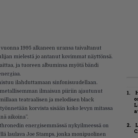
äpi vuonna 1995 alkaneen uransa taivaltanut
ijan mielestä jo antanut kovimmat näyttönsä.
aittaa, ja tuoreen albuminsa myötä bändi
nergiaa.
istuu ilahduttamaan sinfonisuudellaan.
metallisemman ilmaisun piiriin ajautunut
H
o
millaan teatraalisen ja melodisen black
L
ä työnnetään korvista sisään koko levyn mitassa
a
nä aikoina”.
Enthronedin energisemmässä nykyilmeessä on
C
llä laulava Joe Stamps, jonka monipuolinen