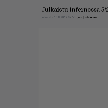
Julkaistu Infernossa 5/
Julkaistu:
10.8.2019 09:55
Joni Juutilainen