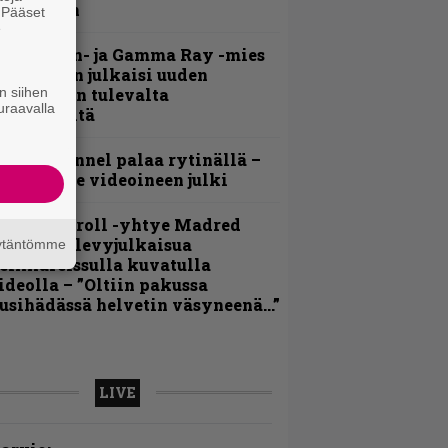
ideollaan
. Pääset
e
Helloween- ja Gamma Ray -mies
ai Hansen julkaisi uuden
n siihen
aistiaisen tulevalta
uraavalla
oololevyltä
lind Channel palaa rytinällä –
uplasingle videoineen julki
hrash ’n’ roll -yhtye Madred
yydittää levyjulkaisua
äytäntömme
eikkareissulla kuvatulla
ideolla – ”Oltiin pakussa
usihädässä helvetin väsyneenä…”
LIVE