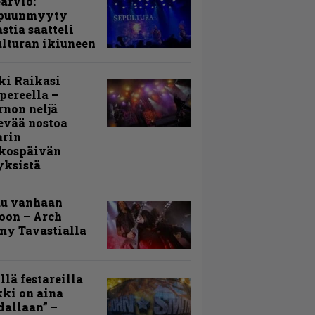
arvio:
puunmyyty
stia saatteli
lturan ikiuneen
ki Raikasi
ereella –
rnon neljä
evää nostoa
arin
kospäivän
yksistä
uu vanhaan
toon – Arch
my Tavastialla
llä festareilla
ki on aina
allaan” –