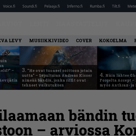
Voice.fi
Soundi.fi
Pelaaja.fi
Inferno.fi
Rumba.fi
Tilt.fi
Metel
ARVIOT
LEHTI
HAASTATTELUT
KAUP
EVA LEVY
MUSIIKKIVIDEO
COVER
KOKOELMA
kuin
un
3.
eld?” –
”He ovat tuoneet soittoon jotain
4.
uutta” – Sepulturan Andreas Kisser
Näin lähtee Gh
hevijätin
nimeää bändin, jonka riffit ovat
Forgelta Accept 
tehneet vaikutuksen
myös Anthrax- ja
iilaamaan bändin t
toon – arviossa K