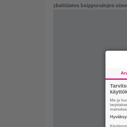
yksittäisten huippuraitojen nim
Ar
Tarvit
käytt
Me ja huo
tarjotak
mainoksi
Hyväksym
Käytämme 