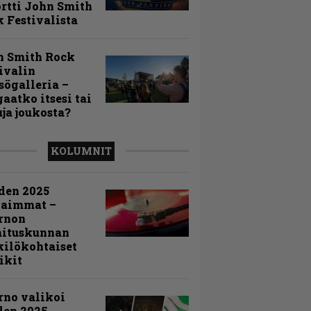
rtti John Smith
 Festivalista
n Smith Rock
ivalin
sögalleria –
aatko itsesi tai
uja joukosta?
KOLUMNIT
den 2025
kaimmat –
rnon
mituskunnan
ilökohtaiset
ikit
rno valikoi
den 2025