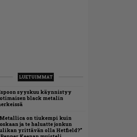
LUETUIMMAT
Espoon syyskuu käynnistyy
otimaisen black metalin
erkeissä
Metallica on tiukempi kuin
oskaan ja te haluatte jonkun
ulikan yrittävän olla Hetfield?”
 Pepper Keenan muisteli