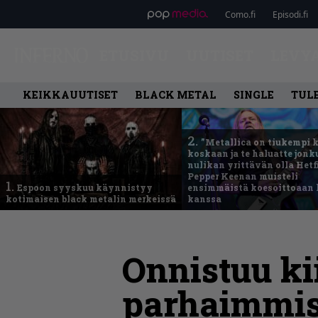
Como.fi
Episodi.fi
ETUSIVU
UUTISET
LEVY
KEIKKAUUTISET
BLACK METAL
SINGLE
TUL
2.
”Metallica on tiukempi 
koskaan ja te haluatte jonk
nulikan yrittävän olla Hetfi
Pepper Keenan muisteli
1.
Espoon syyskuu käynnistyy
ensimmäistä koesoittoaan 
kotimaisen black metalin merkeissä
kanssa
Onnistuu k
parhaimmis