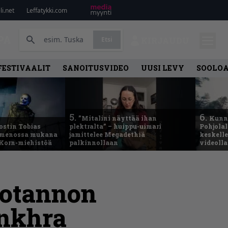
i.net
Leffatykki.com
PA
Etsi
KIRJAUDU
FESTIVAALIT
SANOITUSVIDEO
UUSI LEVY
SOOLO
5.
6.
”Mitalini näyttää ihan
Kunni
ostin Tobias
plektralta” – huippu-uimari
Pohjolal
– menossa mukana
jamittelee Megadethiä
keskelle
 Korn-miehistöä
palkinnollaan
videoll
uotannon
onkhra