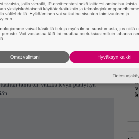
v
i sivuista, joilla vierailit, IP-osoitteestasi sekä laitteesi ominaisuuksista
an yksityiskohtaisesti käyttötarkoituksiin ja teknologiakumppaneihimm
la välilehdellä. Hylkääminen voi vaikuttaa sivuston toimivuuteen ja
kuitenkin moukaroidaan. Kuolometallin
yyteen.
K
i, kun pääosin keskitempoisesti runtattu
knologiamme voivat käsitellä tietoja myös ilman suostumusta, jos niillä o
m
iseen. Satunnaista sooloa tai pientä
u peruste. Voit vastustaa tätä tai muuttaa asetuksiasi milloin tahansa se
s
lä.
ei tarjota. Laulu on kauttaaltaan karkeaa,
B
ella.
t
Omat valintani
Hyväksyn kaikki
selleen täysin perusaineista kasatun tyylin,
i suoranaisesti kopioivan ketään. Mikäli tähän
T
r
Tietosuojak
n juttusi, arvosanaan voi heittää kevyesti
k
täähän tämä on, vaikka levyn päätyttyä
v
ään.
k