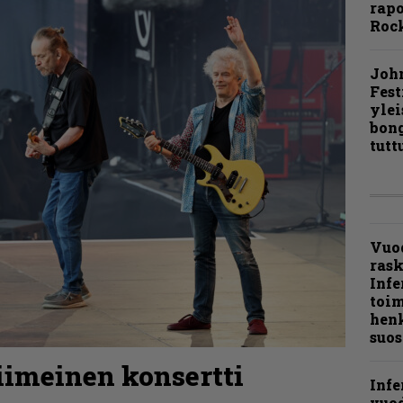
rapo
Rock
Joh
Fest
ylei
bong
tutt
Vuo
ras
Infe
toi
henk
suos
imeinen konsertti
Infe
vuo