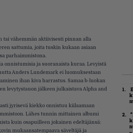
ai vähemmän aktiivisesti pinnan alla
eren sattumia, joita tuskin kukaan
asiaan
nsa parhaimmistona.
a onnistumisia ja suoranaista kuraa. Levyistä
, mutta Anders Lundemark ei luomuksestaan
taminen ihan kiva harrastus. Samaa b-luokan
en levytystauon jälkeen julkaistava Alpha and
k
m
asti jyrisevä kiekko onnistuu kiilaamaan
immistoon. Lähes tunnin mittainen albumi
”
k
ista kuin osapuilleen jokainen edeltäjänsä:
n
kovin mukaansatempaava säveltäjä ja
–