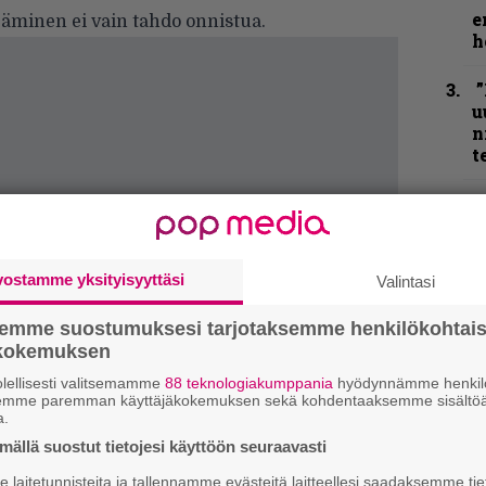
e
eäminen ei vain tahdo onnistua.
h
”
u
n
t
N
F
m
m
vostamme yksityisyyttäsi
Valintasi
”
semme suostumuksesi tarjotaksemme henkilökohtai
p
ökokemuksen
j
p
lellisesti valitsemamme
88 teknologiakumppania
hyödynnämme henkilö
semme paremman käyttäjäkokemuksen sekä kohdentaaksemme sisältöä
a.
K
ällä suostut tietojesi käyttöön seuraavasti
P
k
laitetunnisteita ja tallennamme evästeitä laitteellesi saadaksemme tie