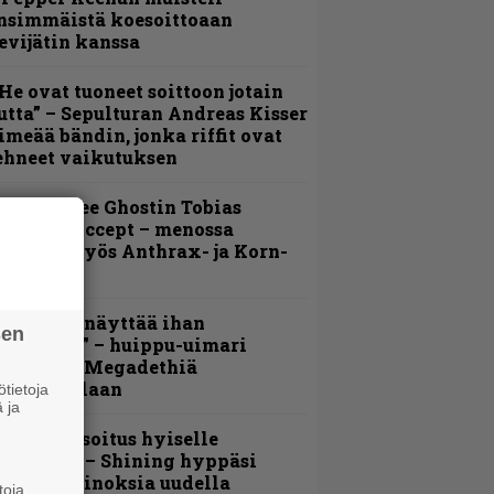
nsimmäistä koesoittoaan
evijätin kanssa
He ovat tuoneet soittoon jotain
utta” – Sepulturan Andreas Kisser
imeää bändin, jonka riffit ovat
ehneet vaikutuksen
äin lähtee Ghostin Tobias
orgelta Accept – menossa
ukana myös Anthrax- ja Korn-
iehistöä
Mitalini näyttää ihan
sen
lektralta” – huippu-uimari
amittelee Megadethiä
alkinnollaan
tietoja
 ja
unnianosoitus hyiselle
ohjolalle – Shining hyppäsi
eskelle kinoksia uudella
toja