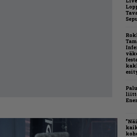
Live
Lop
Tava
Sepu
Rok
Tamp
Infe
väk
fest
kak
esit
Pal
liit
Ene
”Näi
kaik
kohd