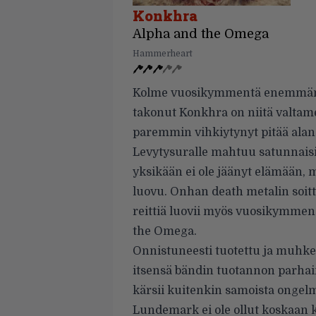
Konkhra
Alpha and the Omega
Hammerheart
Kolme vuosikymmentä enemmän t
takonut Konkhra on niitä valtam
paremmin vihkiytynyt pitää ala
Levytysuralle mahtuu satunnaisi
yksikään ei ole jäänyt elämään
luovu. Onhan death metalin soit
reittiä luovii myös vuosikymmen
the Omega.
Onnistuneesti tuotettu ja muhke
itsensä bändin tuotannon parha
kärsii kuitenkin samoista ongelm
Lundemark ei ole ollut koskaan 