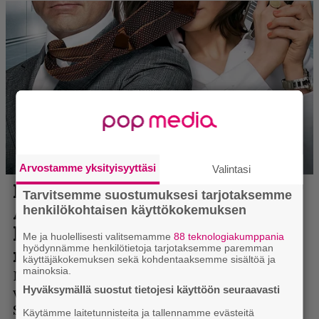
Arvostamme yksityisyyttäsi
Valintasi
Tarvitsemme suostumuksesi tarjotaksemme
henkilökohtaisen käyttökokemuksen
Me ja huolellisesti valitsemamme
88 teknologiakumppania
hyödynnämme henkilötietoja tarjotaksemme paremman
käyttäjäkokemuksen sekä kohdentaaksemme sisältöä ja
mainoksia.
Hyväksymällä suostut tietojesi käyttöön seuraavasti
Käytämme laitetunnisteita ja tallennamme evästeitä