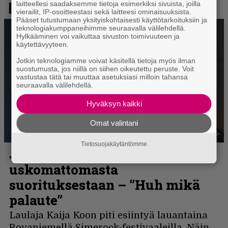
laitteellesi saadaksemme tietoja esimerkiksi sivuista, joilla
vierailit, IP-osoitteestasi sekä laitteesi ominaisuuksista.
Pääset tutustumaan yksityiskohtaisesti käyttötarkoituksiin ja
teknologiakumppaneihimme seuraavalla välilehdellä.
Hylkääminen voi vaikuttaa sivuston toimivuuteen ja
käytettävyyteen.
Jotkin teknologiamme voivat käsitellä tietoja myös ilman
suostumusta, jos niillä on siihen oikeutettu peruste. Voit
vastustaa tätä tai muuttaa asetuksiasi milloin tahansa
seuraavalla välilehdellä.
Hyväksyn kaikki
Omat valintani
Tietosuojakäytäntömme