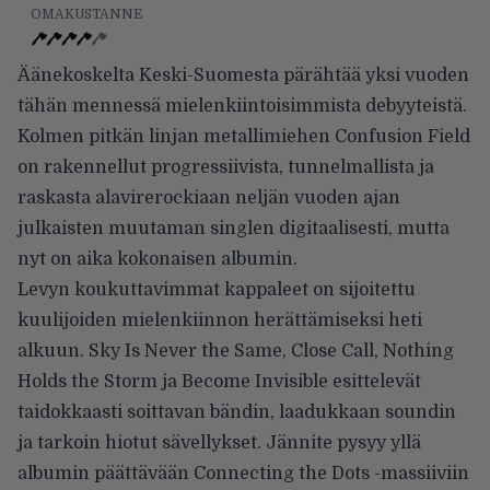
OMAKUSTANNE
Äänekoskelta Keski-Suomesta pärähtää yksi vuoden
tähän mennessä mielenkiintoisimmista debyyteistä.
Kolmen pitkän linjan metallimiehen Confusion Field
on rakennellut progressiivista, tunnelmallista ja
raskasta alavirerockiaan neljän vuoden ajan
julkaisten muutaman singlen digitaalisesti, mutta
nyt on aika kokonaisen albumin.
Levyn koukuttavimmat kappaleet on sijoitettu
kuulijoiden mielenkiinnon herättämiseksi heti
alkuun. Sky Is Never the Same, Close Call, Nothing
Holds the Storm ja Become Invisible esittelevät
taidokkaasti soittavan bändin, laadukkaan soundin
ja tarkoin hiotut sävellykset. Jännite pysyy yllä
albumin päättävään Connecting the Dots -massiiviin