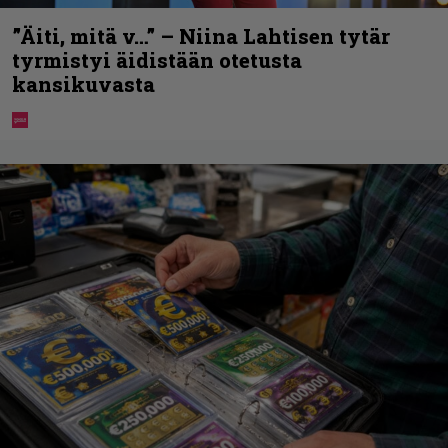
”Äiti, mitä v…” – Niina Lahtisen tytär
tyrmistyi äidistään otetusta
kansikuvasta