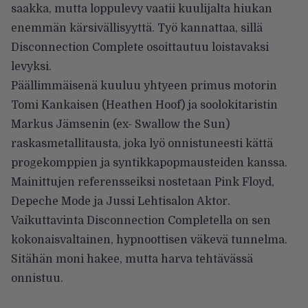
saakka, mutta loppulevy vaatii kuulijalta hiukan
enemmän kärsivällisyyttä. Työ kannattaa, sillä
Disconnection Complete osoittautuu loistavaksi
levyksi.
Päällimmäisenä kuuluu yhtyeen primus motorin
Tomi Kankaisen (Heathen Hoof) ja soolokitaristin
Markus Jämsenin (ex- Swallow the Sun)
raskasmetallitausta, joka lyö onnistuneesti kättä
progekomppien ja syntikkapopmausteiden kanssa.
Mainittujen referensseiksi nostetaan Pink Floyd,
Depeche Mode ja Jussi Lehtisalon Aktor.
Vaikuttavinta Disconnection Completella on sen
kokonaisvaltainen, hypnoottisen väkevä tunnelma.
Sitähän moni hakee, mutta harva tehtävässä
onnistuu.