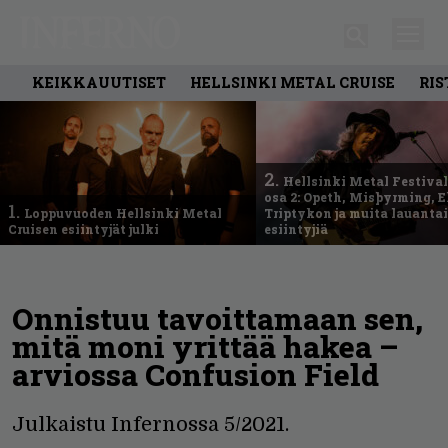
KEIKKAUUTISET
HELLSINKI METAL CRUISE
RIS
2.
Hellsinki Metal Festival
osa 2: Opeth, Misþyrming, E
1.
Loppuvuoden Hellsinki Metal
Triptykon ja muita lauanta
Cruisen esiintyjät julki
esiintyjiä
Onnistuu tavoittamaan sen,
mitä moni yrittää hakea –
arviossa Confusion Field
Julkaistu Infernossa 5/2021.