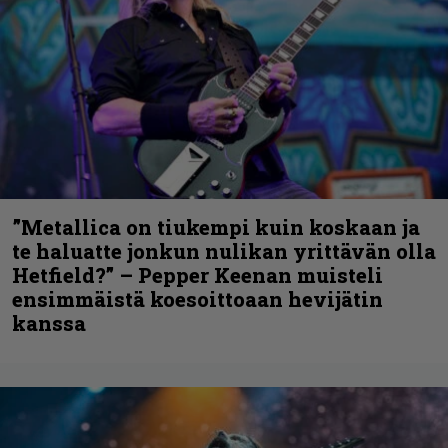
”Metallica on tiukempi kuin koskaan ja
te haluatte jonkun nulikan yrittävän olla
Hetfield?” – Pepper Keenan muisteli
ensimmäistä koesoittoaan hevijätin
kanssa