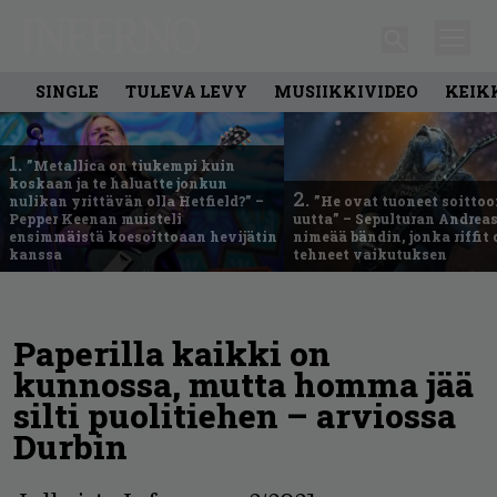
SINGLE
TULEVA LEVY
MUSIIKKIVIDEO
KEIK
1.
”Metallica on tiukempi kuin
koskaan ja te haluatte jonkun
2.
nulikan yrittävän olla Hetfield?” –
”He ovat tuoneet soittoo
Pepper Keenan muisteli
uutta” – Sepulturan Andreas
ensimmäistä koesoittoaan hevijätin
nimeää bändin, jonka riffit
kanssa
tehneet vaikutuksen
Paperilla kaikki on
kunnossa, mutta homma jää
silti puolitiehen – arviossa
Durbin