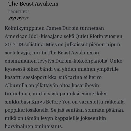
The Beast Awakens
FRONTIERS
Kolmikymppinen James Durbin tunnetaan
American Idol -kisaajana sekä Quiet Riotin vuosien
2017–19 solistina. Mies on julkaissut pienen nipun
soololevyjä, mutta The Beast Awakens on
ensimmäinen levytys Durbin-kokoonpanolla. Onko
kyseessä oikea bändi vai yhden miehen ympärille
kasattu sessioporukka, sitä tarina ei kerro.
Albumilla on yllättävän aitoa kasarihevin
tunnelmaa, mutta vastapainoksi esimerkiksi
sinkkubiisi Kings Before You on varustettu räikeällä
poppikertosäkeellä. Se jää sentään soimaan päähän,
mikä on tämän levyn kappaleille jokseenkin
harvinainen ominaisuus.