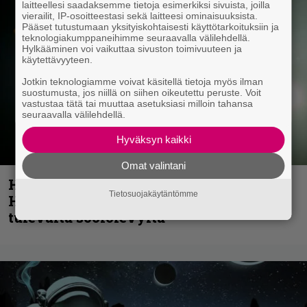
laitteellesi saadaksemme tietoja esimerkiksi sivuista, joilla
vierailit, IP-osoitteestasi sekä laitteesi ominaisuuksista.
Pääset tutustumaan yksityiskohtaisesti käyttötarkoituksiin ja
teknologiakumppaneihimme seuraavalla välilehdellä.
Hylkääminen voi vaikuttaa sivuston toimivuuteen ja
käytettävyyteen.
Jotkin teknologiamme voivat käsitellä tietoja myös ilman
suostumusta, jos niillä on siihen oikeutettu peruste. Voit
vastustaa tätä tai muuttaa asetuksiasi milloin tahansa
seuraavalla välilehdellä.
Hyväksyn kaikki
Omat valintani
Helloween- ja Gamma Ray -mies Kai
Tietosuojakäytäntömme
Hansen julkaisi uuden maistiaisen
tulevalta soololevyltä