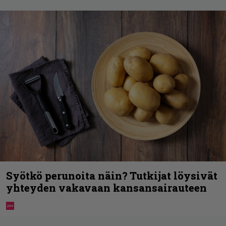
Syötkö perunoita näin? Tutkijat löysivät
yhteyden vakavaan kansansairauteen