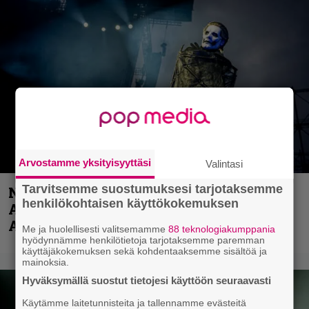
Arvostamme yksityisyyttäsi
Valintasi
Tarvitsemme suostumuksesi tarjotaksemme
Näin lähtee Ghostin Tobias Forgelta
henkilökohtaisen käyttökokemuksen
Accept – menossa mukana myös
Anthrax- ja Korn-miehistöä
Me ja huolellisesti valitsemamme
88 teknologiakumppania
hyödynnämme henkilötietoja tarjotaksemme paremman
käyttäjäkokemuksen sekä kohdentaaksemme sisältöä ja
mainoksia.
Hyväksymällä suostut tietojesi käyttöön seuraavasti
Käytämme laitetunnisteita ja tallennamme evästeitä