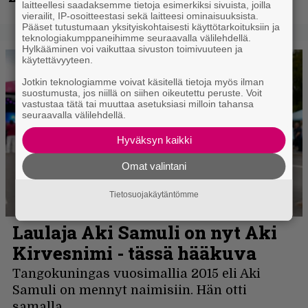
laitteellesi saadaksemme tietoja esimerkiksi sivuista, joilla
vierailit, IP-osoitteestasi sekä laitteesi ominaisuuksista.
Pääset tutustumaan yksityiskohtaisesti käyttötarkoituksiin ja
teknologiakumppaneihimme seuraavalla välilehdellä.
Hylkääminen voi vaikuttaa sivuston toimivuuteen ja
käytettävyyteen.
Jotkin teknologiamme voivat käsitellä tietoja myös ilman
suostumusta, jos niillä on siihen oikeutettu peruste. Voit
vastustaa tätä tai muuttaa asetuksiasi milloin tahansa
seuraavalla välilehdellä.
Hyväksyn kaikki
Omat valintani
Tietosuojakäytäntömme