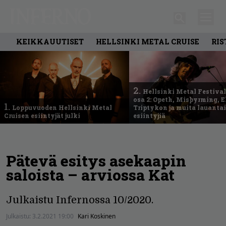
KEIKKAUUTISET
HELLSINKI METAL CRUISE
RIS
2.
Hellsinki Metal Festival
osa 2: Opeth, Misþyrming, E
1.
Loppuvuoden Hellsinki Metal
Triptykon ja muita lauanta
Cruisen esiintyjät julki
esiintyjiä
Pätevä esitys asekaapin
saloista – arviossa Kat
Julkaistu Infernossa 10/2020.
Julkaistu:
3.2.2021 19:00
Kari Koskinen