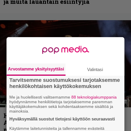
ja muita lauantain esiintyjiä
Arvostamme yksityisyyttäsi
Valintasi
Tarvitsemme suostumuksesi tarjotaksemme
henkilökohtaisen käyttökokemuksen
Me ja huolellisesti valitsemamme
88 teknologiakumppania
hyödynnämme henkilötietoja tarjotaksemme paremman
käyttäjäkokemuksen sekä kohdentaaksemme sisältöä ja
mainoksia.
Hellsinki Metal Festival kuvina, osa 1 –
Hyväksymällä suostut tietojesi käyttöön seuraavasti
Accept, Carcass, Black Label Society ja
muita avauspäivän esiintyjiä
Käytämme laitetunnisteita ja tallennamme evästeitä