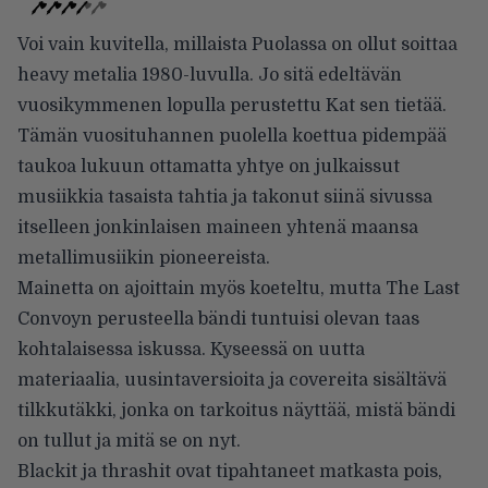
Voi vain kuvitella, millaista Puolassa on ollut soittaa
heavy metalia 1980-luvulla. Jo sitä edeltävän
vuosikymmenen lopulla perustettu Kat sen tietää.
Tämän vuosituhannen puolella koettua pidempää
taukoa lukuun ottamatta yhtye on julkaissut
musiikkia tasaista tahtia ja takonut siinä sivussa
itselleen jonkinlaisen maineen yhtenä maansa
metallimusiikin pioneereista.
Mainetta on ajoittain myös koeteltu, mutta The Last
Convoyn perusteella bändi tuntuisi olevan taas
kohtalaisessa iskussa. Kyseessä on uutta
materiaalia, uusintaversioita ja covereita sisältävä
tilkkutäkki, jonka on tarkoitus näyttää, mistä bändi
on tullut ja mitä se on nyt.
Blackit ja thrashit ovat tipahtaneet matkasta pois,