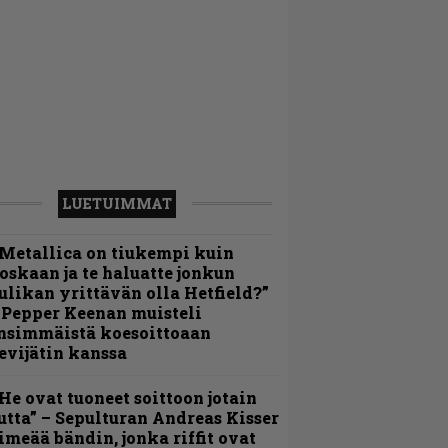
LUETUIMMAT
Metallica on tiukempi kuin
oskaan ja te haluatte jonkun
ulikan yrittävän olla Hetfield?”
 Pepper Keenan muisteli
nsimmäistä koesoittoaan
evijätin kanssa
He ovat tuoneet soittoon jotain
utta” – Sepulturan Andreas Kisser
imeää bändin, jonka riffit ovat