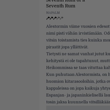
Seventh Rum of a
Seventh Rum
NAPALM
Alestormin viime vuosien edeso
nimi pisti vähän irvistämään. Od
vitsin toistamista ties kuinka mo
piraatit jopa yllättivät.
Tietysti ne samat vanhat jutut ku
kehitystä ei ole tapahtunut, mutt
Heikommissa se taas vituttaa k
Kun puhutaan Alestormista, on h
huomion kitarasooloihin, jotka o
kappaleissa on jopa kaikuja yhtye
Espanjan- ja japaninkielisellä la
tosin jaksa kuunnella vitsilläkää