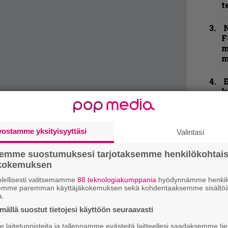
t
N
F
m
m
k
m
B
vostamme yksityisyyttäsi
Valintasi
t
semme suostumuksesi tarjotaksemme henkilökohtai
Y
ökokemuksen
–
l
lellisesti valitsemamme
88 teknologiakumppania
hyödynnämme henkilö
semme paremman käyttäjäkokemuksen sekä kohdentaaksemme sisältöä
a.
ällä suostut tietojesi käyttöön seuraavasti
t
m
laitetunnisteita ja tallennamme evästeitä laitteellesi saadaksemme tie
tu ihan urakalla, ja kovimmat bängerit ovat