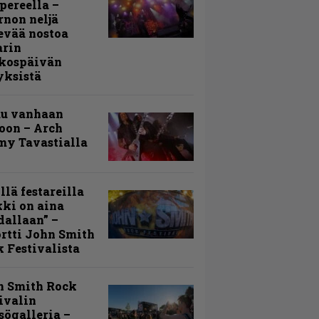
ereella –
rnon neljä
evää nostoa
arin
kospäivän
yksistä
uu vanhaan
toon – Arch
my Tavastialla
llä festareilla
ki on aina
allaan” –
rtti John Smith
 Festivalista
n Smith Rock
ivalin
sögalleria –