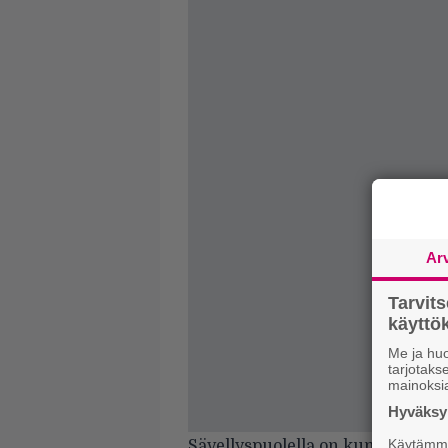
Ar
Tarvit
käytt
Me ja huo
tarjotak
mainoksi
Hyväksym
Käytämme 
Sävellyspuolella on kunnostaudut