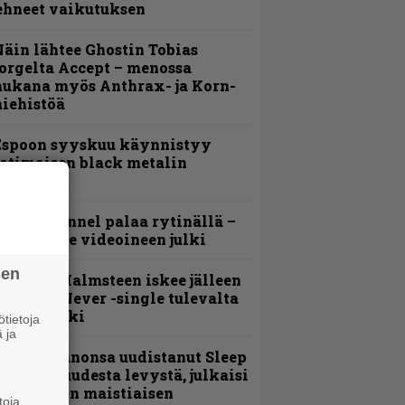
ehneet vaikutuksen
äin lähtee Ghostin Tobias
orgelta Accept – menossa
ukana myös Anthrax- ja Korn-
iehistöä
Espoon syyskuu käynnistyy
otimaisen black metalin
erkeissä
lind Channel palaa rytinällä –
uplasingle videoineen julki
sen
ngwie Malmsteen iskee jälleen
 Now or Never -single tulevalta
evyltä julki
tietoja
 ja
Kokoonpanonsa uudistanut Sleep
iedottaa uudesta levystä, julkaisi
yös uuden maistiaisen
toja