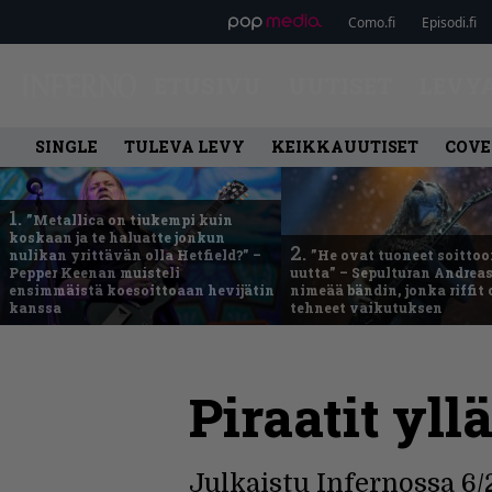
Como.fi
Episodi.fi
ETUSIVU
UUTISET
LEVY
SINGLE
TULEVA LEVY
KEIKKAUUTISET
COVE
1.
”Metallica on tiukempi kuin
koskaan ja te haluatte jonkun
2.
nulikan yrittävän olla Hetfield?” –
”He ovat tuoneet soittoo
Pepper Keenan muisteli
uutta” – Sepulturan Andreas
ensimmäistä koesoittoaan hevijätin
nimeää bändin, jonka riffit
kanssa
tehneet vaikutuksen
Piraatit yll
Julkaistu Infernossa 6/