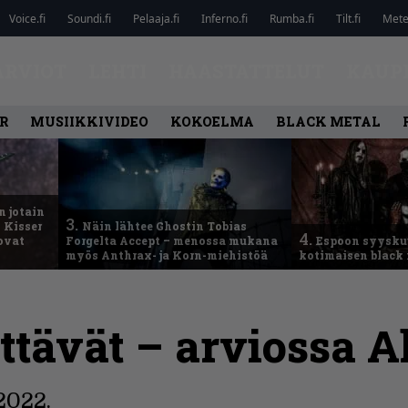
Voice.fi
Soundi.fi
Pelaaja.fi
Inferno.fi
Rumba.fi
Tilt.fi
Metel
ARVIOT
LEHTI
HAASTATTELUT
KAUP
R
MUSIIKKIVIDEO
KOKOELMA
BLACK METAL
n jotain
3.
 Kisser
Näin lähtee Ghostin Tobias
4.
 ovat
Forgelta Accept – menossa mukana
Espoon syysku
myös Anthrax- ja Korn-miehistöä
kotimaisen black 
ättävät – arviossa 
2022.