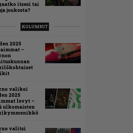
aatko itsesi tai
uja joukosta?
KOLUMNIT
den 2025
kaimmat –
rnon
mituskunnan
ilökohtaiset
ikit
rno valikoi
den 2025
immat levyt –
ä ulkomaisten
kikymmenikkö
rno valitsi