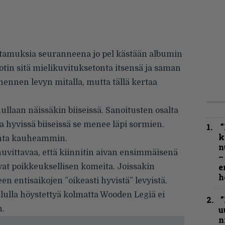
ttamuksia seuranneena jo pel kästään albumin
otin sitä mielikuvituksetonta itsensä ja saman
nennen levyn mitalla, mutta tällä kertaa
ullaan näissäkin biiseissä. Sanoitusten osalta
a hyvissä biiseissä se menee läpi sormien.
”
k
ahta kauheammin.
n
uvittavaa, että kiinnitin aivan ensimmäisenä
–
e
vat poikkeuksellisen komeita. Joissakin
h
en entisaikojen ”oikeasti hyvistä” levyistä.
ululla höystettyä kolmatta Wooden Legiä ei
”
n.
u
n