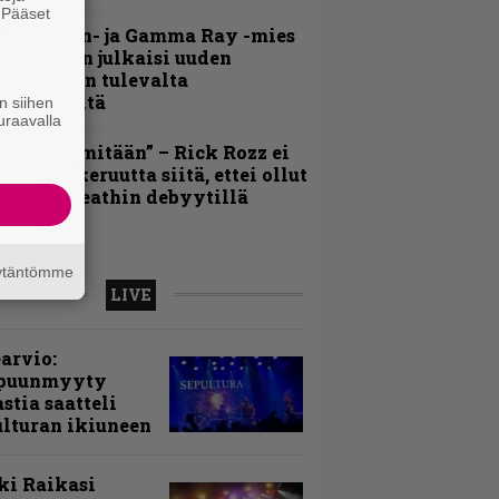
. Pääset
e
Helloween- ja Gamma Ray -mies
ai Hansen julkaisi uuden
aistiaisen tulevalta
oololevyltä
n siihen
uraavalla
En kadu mitään” – Rick Rozz ei
unne katkeruutta siitä, ettei ollut
ukana Deathin debyytillä
äytäntömme
LIVE
arvio:
puunmyyty
stia saatteli
lturan ikiuneen
ki Raikasi