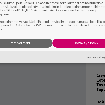
i sivuista, joilla vierailit, IP-osoitteestasi sekä laitteesi ominaisuuksista
isia. Cannonball ja täysin överiksi vedetty
an yksityiskohtaisesti käyttötarkoituksiin ja teknologiakumppaneihimm
la välilehdellä. Hylkääminen voi vaikuttaa sivuston toimivuuteen ja
K
nellessa ei voi kuin myöntää itselleen, että
yyteen.
m
s
knologiamme voivat käsitellä tietoja myös ilman suostumusta, jos niillä o
u peruste. Voit vastustaa tätä tai muuttaa asetuksiasi milloin tahansa se
iminen ralli, sillä jonkunhan se oli pakko
lä.
”
t
m
Omat valintani
Hyväksyn kaikki
Tietosuojak
Live
Lop
Tava
Sepu
Rok