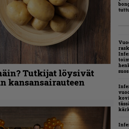
bong
tutt
Vuo
ras
Infe
toi
henk
äin? Tutkijat löysivät
suos
n kansansairauteen
Infe
vuo
kov
täss
kär
Infe