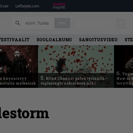
i.net
Leffatykki.com
PA
Etsi
KIRJAUDU
FESTIVAALIT
SOOLOALBUMI
SANOITUSVIDEO
ST
6.
Yngwi
5.
u käynnistyy
Blind Channel palaa rytinällä –
Now or N
metalin merkeissä
tuplasingle videoineen julki
levyltä 
Alestorm