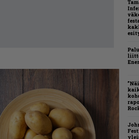
Tamp
Infe
väk
fest
kak
esit
Pal
liit
Ene
”Näi
kaik
kohd
rapo
Rock
Joh
Fest
ylei