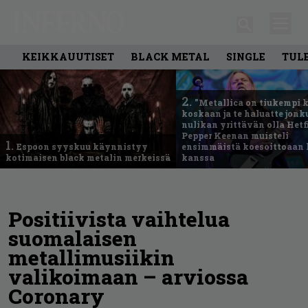
KEIKKAUUTISET
BLACK METAL
SINGLE
TUL
2.
”Metallica on tiukempi 
koskaan ja te haluatte jonk
nulikan yrittävän olla Hetfi
Pepper Keenan muisteli
1.
Espoon syyskuu käynnistyy
ensimmäistä koesoittoaan 
kotimaisen black metalin merkeissä
kanssa
Positiivista vaihtelua
suomalaisen
metallimusiikin
valikoimaan – arviossa
Coronary