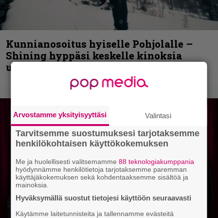
Kunnianosoitus hyiselle Pohjolalle –
Shining hyppäsi keskelle kinoksia
uudella videollaan
Arvostamme yksityisyyttäsi
Valintasi
Tarvitsemme suostumuksesi tarjotaksemme
henkilökohtaisen käyttökokemuksen
Me ja huolellisesti valitsemamme
88 teknologiakumppania
hyödynnämme henkilötietoja tarjotaksemme paremman
käyttäjäkokemuksen sekä kohdentaaksemme sisältöä ja
mainoksia.
Hyväksymällä suostut tietojesi käyttöön seuraavasti
Käytämme laitetunnisteita ja tallennamme evästeitä