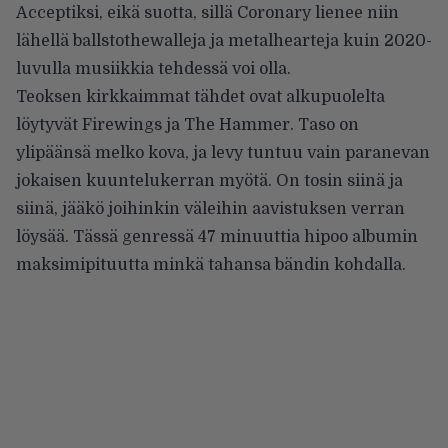
Acceptiksi, eikä suotta, sillä Coronary lienee niin
lähellä ballstothewalleja ja metalhearteja kuin 2020-
luvulla musiikkia tehdessä voi olla.
Teoksen kirkkaimmat tähdet ovat alkupuolelta
löytyvät Firewings ja The Hammer. Taso on
ylipäänsä melko kova, ja levy tuntuu vain paranevan
jokaisen kuuntelukerran myötä. On tosin siinä ja
siinä, jääkö joihinkin väleihin aavistuksen verran
löysää. Tässä genressä 47 minuuttia hipoo albumin
maksimipituutta minkä tahansa bändin kohdalla.