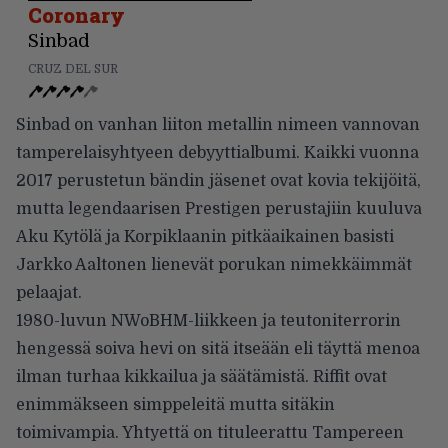
Coronary
Sinbad
CRUZ DEL SUR
Sinbad on vanhan liiton metallin nimeen vannovan
tamperelaisyhtyeen debyyttialbumi. Kaikki vuonna
2017 perustetun bändin jäsenet ovat kovia tekijöitä,
mutta legendaarisen Prestigen perustajiin kuuluva
Aku Kytölä ja Korpiklaanin pitkäaikainen basisti
Jarkko Aaltonen lienevät porukan nimekkäimmät
pelaajat.
1980-luvun NWoBHM-liikkeen ja teutoniterrorin
hengessä soiva hevi on sitä itseään eli täyttä menoa
ilman turhaa kikkailua ja säätämistä. Riffit ovat
enimmäkseen simppeleitä mutta sitäkin
toimivampia. Yhtyettä on tituleerattu Tampereen