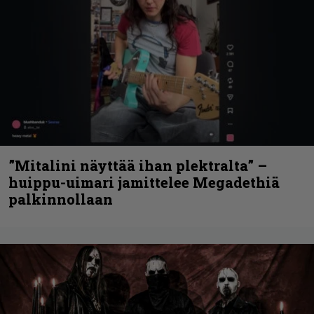
”Mitalini näyttää ihan plektralta” –
huippu-uimari jamittelee Megadethiä
palkinnollaan