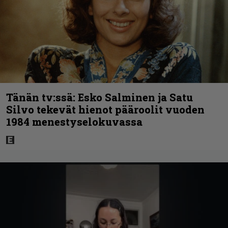
Tänän tv:ssä: Esko Salminen ja Satu
Silvo tekevät hienot pääroolit vuoden
1984 menestyselokuvassa