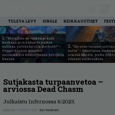
TULEVA LEVY
SINGLE
KEIKKAUUTISET
FEST
1.
”Metallica on tiukempi kuin
koskaan ja te haluatte jonkun
2.
nulikan yrittävän olla Hetfield?” –
”He ovat tuoneet soittoo
Pepper Keenan muisteli
uutta” – Sepulturan Andreas
ensimmäistä koesoittoaan hevijätin
nimeää bändin, jonka riffit
kanssa
tehneet vaikutuksen
Sutjakasta turpaanvetoa –
arviossa Dead Chasm
Julkaistu Infernossa 6/2023.
Julkaistu:
1.9.2023 13:47
Kari Koskinen