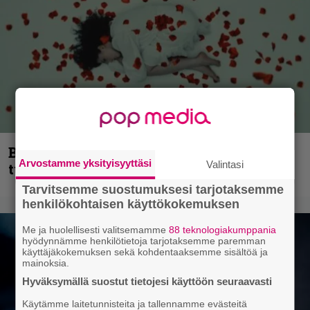
Blind Channel palaa rytinällä –
Arvostamme yksityisyyttäsi
Valintasi
tuplasingle videoineen julki
Tarvitsemme suostumuksesi tarjotaksemme
henkilökohtaisen käyttökokemuksen
Me ja huolellisesti valitsemamme
88 teknologiakumppania
hyödynnämme henkilötietoja tarjotaksemme paremman
käyttäjäkokemuksen sekä kohdentaaksemme sisältöä ja
mainoksia.
Hyväksymällä suostut tietojesi käyttöön seuraavasti
Käytämme laitetunnisteita ja tallennamme evästeitä