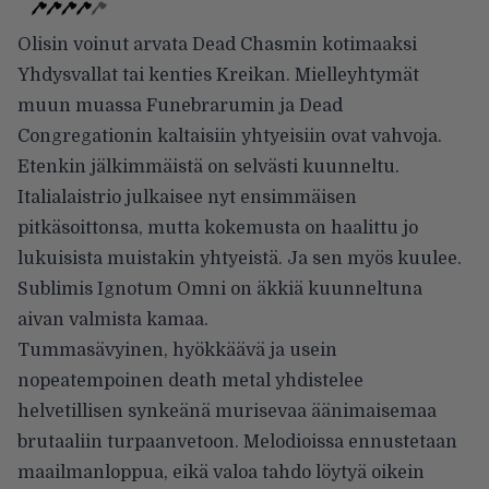
Olisin voinut arvata Dead Chasmin kotimaaksi
Yhdysvallat tai kenties Kreikan. Mielleyhtymät
muun muassa Funebrarumin ja Dead
Congregationin kaltaisiin yhtyeisiin ovat vahvoja.
Etenkin jälkimmäistä on selvästi kuunneltu.
Italialaistrio julkaisee nyt ensimmäisen
pitkäsoittonsa, mutta kokemusta on haalittu jo
lukuisista muistakin yhtyeistä. Ja sen myös kuulee.
Sublimis Ignotum Omni on äkkiä kuunneltuna
aivan valmista kamaa.
Tummasävyinen, hyökkäävä ja usein
nopeatempoinen death metal yhdistelee
helvetillisen synkeänä murisevaa äänimaisemaa
brutaaliin turpaanvetoon. Melodioissa ennustetaan
maailmanloppua, eikä valoa tahdo löytyä oikein