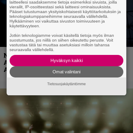
laitteellesi saadaksemme tietoja esimerkiksi sivuista, joilla
vierailit, IP-osoitteestasi sekä laitteesi ominaisuuksista.
Pääset tutustumaan yksityiskohtaisesti käyttötarkoituksiin ja
teknologiakumppaneihimme seuraavalla välilehdellä.
Hylkääminen voi vaikuttaa sivuston toimivuuteen ja
käytettävyyteen.
Jotkin teknologiamme voivat käsitellä tietoja myös ilman
suostumusta, jos niillä on siihen oikeutettu peruste. Voit
vastustaa tätä tai muuttaa asetuksiasi milloin tahansa
seuraavalla välilehdellä.
Näin lähtee Ghostin Tobias Forgelta
Hyväksyn kaikki
Accept – menossa mukana myös
Anthrax- ja Korn-miehistöä
Omat valintani
Tietosuojakäytäntömme