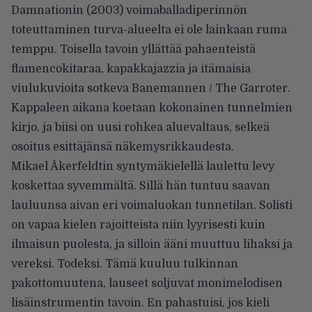
Damnationin (2003) voimaballadiperinnön
toteuttaminen turva-alueelta ei ole lainkaan ruma
temppu. Toisella tavoin yllättää pahaenteistä
flamencokitaraa, kapakkajazzia ja itämaisia
viulukuvioita sotkeva Banemannen / The Garroter.
Kappaleen aikana koetaan kokonainen tunnelmien
kirjo, ja biisi on uusi rohkea aluevaltaus, selkeä
osoitus esittäjänsä näkemysrikkaudesta.
Mikael Åkerfeldtin syntymäkielellä laulettu levy
koskettaa syvemmältä. Sillä hän tuntuu saavan
lauluunsa aivan eri voimaluokan tunnetilan. Solisti
on vapaa kielen rajoitteista niin lyyrisesti kuin
ilmaisun puolesta, ja silloin ääni muuttuu lihaksi ja
vereksi. Todeksi. Tämä kuuluu tulkinnan
pakottomuutena, lauseet soljuvat monimelodisen
lisäinstrumentin tavoin. En pahastuisi, jos kieli