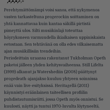
Perehtymättömämpi voisi sanoa, että nykymenoa
vasten tarkasteltuna progerockin soittaminen on
yhtä kannattavaa kuin kantaa säkillä pirtistä
pimeyttä ulos. Silti musiikinlaji toteuttaa
höyrykoneen varmuudella ikiaikaisen uppiniskaista
eetostaan. Sen tehtävänä on olla edes vilkaisematta
ajan musiikillisiin trendeihin.
Periodeittain uraansa rakentanut Tukholman Opeth
paketoi jälleen yhden kehitysvaiheensa. Still Lifelta
(1999) alkanut ja Watershediin (2008) päättynyt
progedeath-ajanjakso kuuluu yhtyeen soinnissa
enää vain live-esityksissä. Heritagellä (2011)
käynnistyi eräänlainen taiteellisen profiilin
puhdistautumisriitti, jossa Opeth myös onnistui. Se
kuulosti, näytti ja tuntui 1970-luvulta löytyneeltä,