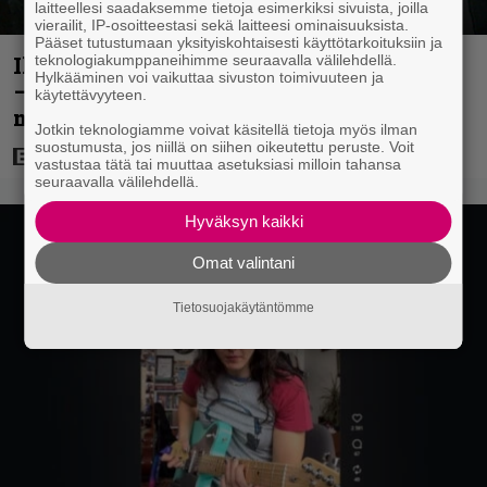
laitteellesi saadaksemme tietoja esimerkiksi sivuista, joilla
vierailit, IP-osoitteestasi sekä laitteesi ominaisuuksista.
Pääset tutustumaan yksityiskohtaisesti käyttötarkoituksiin ja
teknologiakumppaneihimme seuraavalla välilehdellä.
Illalla tv:ssä: Uuno-faneille katsottavaa
Hylkääminen voi vaikuttaa sivuston toimivuuteen ja
– Spede otti taas ohjat, mutta huonolla
käytettävyyteen.
menestyksellä
Jotkin teknologiamme voivat käsitellä tietoja myös ilman
suostumusta, jos niillä on siihen oikeutettu peruste. Voit
vastustaa tätä tai muuttaa asetuksiasi milloin tahansa
seuraavalla välilehdellä.
Hyväksyn kaikki
Omat valintani
Tietosuojakäytäntömme