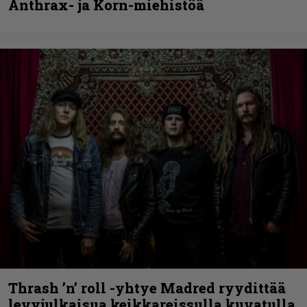
Anthrax- ja Korn-miehistöä
Thrash ’n’ roll -yhtye Madred ryydittää
levyjulkaisua keikkareissulla kuvatulla