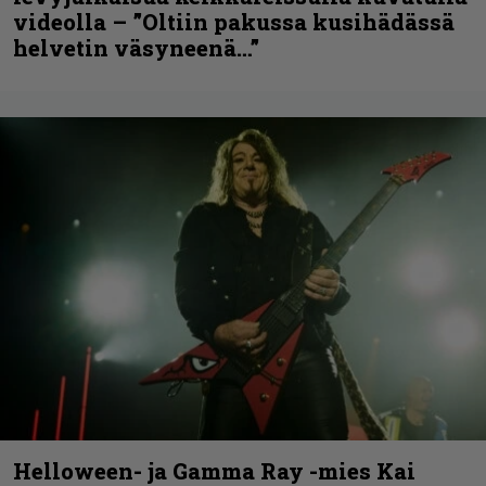
videolla – ”Oltiin pakussa kusihädässä
helvetin väsyneenä…”
Helloween- ja Gamma Ray -mies Kai