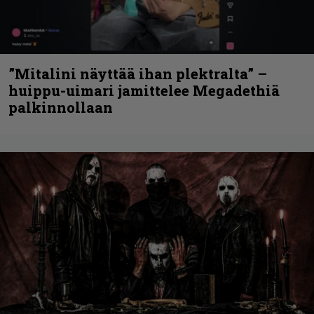
”Mitalini näyttää ihan plektralta” –
huippu-uimari jamittelee Megadethiä
palkinnollaan