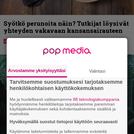
Syötkö perunoita näin? Tutkijat löysivät
yhteyden vakavaan kansansairauteen
Arvostamme yksityisyyttäsi
Valintasi
Tarvitsemme suostumuksesi tarjotaksemme
henkilökohtaisen käyttökokemuksen
Me ja huolellisesti valitsemamme
88 teknologiakumppania
hyödynnämme henkilötietoja tarjotaksemme paremman
käyttäjäkokemuksen sekä kohdentaaksemme sisältöä ja
mainoksia.
Hyväksymällä suostut tietojesi käyttöön seuraavasti
Käytämme laitetunnisteita ja tallennamme evästeitä