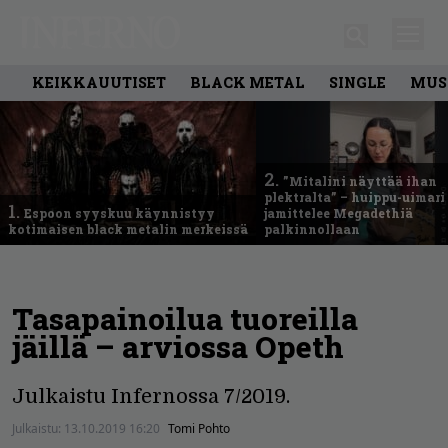
KEIKKAUUTISET
BLACK METAL
SINGLE
MUS
2.
”Mitalini näyttää ihan
plektralta” – huippu-uimari
1.
Espoon syyskuu käynnistyy
jamittelee Megadethiä
kotimaisen black metalin merkeissä
palkinnollaan
Tasapainoilua tuoreilla
jäillä – arviossa Opeth
Julkaistu Infernossa 7/2019.
Julkaistu:
13.10.2019 16:20
Tomi Pohto