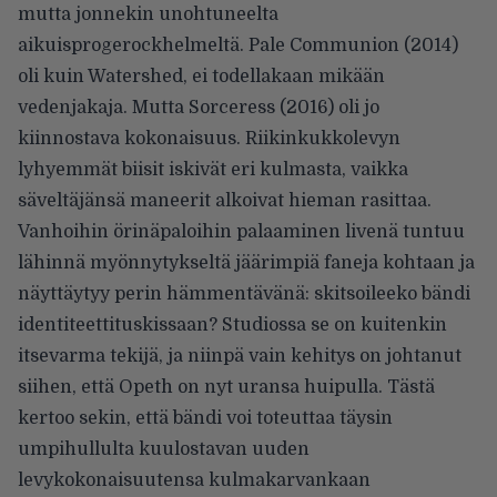
mutta jonnekin unohtuneelta
aikuisprogerockhelmeltä. Pale Communion (2014)
oli kuin Watershed, ei todellakaan mikään
vedenjakaja. Mutta Sorceress (2016) oli jo
kiinnostava kokonaisuus. Riikinkukkolevyn
lyhyemmät biisit iskivät eri kulmasta, vaikka
säveltäjänsä maneerit alkoivat hieman rasittaa.
Vanhoihin örinäpaloihin palaaminen livenä tuntuu
lähinnä myönnytykseltä jäärimpiä faneja kohtaan ja
näyttäytyy perin hämmentävänä: skitsoileeko bändi
identiteettituskissaan? Studiossa se on kuitenkin
itsevarma tekijä, ja niinpä vain kehitys on johtanut
siihen, että Opeth on nyt uransa huipulla. Tästä
kertoo sekin, että bändi voi toteuttaa täysin
umpihullulta kuulostavan uuden
levykokonaisuutensa kulmakarvankaan