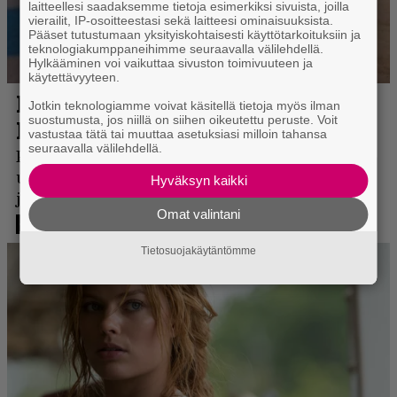
laitteellesi saadaksemme tietoja esimerkiksi sivuista, joilla
vierailit, IP-osoitteestasi sekä laitteesi ominaisuuksista.
Pääset tutustumaan yksityiskohtaisesti käyttötarkoituksiin ja
teknologiakumppaneihimme seuraavalla välilehdellä.
Hylkääminen voi vaikuttaa sivuston toimivuuteen ja
käytettävyyteen.
Jotkin teknologiamme voivat käsitellä tietoja myös ilman
suostumusta, jos niillä on siihen oikeutettu peruste. Voit
vastustaa tätä tai muuttaa asetuksiasi milloin tahansa
seuraavalla välilehdellä.
Hyväksyn kaikki
Omat valintani
Tietosuojakäytäntömme