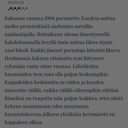
NAPALM
Saksassa vuonna 1994 perustettu Xandria soittaa
melko perinteikästä sinfonista metallia
naislaulajalla. Helmikuun alussa ilmestyneellä
kahdeksannella levyllä tosin soittaa lähes täysin
uusi bändi. Kaikki jäsenet perustaja-kitaristi Marco
Heubaumia lukuun ottamatta ovat liittyneet
ryhmään vasta viime vuonna. Lähtökohta
huomioiden teos voisi olla paljon heikompikin.
Kappaleiden keskimitta on viiden ja kuuden
minuutin välillä, vaikka välillä vähempikin riittäisi.
Biiseihin on tuupattu niin paljon kaikkea, ettei niistä
kykene muistamaan edes muutaman
kuuntelukerran jälkeen yhtäkään kertosäettä tai
kappaleen alkua.