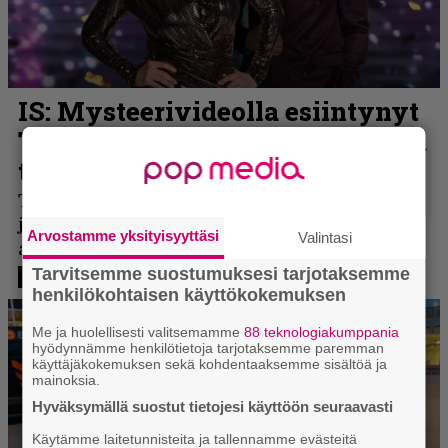
Arvostamme yksityisyyttäsi
Valintasi
Tarvitsemme suostumuksesi tarjotaksemme
henkilökohtaisen käyttökokemuksen
Me ja huolellisesti valitsemamme
88 teknologiakumppania
hyödynnämme henkilötietoja tarjotaksemme paremman
käyttäjäkokemuksen sekä kohdentaaksemme sisältöä ja
mainoksia.
Hyväksymällä suostut tietojesi käyttöön seuraavasti
Käytämme laitetunnisteita ja tallennamme evästeitä