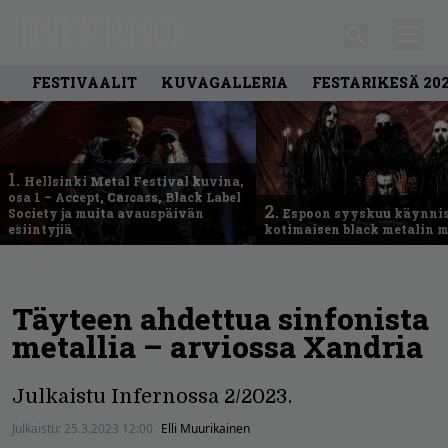
FESTIVAALIT
KUVAGALLERIA
FESTARIKESÄ 20
1.
Hellsinki Metal Festival kuvina,
osa 1 – Accept, Carcass, Black Label
2.
Society ja muita avauspäivän
Espoon syyskuu käynni
esiintyjiä
kotimaisen black metalin m
Täyteen ahdettua sinfonista
metallia – arviossa Xandria
Julkaistu Infernossa 2/2023.
Julkaistu:
25.3.2023 12:00
Elli Muurikainen