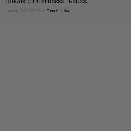
Julkaistu Infernossa 11/2022.
Julkaistu:
19.2.2023 13:44
Tami Hintikka