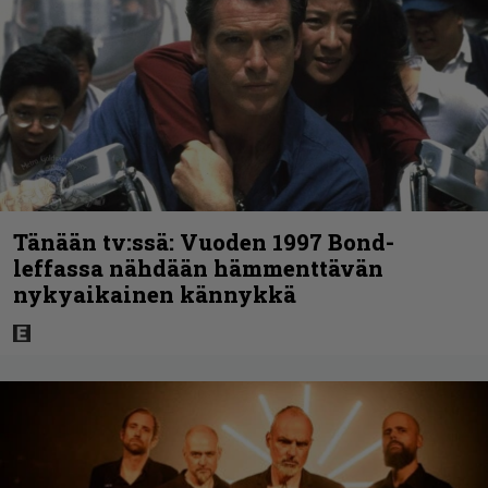
Tänään tv:ssä: Vuoden 1997 Bond-
leffassa nähdään hämmenttävän
nykyaikainen kännykkä