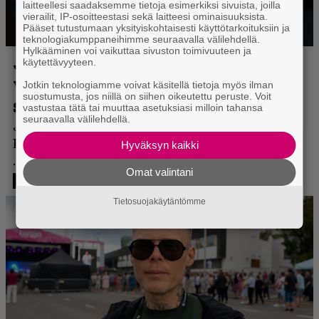
laitteellesi saadaksemme tietoja esimerkiksi sivuista, joilla
vierailit, IP-osoitteestasi sekä laitteesi ominaisuuksista.
Pääset tutustumaan yksityiskohtaisesti käyttötarkoituksiin ja
teknologiakumppaneihimme seuraavalla välilehdellä.
Hylkääminen voi vaikuttaa sivuston toimivuuteen ja
käytettävyyteen.
Jotkin teknologiamme voivat käsitellä tietoja myös ilman
suostumusta, jos niillä on siihen oikeutettu peruste. Voit
vastustaa tätä tai muuttaa asetuksiasi milloin tahansa
seuraavalla välilehdellä.
Hyväksyn kaikki
Omat valintani
Tietosuojakäytäntömme