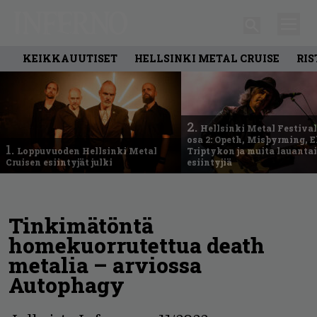
KEIKKAUUTISET
HELLSINKI METAL CRUISE
RIS
2.
Hellsinki Metal Festival
osa 2: Opeth, Misþyrming, E
1.
Loppuvuoden Hellsinki Metal
Triptykon ja muita lauanta
Cruisen esiintyjät julki
esiintyjiä
Tinkimätöntä
homekuorrutettua death
metalia – arviossa
Autophagy