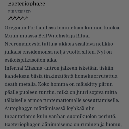
Bacteriophage
PULVERISED
Oregonin Portlandissa tomutetaan kunnon kuoloa.
Muun muassa Bell Witchistä ja Ritual
Necromancysta tuttuja ukkoja sisältävä nelikko
julkaisi ensidemonsa neljä vuotta sitten. Nyt on
esikoispitkäsoiton aika.
Infernal Miasma -intron jälkeen isketään tiskiin
kahdeksan biisiä tinkimätöntä homekuorrutettua
death metalia. Koko homma on mäiskitty piirun
päälle puoleen tuntiin, mikä on juuri sopiva mitta
tällaiselle armoa tuntemattomalle soseuttamiselle.
Autophagyn mättämisessä löyhkää niin
Incantationin kuin vanhan suomikuolon perintö.
Bacteriophagen äänimaisema on rupinen ja luomu,