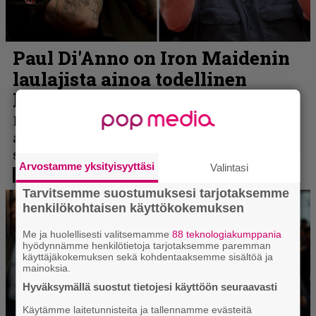
Arvostamme yksityisyyttäsi
Valintasi
Tarvitsemme suostumuksesi tarjotaksemme
henkilökohtaisen käyttökokemuksen
Me ja huolellisesti valitsemamme
88 teknologiakumppania
hyödynnämme henkilötietoja tarjotaksemme paremman
käyttäjäkokemuksen sekä kohdentaaksemme sisältöä ja
mainoksia.
Hyväksymällä suostut tietojesi käyttöön seuraavasti
Käytämme laitetunnisteita ja tallennamme evästeitä