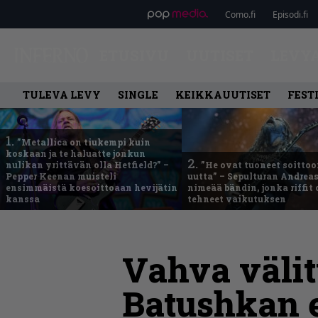
Como.fi
Episodi.fi
ETUSIVU
UUTISET
LEVY
TULEVA LEVY
SINGLE
KEIKKAUUTISET
FEST
1.
”Metallica on tiukempi kuin
koskaan ja te haluatte jonkun
2.
nulikan yrittävän olla Hetfield?” –
”He ovat tuoneet soittoo
Pepper Keenan muisteli
uutta” – Sepulturan Andreas
ensimmäistä koesoittoaan hevijätin
nimeää bändin, jonka riffit
kanssa
tehneet vaikutuksen
Vahva välit
Batushkan 