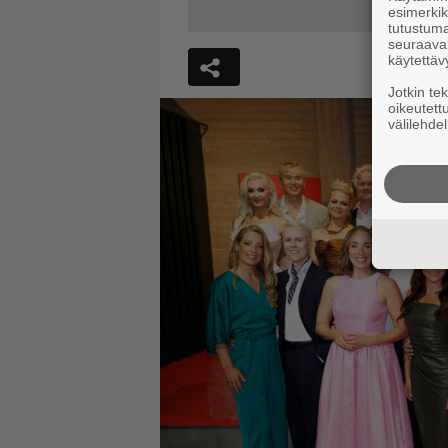
esimerkiks
tutustuma
seuraaval
käytettäv
Jotkin te
oikeutett
välilehdel