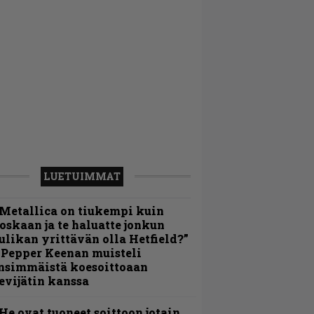
LUETUIMMAT
Metallica on tiukempi kuin
oskaan ja te haluatte jonkun
ulikan yrittävän olla Hetfield?”
 Pepper Keenan muisteli
nsimmäistä koesoittoaan
evijätin kanssa
He ovat tuoneet soittoon jotain