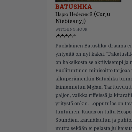
BATUSHKA
Царю Небесный (Carju
Niebiesnyj)
WITCHING HOUR
Puolalainen Batushka-draama ei 
yhtyeitä on nyt kaksi. ”Faketush
on kaksikosta se aktiivisempi ja 
Puolituntinen minisoitto tarjoaa 
alkuperäinenkin Batushka tunnet
laimennetun Mgłan. Tarttuvuutta
paljon, vaikka riffeissä ja kitara
yritystä onkin. Lopputulos on t
tuntuinen. Kauas on tultu Hospod
Soundien, kärinälaulun ja puhtois
mutta sekään ei pelasta julkaisua