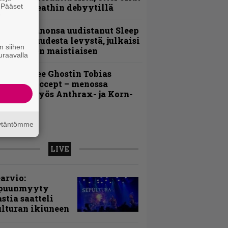
. Pääset
ukana Deathin debyytillä
e
Kokoonpanonsa uudistanut Sleep
iedottaa uudesta levystä, julkaisi
n siihen
yös uuden maistiaisen
uraavalla
äin lähtee Ghostin Tobias
orgelta Accept – menossa
ukana myös Anthrax- ja Korn-
iehistöä
äytäntömme
LIVE
arvio:
puunmyyty
stia saatteli
lturan ikiuneen