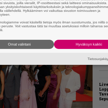
i sivuista, joilla vierailit, IP-osoitteestasi sekä laitteesi ominaisuuksista
m
an yksityiskohtaisesti käyttötarkoituksiin ja teknologiakumppaneihimm
la välilehdellä. Hylkääminen voi vaikuttaa sivuston toimivuuteen ja
yyteen.
t
knologiamme voivat käsitellä tietoja myös ilman suostumusta, jos niillä o
m
u peruste. Voit vastustaa tätä tai muuttaa asetuksiasi milloin tahansa se
lä.
N
F
m
Omat valintani
Hyväksyn kaikki
m
Tietosuojak
Live
Lop
Tava
Sepu