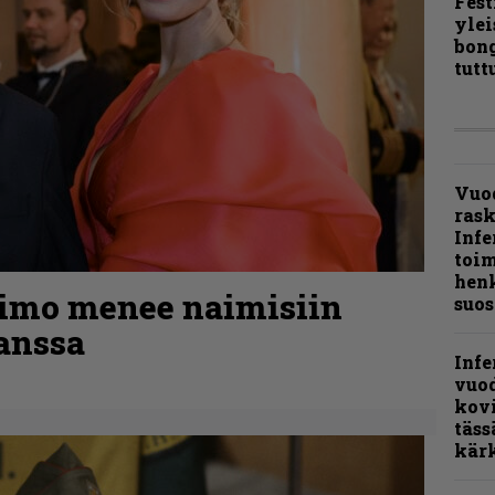
Fest
ylei
bong
tutt
Vuo
ras
Infe
toi
henk
kimo menee naimisiin
suos
anssa
Infe
vuo
kov
täss
kär