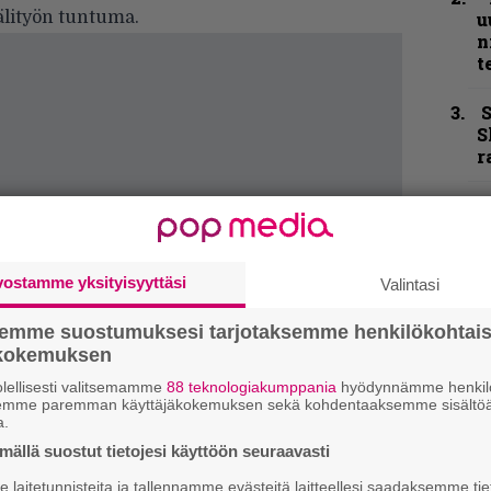
älityön tuntuma.
u
n
t
S
S
r
B
u
m
vostamme yksityisyyttäsi
Valintasi
Y
–
semme suostumuksesi tarjotaksemme henkilökohtai
l
ökokemuksen
lellisesti valitsemamme
88 teknologiakumppania
hyödynnämme henkilö
B
semme paremman käyttäjäkokemuksen sekä kohdentaaksemme sisältöä
t
a.
ällä suostut tietojesi käyttöön seuraavasti
”
t
laitetunnisteita ja tallennamme evästeitä laitteellesi saadaksemme tie