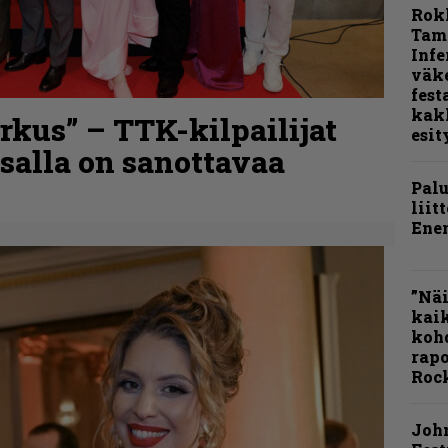
Rok
Tamp
Infe
väk
fest
kak
kus” – TTK-kilpailijat
esit
nsalla on sanottavaa
Pal
liit
Ene
”Näi
kaik
kohd
rapo
Rock
Joh