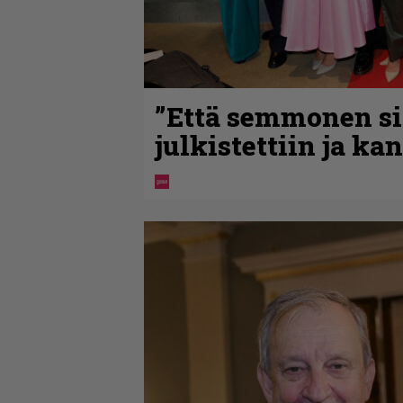
”Että semmonen sir
julkistettiin ja ka