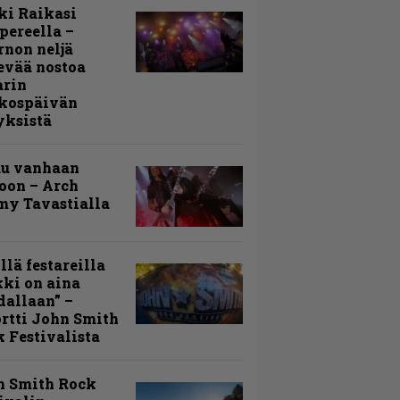
ki Raikasi
ereella –
rnon neljä
evää nostoa
arin
kospäivän
yksistä
uu vanhaan
toon – Arch
my Tavastialla
llä festareilla
ki on aina
allaan” –
rtti John Smith
 Festivalista
n Smith Rock