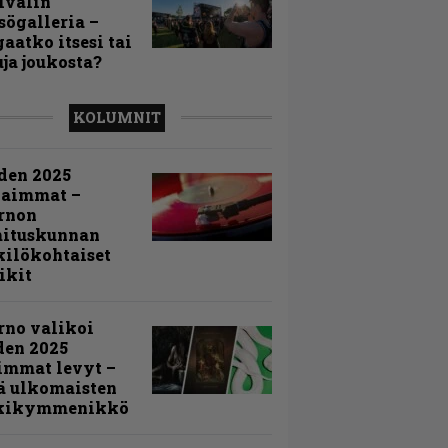
ivalin
sögalleria –
aatko itsesi tai
uja joukosta?
KOLUMNIT
den 2025
kaimmat –
rnon
mituskunnan
ilökohtaiset
ikit
rno valikoi
den 2025
immat levyt –
ä ulkomaisten
kikymmenikkö