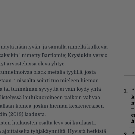
näytä nääntyvän, ja samalla nimellä kulkevia
kaksikin” nimetty Bartlomiej Krysiukin versio
nyt arvostelussa oleva yhtye.
tunnelmoivaa black metalia tyylillä, josta
aan. Toisaalta sointi tuo mieleen hieman
 tai tunnelman syvyyttä ei vain löydy yhtä
”
k
fiilistelyssä laulukuoroineen paikoin vahvaa
n
avallaan komea, joskin hieman keskeneräisen
–
e
in (2019) laadusta.
h
ten hoilausten osalta levy soi kuulaasti,
 ajoittaiselta tyhjäkäynniltä. Hyvistä hetkistä
”