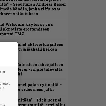
utta” – Sepulturan Andreas Kisser
imeää bändin, jonka riffit ovat
ehneet vaikutuksen
id Wilsonin käytös syynä
lipknotista erottamiseen,
aportoi TMZ
lind Channel aktivoituu jälleen
uden levyn ja jäähallikeikan
erkeissä
ngwie Malmsteen iskee jälleen
 Now or Never -single tulevalta
sen
evyltä julki
tietoja
lind Channel palaa rytinällä –
 ja
uplasingle videoineen julki
En kadu mitään” – Rick Rozz ei
unne katkeruutta siitä, ettei ollut
toja