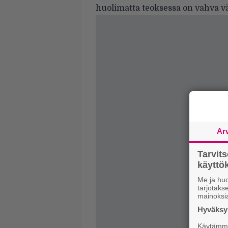
huolimatta teoksessa on vahva v
Ar
Tarvit
käytt
Me ja huo
tarjotak
mainoksi
Hyväksym
Käytämme 