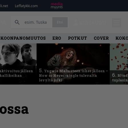
i.net
Leffatykki.com
PA
Etsi
KIRJAUDU
OKOONPANOMUUTOS
ERO
POTKUT
COVER
KOK
5.
aktivoituu jälleen
Yngwie Malmsteen iskee jälleen –
6.
ähallikeikan
Now or Never -single tulevalta
Blind
levyltä julki
tuplasin
iossa