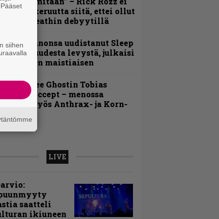
En kadu mitään” – Rick Rozz ei
. Pääset
unne katkeruutta siitä, ettei ollut
e
ukana Deathin debyytillä
Kokoonpanonsa uudistanut Sleep
n siihen
iedottaa uudesta levystä, julkaisi
uraavalla
yös uuden maistiaisen
äin lähtee Ghostin Tobias
orgelta Accept – menossa
ukana myös Anthrax- ja Korn-
iehistöä
äytäntömme
LIVE
arvio:
puunmyyty
stia saatteli
lturan ikiuneen