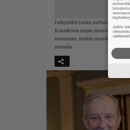
esimerkiks
tutustuma
seuraaval
käytettäv
Debyytiltä tutun suttulogon kor
Jotkin te
Kansikuva nojaa muutenkin enem
oikeutett
välilehdel
suuntaan, mutta onneksi sisältä l
metalia.