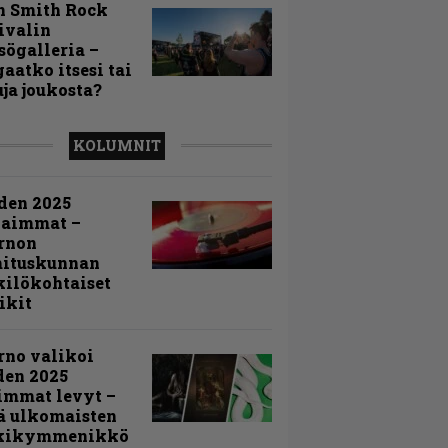
n Smith Rock
ivalin
sögalleria –
aatko itsesi tai
uja joukosta?
KOLUMNIT
den 2025
kaimmat –
rnon
mituskunnan
ilökohtaiset
ikit
rno valikoi
den 2025
immat levyt –
ä ulkomaisten
kikymmenikkö