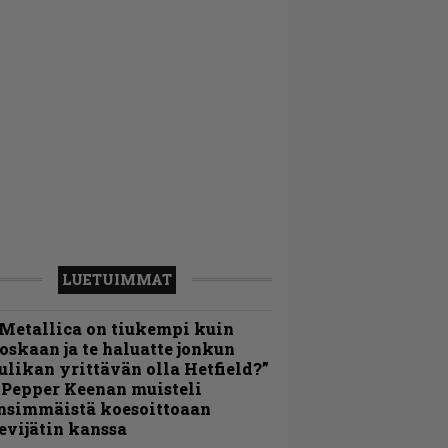
LUETUIMMAT
Metallica on tiukempi kuin
oskaan ja te haluatte jonkun
ulikan yrittävän olla Hetfield?”
 Pepper Keenan muisteli
nsimmäistä koesoittoaan
evijätin kanssa