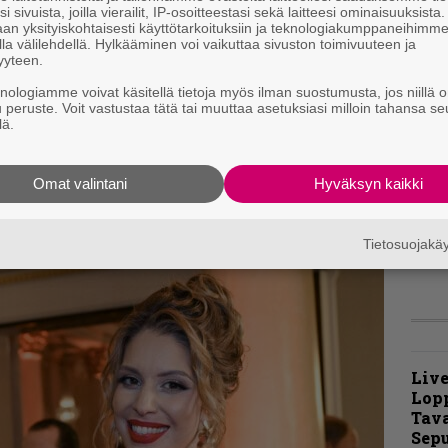
”
i sivuista, joilla vierailit, IP-osoitteestasi sekä laitteesi ominaisuuksista
t
an yksityiskohtaisesti käyttötarkoituksiin ja teknologiakumppaneihimm
m
la välilehdellä. Hylkääminen voi vaikuttaa sivuston toimivuuteen ja
yyteen.
vaaminen normifontilla hieman ih­metyttää.
knologiamme voivat käsitellä tietoja myös ilman suostumusta, jos niillä o
män Godflesh-osaston in­dustrial-kalkkeen
t
u peruste. Voit vastustaa tätä tai muuttaa asetuksiasi milloin tahansa se
lä.
m
öytyy väkivahvaa, täydet lasissa iskevää death
N
Omat valintani
Hyväksyn kaikki
F
m
m
Tietosuojak
Live
Lop
Tava
Sepu