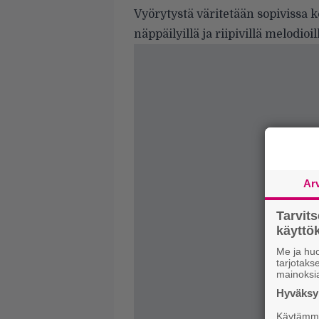
Vyörytystä väritetään sopivissa 
näppäilyillä ja riipivillä melodioil
Ar
Tarvit
käytt
Me ja huo
tarjotak
mainoksi
Hyväksym
Käytämme 