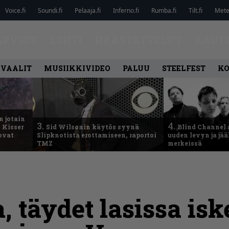
Voice.fi
Soundi.fi
Pelaaja.fi
Inferno.fi
Rumba.fi
Tilt.fi
Metel
ARVIOT
LEHTI
HAASTATTELUT
KAUP
IVAALIT
MUSIIKKIVIDEO
PALUU
STEELFEST
K
n jotain
3.
4.
 Kisser
Sid Wilsonin käytös syynä
Blind Channel 
 ovat
Slipknotista erottamiseen, raportoi
uuden levyn ja jä
TMZ
merkeissä
 täydet lasissa is