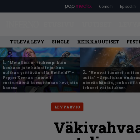
Como.fi
Episodi.fi
ETUSIVU
UUTISET
LEVY
TULEVA LEVY
SINGLE
KEIKKAUUTISET
FEST
1.
”Metallica on tiukempi kuin
koskaan ja te haluatte jonkun
2.
nulikan yrittävän olla Hetfield?” –
”He ovat tuoneet soittoo
Pepper Keenan muisteli
uutta” – Sepulturan Andreas
ensimmäistä koesoittoaan hevijätin
nimeää bändin, jonka riffit
kanssa
tehneet vaikutuksen
LEVYARVIO
Väkivahvaa,