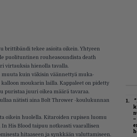
u brittibändi tekee asioita oikein. Yhtyeen
le puolituntinen rou­heasoundista death
i virtauksia hie­nolla tavalla.
n muuta kuin väkisin väännet­tyä muka-
t kalloon moukarin lailla. Kappaleet on pidetty
tu puristaa juu­ri oikea määrä tavaraa.
”
 rullaa nätisti aina Bolt Thrower -koulukunnan
k
n
ta oikein huolella. Kitaroiden rupisen luomu
–
e
. In His Blood taipuu notkeasti vaarallisen
h
komisesta hitaaseen ja synk­kään valuttamiseen.