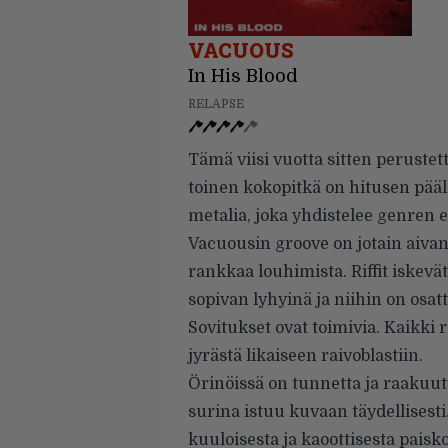
VACUOUS
In His Blood
RELAPSE
Tämä viisi vuotta sitten perustett
toinen kokopitkä on hitusen pääl
metalia, joka yhdistelee genren er
Vacuousin groove on jotain aiva
rankkaa louhimista. Riffit iskevä
sopivan lyhyinä ja niihin on osat
Sovitukset ovat toimivia. Kaikki
jyrästä likaiseen raivoblastiin.
Örinöissä on tunnetta ja raakuut
surina istuu kuvaan täydellisesti
kuuloisesta ja kaoottisesta pais