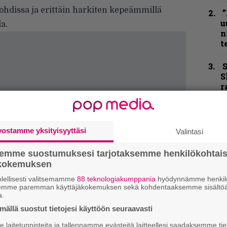
kohdissa ja erittäin harkiten kepeämmillä
”
u
la.
n
t
S
S
r
B
u
m
vostamme yksityisyyttäsi
Valintasi
Y
semme suostumuksesi tarjotaksemme henkilökohtai
–
ökokemuksen
l
lellisesti valitsemamme
88 teknologiakumppania
hyödynnämme henkilö
semme paremman käyttäjäkokemuksen sekä kohdentaaksemme sisältöä
B
a.
t
ällä suostut tietojesi käyttöön seuraavasti
laitetunnisteita ja tallennamme evästeitä laitteellesi saadaksemme tie