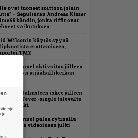
He ovat tuoneet soittoon jotain
utta” – Sepulturan Andreas Kisser
imeää bändin, jonka riffit ovat
ehneet vaikutuksen
id Wilsonin käytös syynä
lipknotista erottamiseen,
aportoi TMZ
lind Channel aktivoituu jälleen
uden levyn ja jäähallikeikan
erkeissä
ngwie Malmsteen iskee jälleen
sen
 Now or Never -single tulevalta
evyltä julki
tietoja
 ja
lind Channel palaa rytinällä –
uplasingle videoineen julki
toja