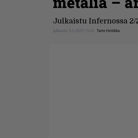
metalia – a
Julkaistu Infernossa 2/
Julkaistu:
5.5.2025 15:25
Tami Hintikka