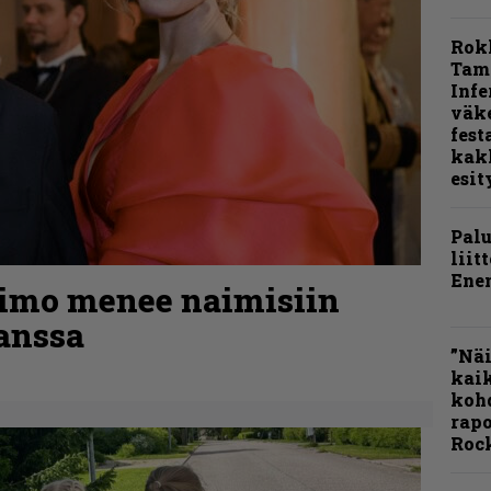
Rok
Tamp
Infe
väk
fest
kak
esit
Pal
liit
Ene
kimo menee naimisiin
anssa
”Näi
kaik
kohd
rapo
Rock