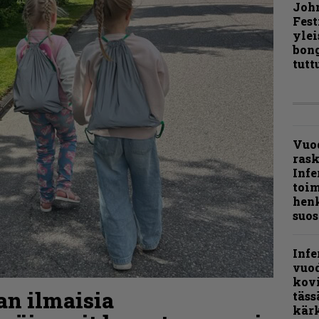
Joh
Fest
ylei
bong
tutt
Vuo
ras
Infe
toi
henk
suos
Infe
vuo
kov
aan ilmaisia
täss
kär