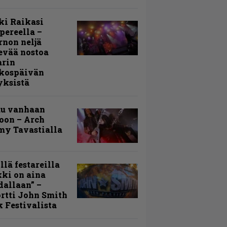
ki Raikasi
ereella –
rnon neljä
evää nostoa
arin
kospäivän
yksistä
uu vanhaan
toon – Arch
my Tavastialla
llä festareilla
ki on aina
allaan” –
rtti John Smith
 Festivalista