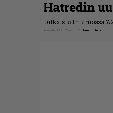
Hatredin uu
Julkaistu Infernossa 7/
Julkaistu:
19.10.2021 20:11
Tami Hintikka