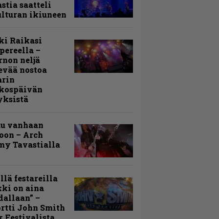
stia saatteli
lturan ikiuneen
ki Raikasi
ereella –
rnon neljä
evää nostoa
arin
kospäivän
yksistä
uu vanhaan
toon – Arch
my Tavastialla
llä festareilla
ki on aina
allaan” –
rtti John Smith
 Festivalista