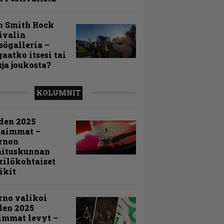
n Smith Rock
ivalin
sögalleria –
aatko itsesi tai
uja joukosta?
KOLUMNIT
den 2025
kaimmat –
rnon
mituskunnan
ilökohtaiset
ikit
rno valikoi
den 2025
immat levyt –