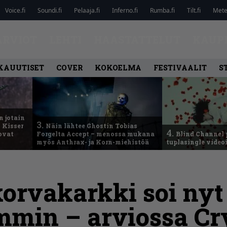
Voice.fi
Soundi.fi
Pelaaja.fi
Inferno.fi
Rumba.fi
Tilt.fi
Metel
ARVIOT
LEHTI
HAASTATTELUT
KAUP
KAUUTISET
COVER
KOKOELMA
FESTIVAALIT
S
n jotain
3.
 Kisser
Näin lähtee Ghostin Tobias
4.
 ovat
Forgelta Accept – menossa mukana
Blind Channel 
myös Anthrax- ja Korn-miehistöä
tuplasingle videoi
orvakarkki soi nyt 
mmin – arviossa Cr