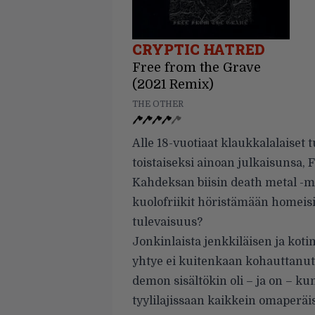
CRYPTIC HATRED
Free from the Grave
(2021 Remix)
THE OTHER
Alle 18-vuotiaat klaukkalalaiset
toistaiseksi ainoan julkaisunsa,
Kahdeksan biisin death metal -m
kuolofriikit höristämään homeisi
tulevaisuus?
Jonkinlaista jenkkiläisen ja kot
yhtye ei kuitenkaan kohauttanut v
demon sisältökin oli – ja on – k
tyylilajissaan kaikkein omaperäisi