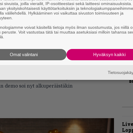
i sivuista, joilla vierailit, IP-osoitteestasi sekä laitteesi ominaisuuksista
an yksityiskohtaisesti käyttötarkoituksiin ja teknologiakumppaneihimm
la välilehdellä. Hylkääminen voi vaikuttaa sivuston toimivuuteen ja
yyteen.
t
m
knologiamme voivat käsitellä tietoja myös ilman suostumusta, jos niillä o
u peruste. Voit vastustaa tätä tai muuttaa asetuksiasi milloin tahansa se
lä.
”
t
m
 the Grave on The Other Recordsin ansiokas
Omat valintani
Hyväksyn kaikki
ilmaantuminen cd-muodossa. Suuri muutos
K
sseen soundimaailman katoaminen
Tietosuojak
m
imaisemaa on tukevoitettu ja kirkastettu
s
edin demo soi nyt alkuperäistäkin
Live
Lop