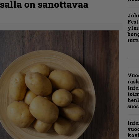
nsalla on sanottavaa
Joh
Fest
ylei
bong
tutt
Vuo
ras
Infe
toi
henk
suos
Infe
vuo
kov