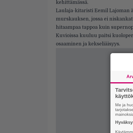
kehittämässä.
Laulaja-kitaristi Eemil Lajoman ä
murskauksen, jossa ei niskankat
hitaampaa tappoa kuin supernopea
Kuvioissa kuuluu paitsi kuolo
osaaminen ja kekseliäisyys.
Ar
Tarvit
käytt
Me ja huo
tarjotak
mainoksi
Hyväksym
Käytämme 