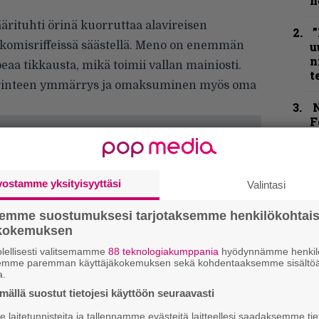
h
ärituhti örinä kuorruttaa alavireisen
”
komisriffeissä säästellä. Meno on enemmän
u
n
a tikkausta, mikä toimii vallan mainiosti.
t
perinteen ymmärrys ja omaksuminen myös oma
N
F
m
m
B
vostamme yksityisyyttäsi
Valintasi
t
semme suostumuksesi tarjotaksemme henkilökohtai
Y
ökokemuksen
–
lellisesti valitsemamme
88 teknologiakumppania
hyödynnämme henkilö
l
semme paremman käyttäjäkokemuksen sekä kohdentaaksemme sisältöä
a.
ällä suostut tietojesi käyttöön seuraavasti
k
m
laitetunnisteita ja tallennamme evästeitä laitteellesi saadaksemme tie