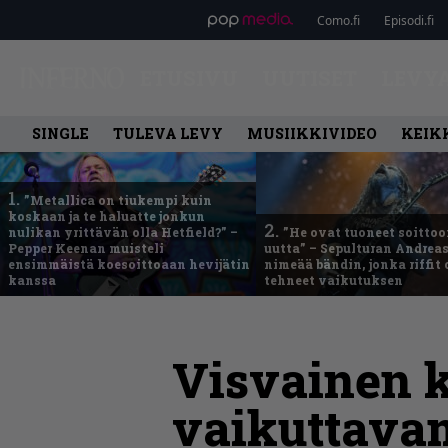
Como.fi
Episodi.fi
ETUSIVU
UUTISET
LEVY
SINGLE
TULEVA LEVY
MUSIIKKIVIDEO
KEIK
1.
”Metallica on tiukempi kuin
koskaan ja te haluatte jonkun
2.
nulikan yrittävän olla Hetfield?” –
”He ovat tuoneet soittoo
Pepper Keenan muisteli
uutta” – Sepulturan Andreas
ensimmäistä koesoittoaan hevijätin
nimeää bändin, jonka riffit
kanssa
tehneet vaikutuksen
Visvainen k
vaikuttava