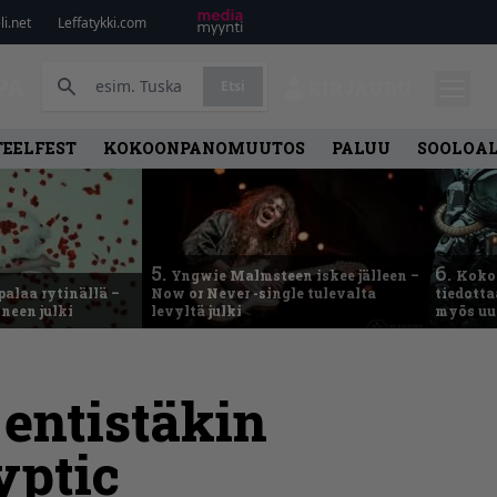
i.net
Leffatykki.com
PA
Etsi
KIRJAUDU
TEELFEST
KOKOONPANOMUUTOS
PALUU
SOOLOA
5.
6.
Yngwie Malmsteen iskee jälleen –
Koko
palaa rytinällä –
Now or Never -single tulevalta
tiedotta
neen julki
levyltä julki
myös uu
entistäkin
yptic