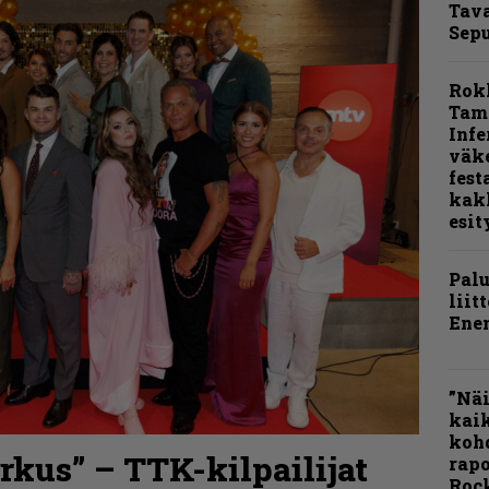
Tava
Sepu
Rok
Tamp
Infe
väk
fest
kak
esit
Pal
liit
Ene
”Näi
kaik
kohd
kus” – TTK-kilpailijat
rapo
Rock