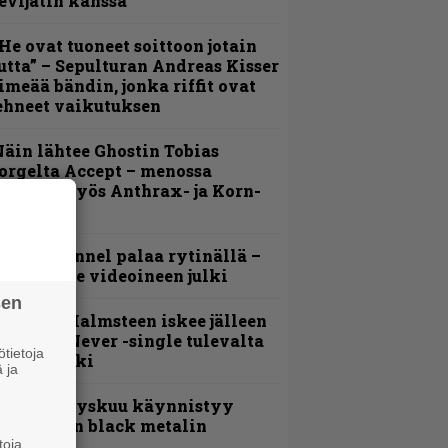
evijätin kanssa
He ovat tuoneet soittoon jotain
utta” – Sepulturan Andreas Kisser
imeää bändin, jonka riffit ovat
ehneet vaikutuksen
äin lähtee Ghostin Tobias
orgelta Accept – menossa
ukana myös Anthrax- ja Korn-
iehistöä
lind Channel palaa rytinällä –
uplasingle videoineen julki
sen
ngwie Malmsteen iskee jälleen
 Now or Never -single tulevalta
tietoja
evyltä julki
 ja
Espoon syyskuu käynnistyy
otimaisen black metalin
erkeissä
toja