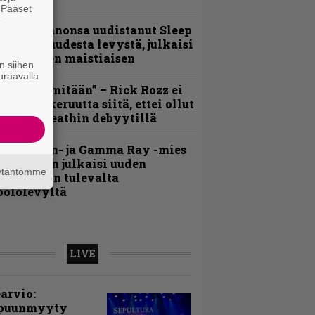
. Pääset
e
Kokoonpanonsa uudistanut Sleep
iedottaa uudesta levystä, julkaisi
yös uuden maistiaisen
n siihen
uraavalla
En kadu mitään” – Rick Rozz ei
unne katkeruutta siitä, ettei ollut
ukana Deathin debyytillä
Helloween- ja Gamma Ray -mies
ai Hansen julkaisi uuden
äytäntömme
aistiaisen tulevalta
oololevyltä
LIVE
arvio:
puunmyyty