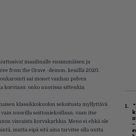
 tuuttasivat maailmalle ensimmäisen ja
 Free from the Grave -demon, kesällä 2020.
oukarointi sai monet vanhan polven
a korviaan: onko nuorissa sittenkin
imaisen klassikkokuolon sekoitusta myllyttävä
”
k
ain nuorilla soittoniekoillaan, vaan itse
n
unnon visvaista korvakarkkia. Meno ei ehkä ole
–
e
ntä, mutta eipä sitä aina tarvitse olla uutta