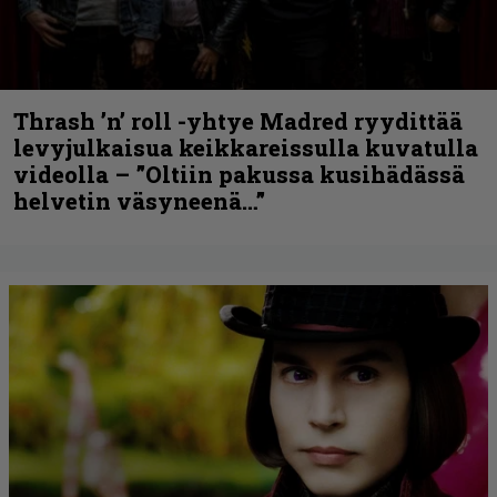
Thrash ’n’ roll -yhtye Madred ryydittää
levyjulkaisua keikkareissulla kuvatulla
videolla – ”Oltiin pakussa kusihädässä
helvetin väsyneenä…”