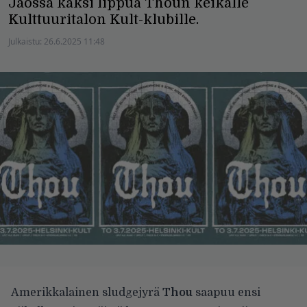
Jaossa kaksi lippua Thoun keikalle
Kulttuuritalon Kult-klubille.
Julkaistu:
26.6.2025 11:48
Amerikkalainen sludgejyrä
Thou
saapuu ensi