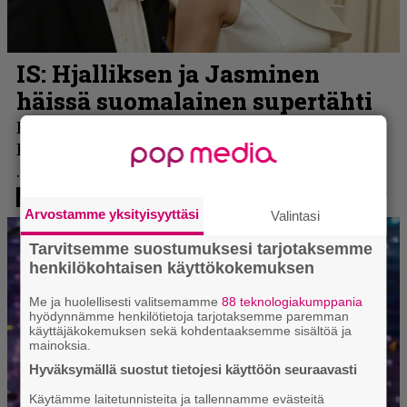
Arvostamme yksityisyyttäsi
Valintasi
Tarvitsemme suostumuksesi tarjotaksemme
henkilökohtaisen käyttökokemuksen
Me ja huolellisesti valitsemamme
88 teknologiakumppania
hyödynnämme henkilötietoja tarjotaksemme paremman
käyttäjäkokemuksen sekä kohdentaaksemme sisältöä ja
mainoksia.
Hyväksymällä suostut tietojesi käyttöön seuraavasti
Käytämme laitetunnisteita ja tallennamme evästeitä