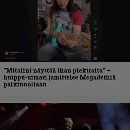
”Mitalini näyttää ihan plektralta” –
huippu-uimari jamittelee Megadethiä
palkinnollaan