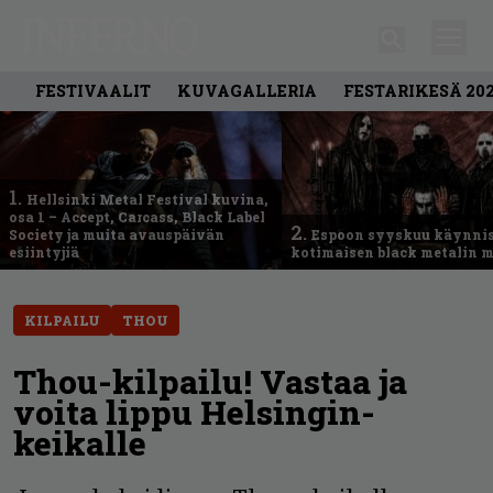
FESTIVAALIT
KUVAGALLERIA
FESTARIKESÄ 20
1.
Hellsinki Metal Festival kuvina,
osa 1 – Accept, Carcass, Black Label
2.
Society ja muita avauspäivän
Espoon syyskuu käynni
esiintyjiä
kotimaisen black metalin m
KILPAILU
THOU
Thou-kilpailu! Vastaa ja
voita lippu Helsingin-
keikalle