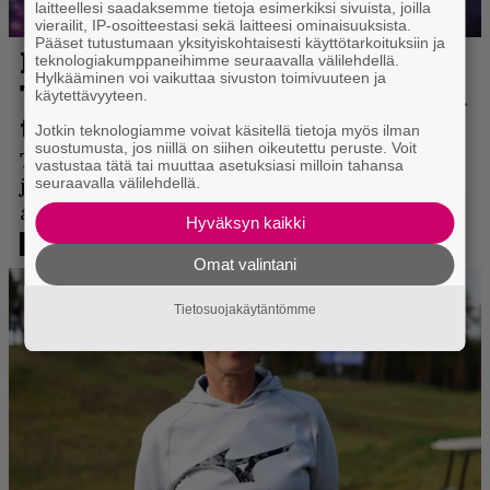
laitteellesi saadaksemme tietoja esimerkiksi sivuista, joilla
vierailit, IP-osoitteestasi sekä laitteesi ominaisuuksista.
Pääset tutustumaan yksityiskohtaisesti käyttötarkoituksiin ja
teknologiakumppaneihimme seuraavalla välilehdellä.
Hylkääminen voi vaikuttaa sivuston toimivuuteen ja
käytettävyyteen.
Jotkin teknologiamme voivat käsitellä tietoja myös ilman
suostumusta, jos niillä on siihen oikeutettu peruste. Voit
vastustaa tätä tai muuttaa asetuksiasi milloin tahansa
seuraavalla välilehdellä.
Hyväksyn kaikki
Omat valintani
Tietosuojakäytäntömme