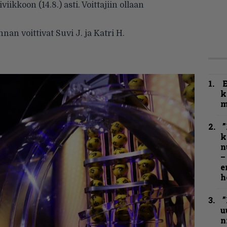
iikkoon (14.8.) asti. Voittajiin ollaan
 voittivat Suvi J. ja Katri H.
k
m
”
k
n
–
e
h
”
u
n