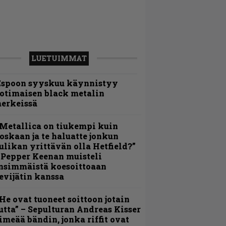
LUETUIMMAT
Espoon syyskuu käynnistyy
otimaisen black metalin
erkeissä
Metallica on tiukempi kuin
oskaan ja te haluatte jonkun
ulikan yrittävän olla Hetfield?”
 Pepper Keenan muisteli
nsimmäistä koesoittoaan
evijätin kanssa
He ovat tuoneet soittoon jotain
utta” – Sepulturan Andreas Kisser
imeää bändin, jonka riffit ovat