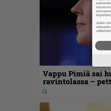
esimerkiks
tutustuma
seuraaval
käytettäv
Jotkin te
oikeutett
välilehdel
Vappu Pimiä sai h
ravintolassa – pet