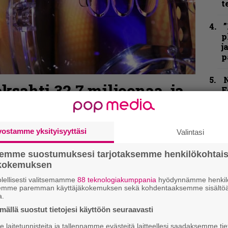
t
”
p
j
p
N
ksahti 32,7 miljoonaa, ja
F
m
n voitto meni
m
vostamme yksityisyyttäsi
Valintasi
K
P
k
semme suostumuksesi tarjotaksemme henkilökohtai
v
ökokemuksen
lellisesti valitsemamme
88 teknologiakumppania
hyödynnämme henkilö
B
semme paremman käyttäjäkokemuksen sekä kohdentaaksemme sisältöä
t
a.
ällä suostut tietojesi käyttöön seuraavasti
laitetunnisteita ja tallennamme evästeitä laitteellesi saadaksemme tie