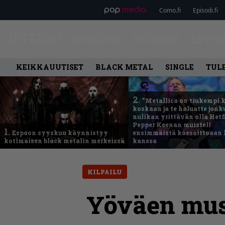
Como.fi
Episodi.fi
ETUSIVU
UUTISET
LEVY
KEIKKAUUTISET
BLACK METAL
SINGLE
TUL
2.
”Metallica on tiukempi 
koskaan ja te haluatte jonk
nulikan yrittävän olla Hetfi
Pepper Keenan muisteli
1.
Espoon syyskuu käynnistyy
ensimmäistä koesoittoaan 
kotimaisen black metalin merkeissä
kanssa
KILPAILU
Yöväen musi