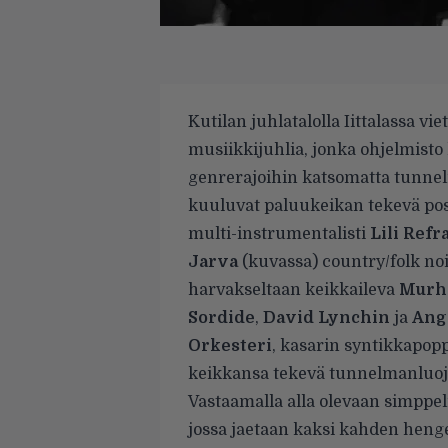
Kutilan juhlatalolla Iittalassa vi
musiikkijuhlia
, jonka ohjelmist
genrerajoihin katsomatta tunnelm
kuuluvat paluukeikan tekevä pos
multi-instrumentalisti
Lili Refr
Jarva
(kuvassa) country/folk no
harvakseltaan keikkaileva
Murh
Sordide
,
David Lynchin
ja
Ang
Orkesteri
, kasarin syntikkapop
keikkansa tekevä tunnelmanluo
Vastaamalla alla olevaan simppe
jossa jaetaan kaksi kahden henge