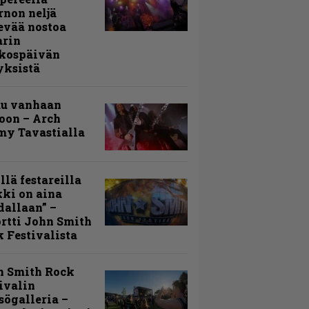
rnon neljä
evää nostoa
arin
kospäivän
yksistä
uu vanhaan
toon – Arch
my Tavastialla
llä festareilla
ki on aina
allaan” –
rtti John Smith
 Festivalista
n Smith Rock
ivalin
sögalleria –