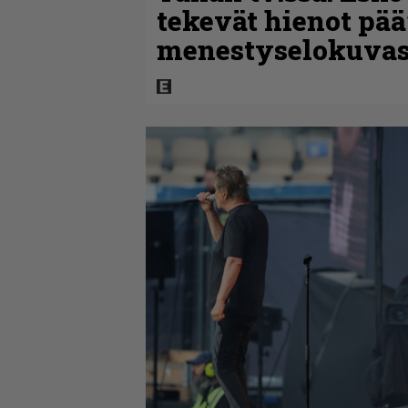
tekevät hienot pää
menestyselokuva