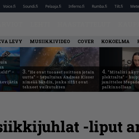
Voice.fi
Soundi.fi
Pelaaja.fi
Inferno.fi
Rumba.fi
Tilt.fi
Metel
ARVIOT
LEHTI
HAASTATTELUT
KAUP
EVA LEVY
MUSIIKKIVIDEO
COVER
KOKOELMA
kuin
un
3.
4.
eld?” –
”He ovat tuoneet soittoon jotain
”Mitalini näyt
uutta” – Sepulturan Andreas Kisser
plektralta” – hui
hevijätin
nimeää bändin, jonka riffit ovat
jamittelee Megad
tehneet vaikutuksen
palkinnollaan
ikkijuhlat -liput a