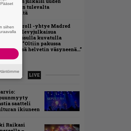
ai Hansen julkaisi uuden
. Pääset
aistiaisen tulevalta
e
oololevyltä
hrash ’n’ roll -yhtye Madred
n siihen
yydittää levyjulkaisua
uraavalla
eikkareissulla kuvatulla
ideolla – ”Oltiin pakussa
usihädässä helvetin väsyneenä…”
äytäntömme
LIVE
arvio:
puunmyyty
stia saatteli
lturan ikiuneen
ki Raikasi
ereella –