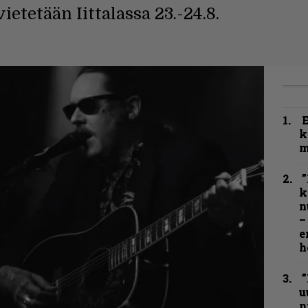
etetään Iittalassa 23.-24.8.
k
m
”
k
n
–
e
h
”
u
n