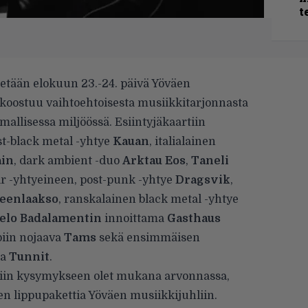
t
etetään elokuun 23.-24. päivä
Yöväen
o koostuu vaihtoehtoisesta musiikkitarjonnasta
allisessa miljöössä. Esiintyjäkaartiin
t-black metal -yhtye
Kauan
, italialainen
ain
, dark ambient -duo
Arktau Eos
,
Taneli
ir -yhtyeineen, post-punk -yhtye
Dragsvik
,
eenlaakso
, ranskalainen black metal -yhtye
elo Badalamentin
innoittama
Gasthaus
piin nojaava
Tams
sekä ensimmäisen
ja
Tunnit
.
liin kysymykseen olet mukana arvonnassa,
n lippupakettia Yöväen musiikkijuhliin.