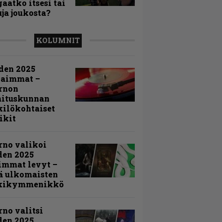
aatko itsesi tai
uja joukosta?
KOLUMNIT
den 2025
kaimmat –
rnon
mituskunnan
ilökohtaiset
ikit
rno valikoi
den 2025
immat levyt –
ä ulkomaisten
kikymmenikkö
rno valitsi
den 2025