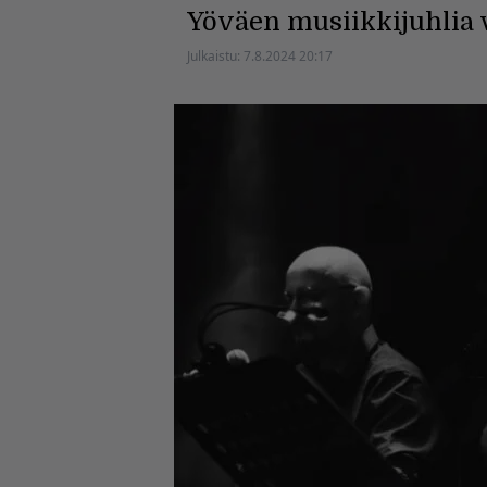
Yöväen musiikkijuhlia vi
Julkaistu:
7.8.2024 20:17