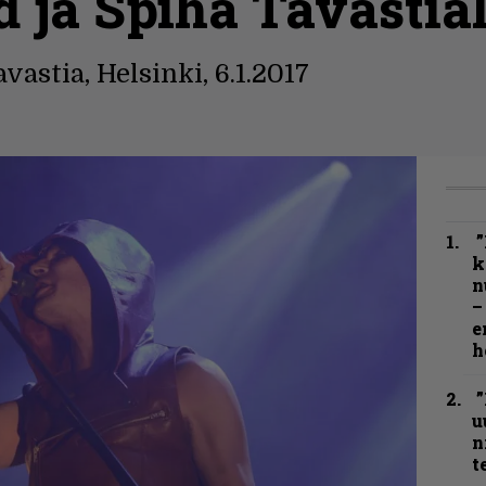
ja Spiha Tavastial
astia, Helsinki, 6.1.2017
”
k
n
–
e
h
”
u
n
t