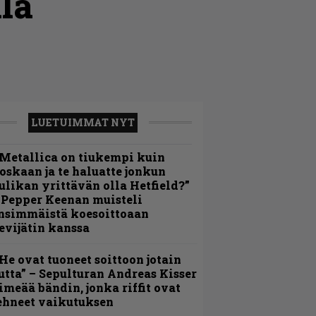
la
LUETUIMMAT NYT
Metallica on tiukempi kuin
oskaan ja te haluatte jonkun
ulikan yrittävän olla Hetfield?”
 Pepper Keenan muisteli
nsimmäistä koesoittoaan
evijätin kanssa
He ovat tuoneet soittoon jotain
utta” – Sepulturan Andreas Kisser
imeää bändin, jonka riffit ovat
ehneet vaikutuksen