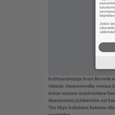
esimerkiks
tutustuma
seuraaval
käytettäv
Jotkin te
oikeutett
välilehdel
Kulttuuritoimija Svart Records t
viimein Jimsonweedin vuonna 200
muun muassa monivuotisen basi
ilmestymistä juhlistettiin nyt käs
The Skyn kaltaisten kateissa oll