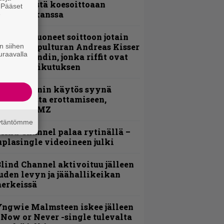
nsimmäistä koesoittoaan
. Pääset
evijätin kanssa
e
He ovat tuoneet soittoon jotain
utta” – Sepulturan Andreas Kisser
n siihen
uraavalla
imeää bändin, jonka riffit ovat
ehneet vaikutuksen
id Wilsonin käytös syynä
lipknotista erottamiseen,
aportoi TMZ
äytäntömme
lind Channel palaa rytinällä –
uplasingle videoineen julki
lind Channel aktivoituu jälleen
uden levyn ja jäähallikeikan
erkeissä
ngwie Malmsteen iskee jälleen
 Now or Never -single tulevalta