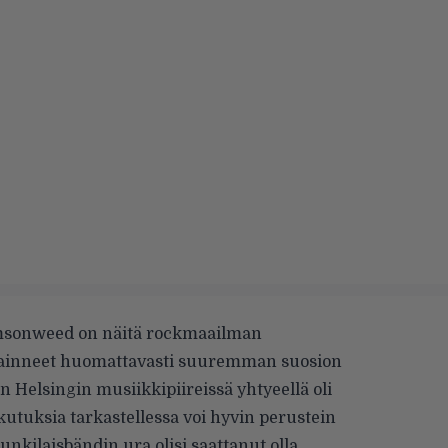
msonweed on näitä rockmaailman
nsainneet huomattavasti suuremman suosion
in Helsingin musiikkipiireissä yhtyeellä oli
ikutuksia tarkastellessa voi hyvin perustein
nkilaisbändin ura olisi saattanut olla