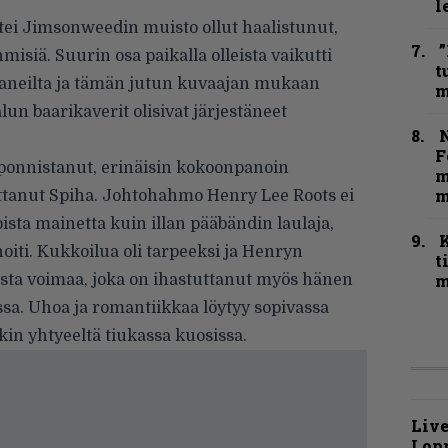
l
ttei Jimsonweedin muisto ollut haalistunut,
”
misiä. Suurin osa paikalla olleista vaikutti
t
aaneilta ja tämän jutun kuvaajan mukaan
m
un baarikaverit olisivat järjestäneet
N
F
ä ponnistanut, erinäisin kokoonpanoin
m
m
ttanut Spiha. Johtohahmo Henry Lee Roots ei
ista mainetta kuin illan pääbändin laulaja,
oiti. Kukkoilua oli tarpeeksi ja Henryn
t
m
sta voimaa, joka on ihastuttanut myös hänen
ssa. Uhoa ja romantiikkaa löytyy sopivassa
akin yhtyeeltä tiukassa kuosissa.
Live
Lop