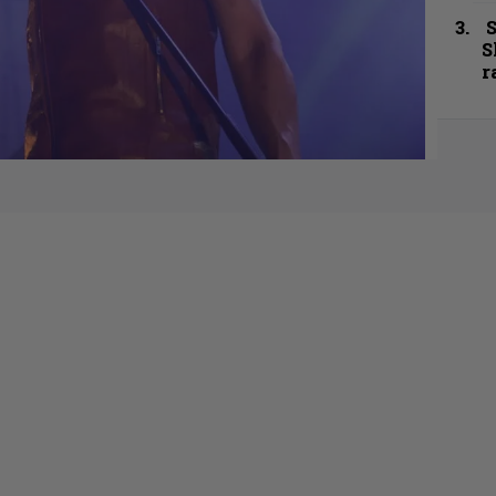
S
S
r