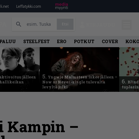
i.net
Leffatykki.com
PA
Etsi
KIRJAUDU
PALUU
STEELFEST
ERO
POTKUT
COVER
KOK
5.
aktivoituu jälleen
Yngwie Malmsteen iskee jälleen –
6.
ähallikeikan
Now or Never -single tulevalta
Blind
levyltä julki
tuplasin
si Kampin –