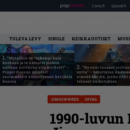
Como.fi
Episodi.fi
ETUSIVU
UUTISET
LEVY
TULEVA LEVY
SINGLE
KEIKKAUUTISET
MUSI
1.
”Metallica on tiukempi kuin
koskaan ja te haluatte jonkun
2.
nulikan yrittävän olla Hetfield?” –
”He ovat tuoneet soittoo
Pepper Keenan muisteli
uutta” – Sepulturan Andreas
ensimmäistä koesoittoaan hevijätin
nimeää bändin, jonka riffit
kanssa
tehneet vaikutuksen
JIMSONWEED
SPIHA
1990-luvun 