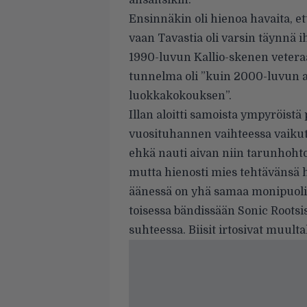
ansaitsikin.
Ensinnäkin oli hienoa havaita, e
vaan Tavastia oli varsin täynnä ih
1990-luvun Kallio-skenen veter
tunnelma oli ”kuin 2000-luvun al
luokkakokouksen”.
Illan aloitti samoista ympyröist
vuosituhannen vaihteessa vaiku
ehkä nauti aivan niin tarunhohto
mutta hienosti mies tehtävänsä h
äänessä on yhä samaa monipuoli
toisessa bändissään Sonic Rootsi
suhteessa. Biisit irtosivat muult