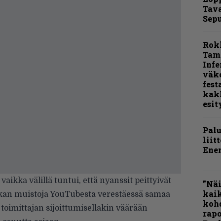
Tava
Sepu
Rok
Tamp
Infe
väk
fest
kak
esit
Pal
liit
Ene
vaikka välillä tuntui, että nyanssit peittyivät
”Näi
kaik
eikan muistoja YouTubesta verestäessä samaa
kohd
 toimittajan sijoittumisellakin väärään
rapo