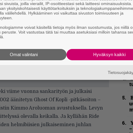
e
i sivuista, joilla vierailit, IP-osoitteestasi sekä laitteesi ominaisuuksista
h
an yksityiskohtaisesti käyttötarkoituksiin ja teknologiakumppaneihimm
la välilehdellä. Hylkääminen voi vaikuttaa sivuston toimivuuteen ja
yyteen.
”
u
knologiamme voivat käsitellä tietoja myös ilman suostumusta, jos niillä o
u peruste. Voit vastustaa tätä tai muuttaa asetuksiasi milloin tahansa se
n
lä.
t
S
Omat valintani
Hyväksyn kaikki
S
r
Tietosuojak
B
t
eki viime vuonna sankarityön ja julkaisi
B
2 äänitetyn Ghost Of Kopli -pitkäsoiton –
u
stin Kimmo Aroluoman avustuksella. Levyn
m
ittelyssä olevalla keikalla. Ja kyllähän Ride
Y
eiden helmibiisien julkaiseminen juhlan
–