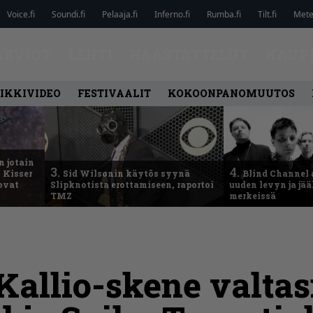
Voice.fi
Soundi.fi
Pelaaja.fi
Inferno.fi
Rumba.fi
Tilt.fi
Metel
ARVIOT
LEHTI
HAASTATTELUT
KAUP
IKKIVIDEO
FESTIVAALIT
KOKOONPANOMUUTOS
n jotain
3.
4.
 Kisser
Sid Wilsonin käytös syynä
Blind Channel 
 ovat
Slipknotista erottamiseen, raportoi
uuden levyn ja jä
TMZ
merkeissä
Kallio-skene valta