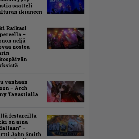
stia saatteli
lturan ikiuneen
ki Raikasi
ereella –
rnon neljä
evää nostoa
arin
kospäivän
yksistä
uu vanhaan
toon – Arch
my Tavastialla
llä festareilla
ki on aina
allaan” –
rtti John Smith