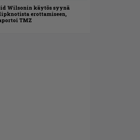
id Wilsonin käytös syynä
lipknotista erottamiseen,
aportoi TMZ