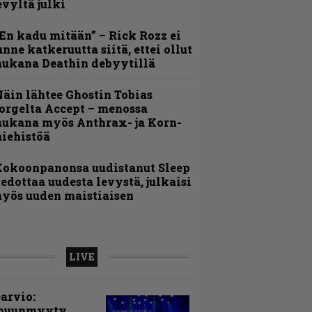
evyltä julki
En kadu mitään” – Rick Rozz ei
unne katkeruutta siitä, ettei ollut
ukana Deathin debyytillä
äin lähtee Ghostin Tobias
orgelta Accept – menossa
ukana myös Anthrax- ja Korn-
iehistöä
Kokoonpanonsa uudistanut Sleep
iedottaa uudesta levystä, julkaisi
yös uuden maistiaisen
LIVE
arvio:
puunmyyty