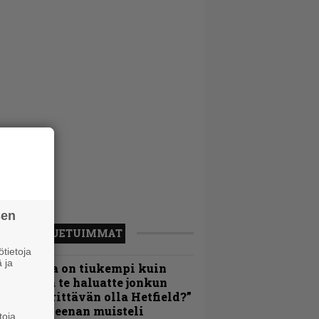
sen
LUETUIMMAT
tietoja
 ja
Metallica on tiukempi kuin
oskaan ja te haluatte jonkun
ulikan yrittävän olla Hetfield?”
 Pepper Keenan muisteli
toja