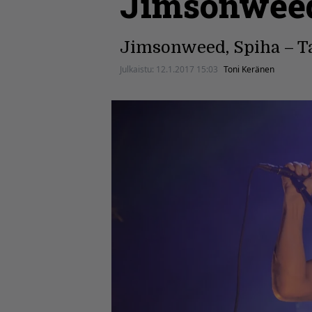
Jimsonweed 
Jimsonweed, Spiha – Tav
Julkaistu:
12.1.2017 15:03
Toni Keränen