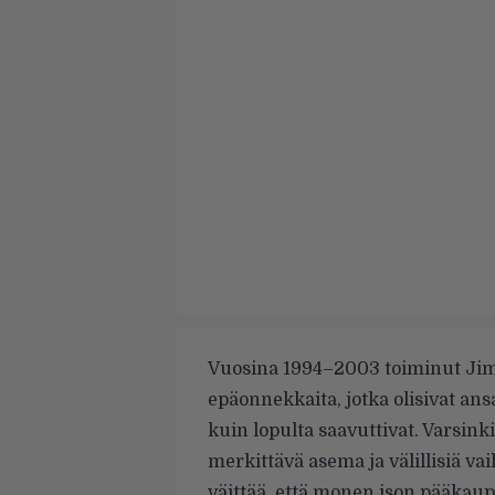
Vuosina 1994–2003 toiminut Ji
epäonnekkaita, jotka olisivat a
kuin lopulta saavuttivat. Varsink
merkittävä asema ja välillisiä va
väittää, että monen ison pääkaupu