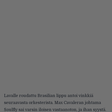
Lavalle roudattu Brasilian lippu antoi vinkkiä
seuraavasta orkesterista. Max Cavaleran johtama
Soulfly sai varsin iloisen vastaanoton, ja ihan syystä.