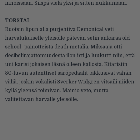
innoissaan. Siispä vielä yksi ja sitten nukkumaan.
TORSTAI
Ruotsin lipun alla purjehtiva Demonical veti
harvalukuiselle yleisölle pätevän setin ankaraa old
school -painotteista death metalia. Miksaaja otti
desibelirajattomuudesta ilon irti ja luukutti niin, että
uni karisi jokaisen läsnä olleen kallosta. Kitaristin
80-luvun autenttiset säröpedaalit takkusivat vähän
väliä, joskin vokalisti Sverker Widgren vitsaili niiden
kyllä yleensä toimivan. Mainio veto, mutta
valitettavan harvalle yleisölle.