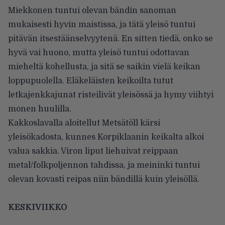
Miekkonen tuntui olevan bändin sanoman
mukaisesti hyvin maistissa, ja tätä yleisö tuntui
pitävän itsestäänselvyytenä. En sitten tiedä, onko se
hyvä vai huono, mutta yleisö tuntui odottavan
mieheltä kohellusta, ja sitä se saikin vielä keikan
loppupuolella. Eläkeläisten keikoilta tutut
letkajenkkajunat risteilivät yleisössä ja hymy viihtyi
monen huulilla.
Kakkoslavalla aloitellut Metsätöll kärsi
yleisökadosta, kunnes Korpiklaanin keikalta alkoi
valua sakkia. Viron liput liehuivat reippaan
metal/folkpoljennon tahdissa, ja meininki tuntui
olevan kovasti reipas niin bändillä kuin yleisöllä.
KESKIVIIKKO