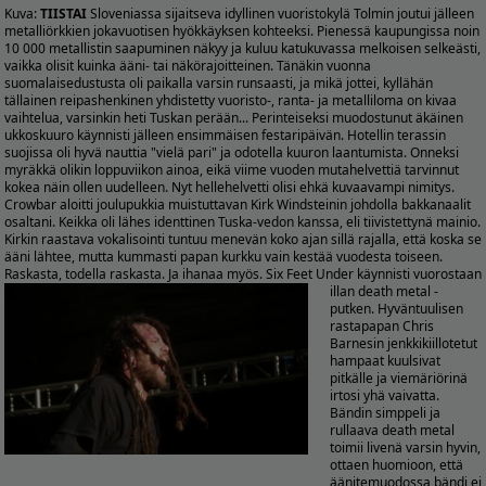
Kuva:
TIISTAI
Sloveniassa sijaitseva idyllinen vuoristokylä Tolmin joutui jälleen
metalliörkkien jokavuotisen hyökkäyksen kohteeksi. Pienessä kaupungissa noin
10 000 metallistin saapuminen näkyy ja kuluu katukuvassa melkoisen selkeästi,
vaikka olisit kuinka ääni- tai näkörajoitteinen. Tänäkin vuonna
suomalaisedustusta oli paikalla varsin runsaasti, ja mikä jottei, kyllähän
tällainen reipashenkinen yhdistetty vuoristo-, ranta- ja metalliloma on kivaa
vaihtelua, varsinkin heti Tuskan perään... Perinteiseksi muodostunut äkäinen
ukkoskuuro käynnisti jälleen ensimmäisen festaripäivän. Hotellin terassin
suojissa oli hyvä nauttia "vielä pari" ja odotella kuuron laantumista. Onneksi
myräkkä olikin loppuviikon ainoa, eikä viime vuoden mutahelvettiä tarvinnut
kokea näin ollen uudelleen. Nyt hellehelvetti olisi ehkä kuvaavampi nimitys.
Crowbar aloitti joulupukkia muistuttavan Kirk Windsteinin johdolla bakkanaalit
osaltani. Keikka oli lähes identtinen Tuska-vedon kanssa, eli tiivistettynä mainio.
Kirkin raastava vokalisointi tuntuu menevän koko ajan sillä rajalla, että koska se
ääni lähtee, mutta kummasti papan kurkku vain kestää vuodesta toiseen.
Raskasta, todella raskasta. Ja ihanaa myös.
Six Feet Under käynnisti vuorostaan
illan death metal -
putken. Hyväntuulisen
rastapapan Chris
Barnesin jenkkikiillotetut
hampaat kuulsivat
pitkälle ja viemäriörinä
irtosi yhä vaivatta.
Bändin simppeli ja
rullaava death metal
toimii livenä varsin hyvin,
ottaen huomioon, että
äänitemuodossa bändi ei