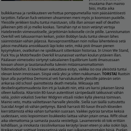
muutama ihan mainio
biisi, mutta aika
bulkkikamaa ja rankkuuteen verhottua pomppumetallia noin pääsääntöisesti
tarjottiin. Fafaran fuck-vetoinen uhoaminen meni myös jo koomisen puolelle.
Yleisölle jenkkien touhu tuntui maistuvan, sillä illan ainoan wall of deathin
jälkeinen pitti oli jo melko kookas. Tämähän nyt ei tosin vetänyt vertoja
Hatebreedin viimevuotiselle, järjettömän kokoiselle circle pitille. Lannistumaton
Overkill veti takuuvarman keikan, joskin Bobbyn laulu tuntui olevan lähes
säännöstään vähän jäljessä. Rasvaprosentiltaan noin nollaa lähentelevä setä
jaksoi meuhkata ansiokkaasti läpi koko setin, mikä pisti ilmaan pienen
kysymyksen, ovatkohan ne spiidikuurit sittenkään historiaa. In Union We Stand,
Fuck You ja Motörheadin Overkill kruunasivat vanhan koulun ystävien illan.
Päälavan viimeiseksi siirtynyt saksalainen Equilibrium luotti ilmaisussaan
kovaan uhoon ja taustanauhoilta tuleviin mitäänsanomattomiin
folkmelodioihin. Ei kovinkaan vakuuttava esitys, vaikka iso osa yleisöstä tuntui
olevan kovin innoissaan. Siispä vielä yksi ja sitten nukkumaan.
TORSTAI
Ruotsin
lipun alla purjehtiva Demonical veti harvalukuiselle yleisölle pätevän setin
ankaraa old school -painotteista death metalia. Miksaaja otti
desibelirajattomuudesta ilon irti ja luukutti niin, että uni karisi jokaisen läsnä
olleen kallosta. Kitaristin 80-luvun autenttiset säröpedaalit takkusivat vähän
väliä, joskin vokalisti Sverker Widgren vitsaili niiden kyllä yleensä toimivan.
Mainio veto, mutta valitettavan harvalle yleisölle. Siellä sun täällä suitsutettu
Suicidal Angel oli vähän pettymys. Bändi harrasti 80-luvun thrash-kliseiden
kierrättämistä ehkä vähän turhankin suoraan. Vaikkei pyörää tarvitse keksiä
uudestaan, voisi kopioimisen lisukkeeksi laittaa vähän jotain omaa. Riffit olivat
aika olemattomia ja samasta puusta veistettyjä. Lavameininki oli toki erittäin
kohdillaan, ja innokasta rässiliivikansaa keräytyi lavan eteen jo aika isokin läjä.
Kreikan pojat soittivat loppusetissä vielä pari julkaisematontakin biisiä. Puolan