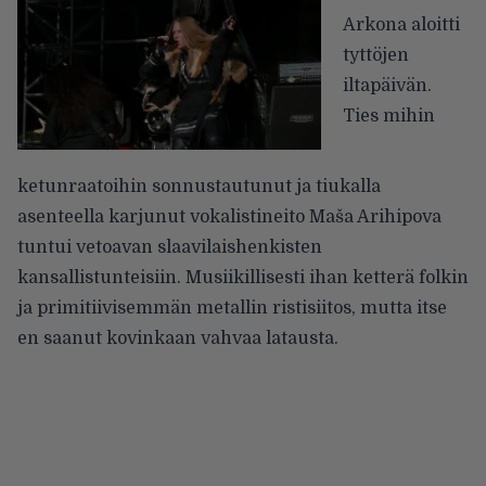
Arkona aloitti
tyttöjen
iltapäivän.
Ties mihin
ketunraatoihin sonnustautunut ja tiukalla
asenteella karjunut vokalistineito Maša Arihipova
tuntui vetoavan slaavilaishenkisten
kansallistunteisiin. Musiikillisesti ihan ketterä folkin
ja primitiivisemmän metallin ristisiitos, mutta itse
en saanut kovinkaan vahvaa latausta.