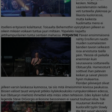
kesken. Niittejä
säästelemätön nelikko
veti tunteella yläkireää ja
likaista kuolorässiä,
mutta kaikesta
huolimatta meno ei
itselleni erityisesti kolahtanut. Toisaalta Behemothin vyörytyksen jälkeen ei
oikein mikään voikaan tuntua juuri miltään. Yöpalaksi napattu
jättihampurilainen tuntui sentään mahassa.
PERJANTAI
Päivän ensimmäisenä
nähty Ensiferum nauttii
muiden suomalaisten
bändien tavoin selkeästi
isoa arvostusta täällä
päin. Yleisöä oli paikalla
enemmän kuin
seuraavana soittaneella
Obituaryllä. Hamesoturit
soittivat ihan pätevän
keikan ja saivat yleisön
hyvin mukaansa.
Floridan pilviveijot olivat
jälleen varsin laiskassa kunnossa, tai siis mitä ilmeisimmin kovissa paukuissa.
Biisien väliset tauot venyivät pitkiksi kyläkokouksiksi rumpukorokkeen edessä,
kun Obituaryn miehistö ihmetteli että mitäs sitten tehtäisiin. Edes kylään tullut
legenda Steve DiGiorgio erikoisine bassoineen ei saanut touhuun eloa.
Toki
muutamat ikivihreät
kuolorallit tyylin Slowly
We Rot saivat yleisöön