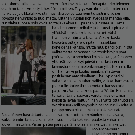
teknikkometallistit vetivät sitten erittäin kovan keikan. Decapitatedin tekninen
death metal oli viritetty lähes äärimmilleen. Täytyy vain ihmetellä, miten noin
hankalaa ja vikkeläliikkeistä musiikkia voi soittaa noin tiukasti melkoisen
kovasta riehumisesta huolimatta. Mitähän Puolan pohjavedessä mahtaa olla,
kun sieltä tuppaa noin kovia soittajia? Lekaa tuli päähän ja tunteella. Tämä
bändi Suomeen keikalle ja kiiruusti.
Epica veti
yllättävän raskaan keikan, kaiketi vähän
tilanteen vaatimalla tavalla. Alkukeikasta
kosketinsoittajalla oli jotain hässäkkää
koneidensa kanssa, mutta muu bändi pisti niistä
välittämättä parastaan. Soittoniekkojen päät
pyörivät synkronoidusti koko keikan, ja Simonen
ylikireät pvc-pöksyt pitivät musiikista ei-niin-
kiinnostuneiden mielenkiinnon yllä. Toki neidillä
on ihan terve ja kuulas äänikin. Yllättävän
positiivinen veto sinällään. The Exploited oli
vähän jännä veto tähän väliin, vaikka ikämiesten
punkki flirttailee thrash metalin kanssa aika
paljonkin. Vanhalla keesipäällä Wattie Buchanilla
tuntui virtaa piisaavan, vaikka mies ei tämän
kokoista lavaa haltuun ihan vaivatta ottanutkaan.
Wattien nyrkkeilijätyyppisiä harhautusliikkeitä ja
pomppimisia oli kuitenkin hauska seurata.
Rastapäinen basisti tuntui taas olevan kuin kotonaan näinkin isolla lavalla,
vaikka bändin taustalakana olikin suunniteltu kokonsa puolesta vähän eri
luokan mestoihin. Varsin pirteä päräytys.
Sitä ollaan niin kelttiä, niin kelttiä.
Toblerone-maan
Eluveitie on petrannut