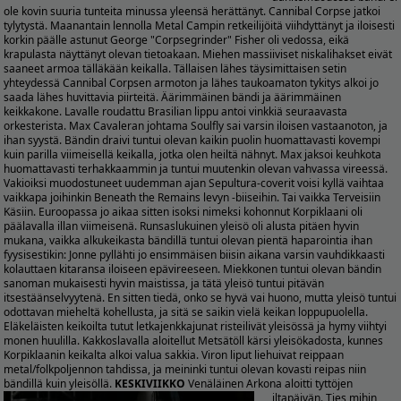
ole kovin suuria tunteita minussa yleensä herättänyt. Cannibal Corpse jatkoi
tylytystä. Maanantain lennolla Metal Campin retkeilijöitä viihdyttänyt ja iloisesti
korkin päälle astunut George "Corpsegrinder" Fisher oli vedossa, eikä
krapulasta näyttänyt olevan tietoakaan. Miehen massiiviset niskalihakset eivät
saaneet armoa tälläkään keikalla. Tällaisen lähes täysimittaisen setin
yhteydessä Cannibal Corpsen armoton ja lähes taukoamaton tykitys alkoi jo
saada lähes huvittavia piirteitä. Äärimmäinen bändi ja äärimmäinen
keikkakone. Lavalle roudattu Brasilian lippu antoi vinkkiä seuraavasta
orkesterista. Max Cavaleran johtama Soulfly sai varsin iloisen vastaanoton, ja
ihan syystä. Bändin draivi tuntui olevan kaikin puolin huomattavasti kovempi
kuin parilla viimeisellä keikalla, jotka olen heiltä nähnyt. Max jaksoi keuhkota
huomattavasti terhakkaammin ja tuntui muutenkin olevan vahvassa vireessä.
Vakioiksi muodostuneet uudemman ajan Sepultura-coverit voisi kyllä vaihtaa
vaikkapa joihinkin Beneath the Remains levyn -biiseihin. Tai vaikka Terveisiin
Käsiin. Euroopassa jo aikaa sitten isoksi nimeksi kohonnut Korpiklaani oli
päälavalla illan viimeisenä. Runsaslukuinen yleisö oli alusta pitäen hyvin
mukana, vaikka alkukeikasta bändillä tuntui olevan pientä haparointia ihan
fyysisestikin: Jonne pyllähti jo ensimmäisen biisin aikana varsin vauhdikkaasti
kolauttaen kitaransa iloiseen epävireeseen. Miekkonen tuntui olevan bändin
sanoman mukaisesti hyvin maistissa, ja tätä yleisö tuntui pitävän
itsestäänselvyytenä. En sitten tiedä, onko se hyvä vai huono, mutta yleisö tuntui
odottavan mieheltä kohellusta, ja sitä se saikin vielä keikan loppupuolella.
Eläkeläisten keikoilta tutut letkajenkkajunat risteilivät yleisössä ja hymy viihtyi
monen huulilla. Kakkoslavalla aloitellut Metsätöll kärsi yleisökadosta, kunnes
Korpiklaanin keikalta alkoi valua sakkia. Viron liput liehuivat reippaan
metal/folkpoljennon tahdissa, ja meininki tuntui olevan kovasti reipas niin
bändillä kuin yleisöllä.
KESKIVIIKKO
Venäläinen Arkona aloitti tyttöjen
iltapäivän. Ties mihin