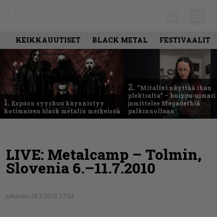
KEIKKAUUTISET
BLACK METAL
FESTIVAALIT
2.
”Mitalini näyttää ihan
plektralta” – huippu-uimari
1.
Espoon syyskuu käynnistyy
jamittelee Megadethiä
kotimaisen black metalin merkeissä
palkinnollaan
LIVE: Metalcamp – Tolmin,
Slovenia 6.–11.7.2010
Julkaistu:
28.7.2010 17:24