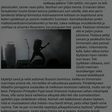
vaikkapa Jaktens Tidin tahtiin, niin pyöri se letti
yleisössäkin, tanner vaan pölisi. Noinhan sen pitää mennä. Erinäisten lähes
fanaattisten Suomi-fanien kanssa jutellessani sain selville, että alun perin
bändeistä lähtenyt kiinnostus kotimaatamme kohtaan on laajentunut aina
kielen opiskeluun ja useisiin matkoihin Suomeen. Kannattaisikohan jonkin
matkailunedistämislaitoksenkin jo herätä, tukea vaikkapa musiikkivientiä ja
unohtaa se ainainen Rovaniemi, tuo Joulupukin koti -paska.
Päälavan viimeinen
akti ei paljon joulua
julistanut. Päälava pettyi
savuun ja paukkuihin kun
Immortalin ukot pistivät
polkaksi. Uskomatonta
kyllä, kaksi ukkoa tuntui
täyttävän hyvin näinkin
ison lavan. Toki
tyylikkään uhkaava, noin
20x30-metrinen
taustakangas sekä
runsaat taidokkaasti
käytetyt savut ja valot auttoivat illuusion luonnissa. Vaikka en Immortalin
suurimpia ystäviä ole, niin keikka oli vakuuttavaa paatosta. Pönäköityneen
Abbathin pomppima sivulaukka oli melkoisen koomisen näköistä, mutta sen nyt
kesti. Pohjoisen Pimeyden Pojat toivat ilmeisesti mukanaan vähän viileämpää
ilmaa, sillä vasta tässä vaiheessa alkuyötä alkoi keli olla suomalaisittain
ajatellen jopa siedettävän viileää. Kalmah veti kakkoslavan alueen täyteen,
mitä ei muistaakseni ollut mikään muu bändi tehnyt, paitsi ehkä Opeth viime
vuonna. Toki ne pari screeniltä näytettyä jalkapallomatsia täyttivät "yllättäen"
kakkoslavan tienoon, mutta jotain futista nyt ei lasketa. Kalmahin kundit