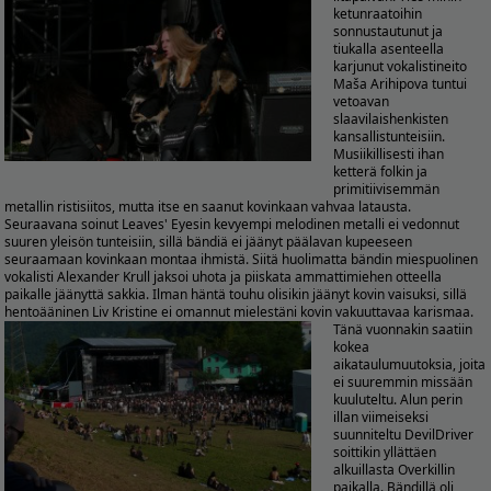
ketunraatoihin
sonnustautunut ja
tiukalla asenteella
karjunut vokalistineito
Maša Arihipova tuntui
vetoavan
slaavilaishenkisten
kansallistunteisiin.
Musiikillisesti ihan
ketterä folkin ja
primitiivisemmän
metallin ristisiitos, mutta itse en saanut kovinkaan vahvaa latausta.
Seuraavana soinut Leaves' Eyesin kevyempi melodinen metalli ei vedonnut
suuren yleisön tunteisiin, sillä bändiä ei jäänyt päälavan kupeeseen
seuraamaan kovinkaan montaa ihmistä. Siitä huolimatta bändin miespuolinen
vokalisti Alexander Krull jaksoi uhota ja piiskata ammattimiehen otteella
paikalle jäänyttä sakkia. Ilman häntä touhu olisikin jäänyt kovin vaisuksi, sillä
hentoääninen Liv Kristine ei omannut mielestäni kovin vakuuttavaa karismaa.
Tänä vuonnakin saatiin
kokea
aikataulumuutoksia, joita
ei suuremmin missään
kuuluteltu. Alun perin
illan viimeiseksi
suunniteltu DevilDriver
soittikin yllättäen
alkuillasta Overkillin
paikalla. Bändillä oli