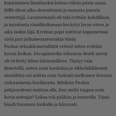
kopioimisen lisukkeeksi laittaa vähän jotain omaa.
Riffit olivat aika olemattomia ja samasta puusta
veistettyjä. Lavameininki oli toki erittäin kohdillaan,
ja innokasta rässiliivikansaa keräytyi lavan eteen jo
aika isokin läjä. Kreikan pojat soittivat loppusetissä
vielä pari julkaisematontakin biisiä.
Puolan teknikkometallistit vetivät sitten erittäin
kovan keikan. Decapitatedin tekninen death metal
oli viritetty lähes äärimmilleen. Täytyy vain
ihmetellä, miten noin hankalaa ja vikkeläliikkeistä
musiikkia voi soittaa noin tiukasti melkoisen kovasta
riehumisesta huolimatta. Mitähän Puolan
pohjavedessä mahtaa olla, kun sieltä tuppaa noin
kovia soittajia? Lekaa tuli päähän ja tunteella. Tämä
bändi Suomeen keikalle ja kiiruusti.