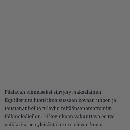
Päälavan viimeiseksi siirtynyt saksalainen
Equilibrium luotti ilmaisussaan kovaan uhoon ja
taustanauhoilta tuleviin mitäänsanomattomiin
folkmelodioihin. Ei kovinkaan vakuuttava esitys,
vaikka iso osa yleisöstä tuntui olevan kovin