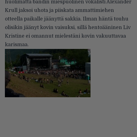
huolimatta bändin miespuolinen vokalisti Alexander
Krull jaksoi uhota ja piiskata ammattimiehen
otteella paikalle jäänyttä sakkia. Ilman häntä touhu
olisikin jäänyt kovin vaisuksi, sillä hentoääninen Liv
Kristine ei omannut mielestäni kovin vakuuttavaa
karismaa.