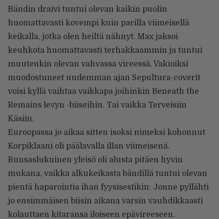
Bändin draivi tuntui olevan kaikin puolin
huomattavasti kovempi kuin parilla viimeisellä
keikalla, jotka olen heiltä nähnyt. Max jaksoi
keuhkota huomattavasti terhakkaammin ja tuntui
muutenkin olevan vahvassa vireessä. Vakioiksi
muodostuneet uudemman ajan Sepultura-coverit
voisi kyllä vaihtaa vaikkapa joihinkin Beneath the
Remains levyn -biiseihin. Tai vaikka Terveisiin
Käsiin.
Euroopassa jo aikaa sitten isoksi nimeksi kohonnut
Korpiklaani oli päälavalla illan viimeisenä.
Runsaslukuinen yleisö oli alusta pitäen hyvin
mukana, vaikka alkukeikasta bändillä tuntui olevan
pientä haparointia ihan fyysisestikin: Jonne pyllähti
jo ensimmäisen biisin aikana varsin vauhdikkaasti
kolauttaen kitaransa iloiseen epävireeseen.