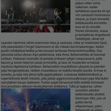
paljon sitten viime
näkemän. Kaikki
kahdeksan jäsentä oli nyt
niin sanotusti hommansa
takana, ja myös komeilla
kelttikuvioilla koristeltu
lava oli ilo silmälle.
Pienet silmänilot, viulua
ja kampiliiraa vinguttavat
hobittitytöt, olivat nyt
saaneet näemmä vähän enemmän tilaa ja vastuuta, mikä on mielestäni hyvä,
sillä päävokalisti Chrigel Glanzmann ei ole mikään karismakuningas. Kaikin
puolin viihdyttävä keikka ja kerrassaan tarttuvaa festarointimusiikkia. Osa
yleisöstä tuntui olevan ihan pähkinöinä, eikä ihme. Behemothilla oli hommat
isollaan. Päälavan reunoille oli pistetty erikseen tyhjät rumpuraiserit, joilla
basisti ja toinen kitaristi saivat yrmistellä, ja lava oli muutenkin erinäistä
mystistä tilpehööriä tulvillaan. Behemothin musiikillinen ulosanti on jotenkin
jopa hengästyttävää, nelikon muusikkous on todella kovalla tasolla. Armoa ei
annettu, ja eipä sitä yleisö kyllä pyytänytkään. Loistavaa bläkkishenkistä ja
superteknistä death metalia, joka jättää aggressiivisuudessaan jopa Mardukin
vyörytyksen kauas taakseen. Puolan pojat korvasivat tällä vedolla komeasti
toissavuotisen ukkosen keskeyttämän keikkansa. Tulta ja tappuraa.
Lähes
samoihin aikoihin
kakkoslavalla aloitteli
Deströyer 666, jota oli
pakko keritä
vilkaisemaan, joten
Behemoth jäi vähän