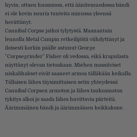
hyvin, ottaen huomioon, että äänitemuodossa bändi
ei ole kovin suuria tunteita minussa yleensä
herättänyt.
Cannibal Corpse jatkoi tylytystä. Maanantain
lennolla Metal Campin retkeilijöitä viihdyttänyt ja
iloisesti korkin päälle astunut George
”Corpsegrinder” Fisher oli vedossa, eikä krapulasta
näyttänyt olevan tietoakaan. Miehen massiiviset
niskalihakset eivät saaneet armoa tälläkään keikalla.
Tällaisen lähes täysimittaisen setin yhteydessä
Cannibal Corpsen armoton ja lähes taukoamaton
tykitys alkoi jo saada lähes huvittavia piirteitä.
Äärimmäinen bändi ja äärimmäinen keikkakone.