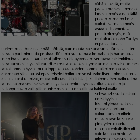
vähän liikettä, mutta
pääsääntöisesti meno oli
hidasta myös aidan tällä
puolen. Armoton helle
vaikutti varmasti myös
asiaan. Huomioitava
pointti oli myös, että
multakurkku John Tardyn
ei paljoa tarvitse
uudemmissa biiseissä enää mölistä, vain muutama sana sinne tänne ja sitten
perään pari minuuttia pelkkää riffijumitusta. Tämä alkoi vähän jo haukotuttaa,
joten ihana Beach Bar kutsui jälleen virkistäytymään. Seuraava mielenkiintoa
herättänyt esiintyjä oli Paradise Lost. Alkukeikasta yrmeän oloinen Nick Holmes
lauloi ihmeen hyvin, mutta loppukeikkaa kohden homma alkoi mennä taas
enemmän siksi tutuksi epävireiseksi hoilottamiseksi. Pakolliset Ember's Firet ja
As I Diet toki toimivat, mutta kyllä tästäkin laiska ja rutiininomainen vaikutelma
jäi. Patsasmaisesti seisoskellut yleisö kirvoitti myös Nickiltä lakonisen ja
paljonpuhuvan välispiikin: "Nice mospit."
Loppuillasta kakkoslavalla
Schwartzkristal kirskutti
norskityylistä
kireänkylmää bläkkistä,
mutta ei onnistunut
vakuuttamaan oikein
millään tasolla. Suuria
pimeyden tunteita
tulkinnut vokalistikin oli
vain lähinnä huvittava.
Jokseenkin väsynyt päivä