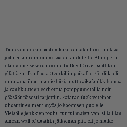
Tänä vuonnakin saatiin kokea aikataulumuutoksia,
joita ei suuremmin missään kuuluteltu. Alun perin
illan viimeiseksi suunniteltu DevilDriver soittikin
yllättäen alkuillasta Overkillin paikalla. Bändillä oli
muutama ihan mainio biisi, mutta aika bulkkikamaa
ja rankkuuteen verhottua pomppumetallia noin
pääsääntöisesti tarjottiin. Fafaran fuck-vetoinen
uhoaminen meni myös jo koomisen puolelle.
Yleisölle jenkkien touhu tuntui maistuvan, sillä illan
ainoan wall of deathin jälkeinen pitti oli jo melko