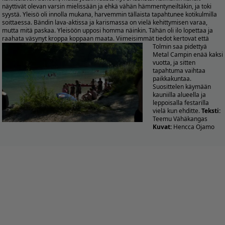
näyttivät olevan varsin mielissään ja ehkä vähän hämmentyneiltäkin, ja toki
syystä. Yleisö oli innolla mukana, harvemmin tällaista tapahtunee kotikulmilla
soittaessa. Bändin lava-aktissa ja karismassa on vielä kehittymisen varaa,
mutta mitä paskaa. Yleisöön upposi homma näinkin. Tähän oli ilo lopettaa ja
raahata väsynyt kroppa koppaan maata.
Viimeisimmät tiedot kertovat että
Tolmin saa pidettyä
Metal Campin enää kaksi
vuotta, ja sitten
tapahtuma vaihtaa
paikkakuntaa.
Suosittelen käymään
kauniilla alueella ja
leppoisalla festarilla
vielä kun ehditte.
Teksti:
Teemu Vähäkangas
Kuvat:
Hencca Ojamo