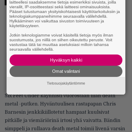
laitteellesi saadaksemme tietoja esimerkiksi sivuista, joilla
vierailit, IP-osoitteestasi sekä laitteesi ominaisuuksista.
Pääset tutustumaan yksityiskohtaisesti käyttötarkoituksiin ja
teknologiakumppaneihimme seuraavalla välilehdellä.
Hylkääminen voi vaikuttaa sivuston toimivuuteen ja
käytettävyyteen.
Jotkin teknologiamme voivat käsitellä tietoja myös ilman
suostumusta, jos niillä on siihen oikeutettu peruste. Voit
vastustaa tätä tai muuttaa asetuksiasi milloin tahansa
seuraavalla välilehdellä.
Hyväksyn kaikki
Omat valintani
Tietosuojakäytäntömme
Six Feet Under käynnisti vuorostaan illan death
metal -putken. Hyväntuulisen rastapapan Chris
Barnesin jenkkikiillotetut hampaat kuulsivat
pitkälle ja viemäriörinä irtosi yhä vaivatta. Bändin
simppeli ja rullaava death metal toimii livenä varsin