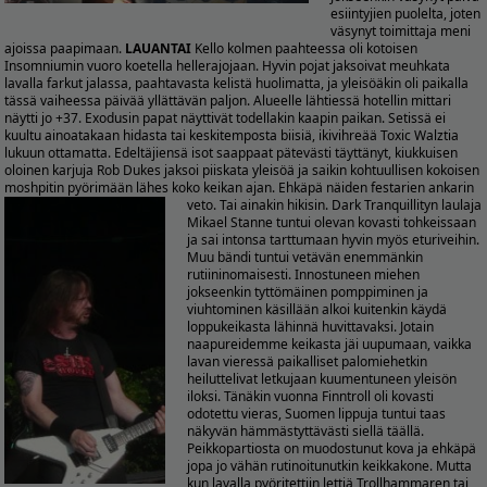
esiintyjien puolelta, joten
väsynyt toimittaja meni
ajoissa paapimaan.
LAUANTAI
Kello kolmen paahteessa oli kotoisen
Insomniumin vuoro koetella hellerajojaan. Hyvin pojat jaksoivat meuhkata
lavalla farkut jalassa, paahtavasta kelistä huolimatta, ja yleisöäkin oli paikalla
tässä vaiheessa päivää yllättävän paljon. Alueelle lähtiessä hotellin mittari
näytti jo +37. Exodusin papat näyttivät todellakin kaapin paikan. Setissä ei
kuultu ainoatakaan hidasta tai keskitemposta biisiä, ikivihreää Toxic Walztia
lukuun ottamatta. Edeltäjiensä isot saappaat pätevästi täyttänyt, kiukkuisen
oloinen karjuja Rob Dukes jaksoi piiskata yleisöä ja saikin kohtuullisen kokoisen
moshpitin pyörimään lähes koko keikan ajan. Ehkäpä näiden festarien ankarin
veto. Tai ainakin hikisin.
Dark Tranquillityn laulaja
Mikael Stanne tuntui olevan kovasti tohkeissaan
ja sai intonsa tarttumaan hyvin myös eturiveihin.
Muu bändi tuntui vetävän enemmänkin
rutiininomaisesti. Innostuneen miehen
jokseenkin tyttömäinen pomppiminen ja
viuhtominen käsillään alkoi kuitenkin käydä
loppukeikasta lähinnä huvittavaksi. Jotain
naapureidemme keikasta jäi uupumaan, vaikka
lavan vieressä paikalliset palomiehetkin
heiluttelivat letkujaan kuumentuneen yleisön
iloksi. Tänäkin vuonna Finntroll oli kovasti
odotettu vieras, Suomen lippuja tuntui taas
näkyvän hämmästyttävästi siellä täällä.
Peikkopartiosta on muodostunut kova ja ehkäpä
jopa jo vähän rutinoitunutkin keikkakone. Mutta
kun lavalla pyöritettiin lettiä Trollhammaren tai