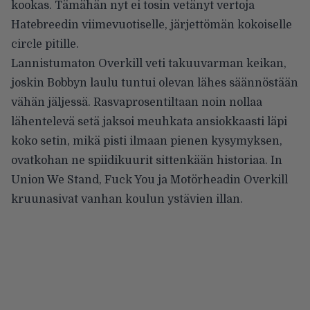
kookas. Tämähän nyt ei tosin vetänyt vertoja
Hatebreedin viimevuotiselle, järjettömän kokoiselle
circle pitille.
Lannistumaton Overkill veti takuuvarman keikan,
joskin Bobbyn laulu tuntui olevan lähes säännöstään
vähän jäljessä. Rasvaprosentiltaan noin nollaa
lähentelevä setä jaksoi meuhkata ansiokkaasti läpi
koko setin, mikä pisti ilmaan pienen kysymyksen,
ovatkohan ne spiidikuurit sittenkään historiaa. In
Union We Stand, Fuck You ja Motörheadin Overkill
kruunasivat vanhan koulun ystävien illan.