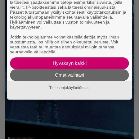
laitteellesi saadaksemme tietoja esimerkiksi sivuista, joilla
vierailit, IP-osoitteestasi sekä laitteesi ominaisuuksista.
Pääset tutustumaan yksityiskohtaisesti käyttötarkoituksiin ja
teknologiakumppaneihimme seuraavalla välilehdellä.
Hylkääminen voi vaikuttaa sivuston toimivuuteen ja
käytettävyyteen.
Jotkin teknologiamme voivat käsitellä tietoja myös ilman
suostumusta, jos niillä on siihen oikeutettu peruste. Voit
vastustaa tätä tai muuttaa asetuksiasi milloin tahansa
seuraavalla välilehdellä.
Hyväksyn kaikki
Omat valintani
Tietosuojakäytäntömme