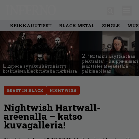
KEIKKAUUTISET
BLACK METAL
SINGLE
MUS
2.
”Mitalini näyttää ihan
plektralta” – huippu-uimari
1.
Espoon syyskuu käynnistyy
jamittelee Megadethiä
kotimaisen black metalin merkeissä
palkinnollaan
BEAST IN BLACK
NIGHTWISH
Nightwish Hartwall-
areenalla – katso
kuvagalleria!