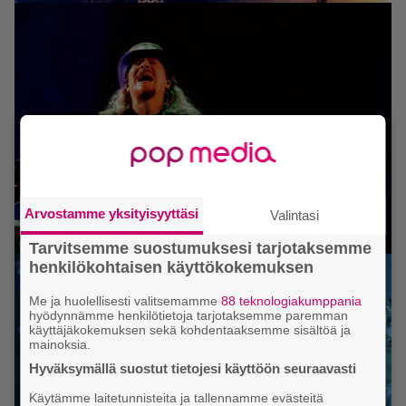
Arvostamme yksityisyyttäsi
Valintasi
Tarvitsemme suostumuksesi tarjotaksemme
henkilökohtaisen käyttökokemuksen
Me ja huolellisesti valitsemamme
88 teknologiakumppania
hyödynnämme henkilötietoja tarjotaksemme paremman
käyttäjäkokemuksen sekä kohdentaaksemme sisältöä ja
mainoksia.
Hyväksymällä suostut tietojesi käyttöön seuraavasti
Käytämme laitetunnisteita ja tallennamme evästeitä