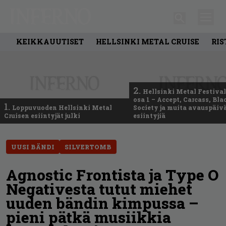
KEIKKAUUTISET
HELLSINKI METAL CRUISE
RIS
2.
Hellsinki Metal Festival
osa 1 – Accept, Carcass, Bla
1.
Loppuvuoden Hellsinki Metal
Society ja muita avauspäiv
Cruisen esiintyjät julki
esiintyjiä
UUSI BÄNDI
SILVERTOMB
Agnostic Frontista ja Type O
Negativesta tutut miehet
uuden bändin kimpussa –
pieni pätkä musiikkia