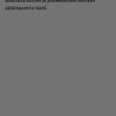
musiikin uutiset ja puheenaiheet suoraan
sähköpostiin tästä.