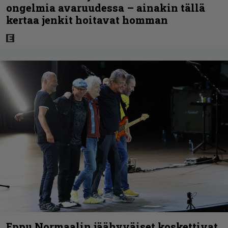
ongelmia avaruudessa – ainakin tällä
kertaa jenkit hoitavat homman
Eppu Normaalin jäähyväiset koskettivat