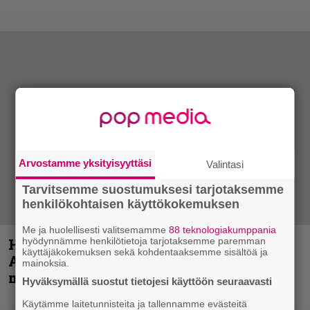
Arvostamme yksityisyyttäsi
Valintasi
Tarvitsemme suostumuksesi tarjotaksemme
henkilökohtaisen käyttökokemuksen
Me ja huolellisesti valitsemamme
88 teknologiakumppania
hyödynnämme henkilötietoja tarjotaksemme paremman
Hellsinki Metal Festival kuvina, osa 1 –
käyttäjäkokemuksen sekä kohdentaaksemme sisältöä ja
Accept, Carcass, Black Label Society ja
mainoksia.
muita avauspäivän esiintyjiä
Hyväksymällä suostut tietojesi käyttöön seuraavasti
Käytämme laitetunnisteita ja tallennamme evästeitä