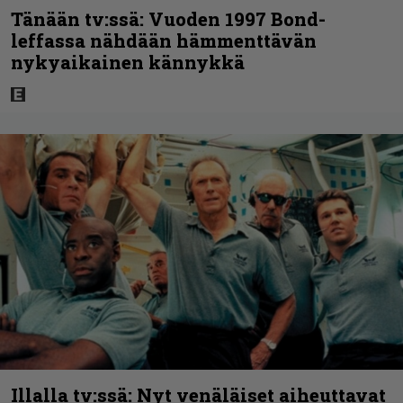
Tänään tv:ssä: Vuoden 1997 Bond-
leffassa nähdään hämmenttävän
nykyaikainen kännykkä
Illalla tv:ssä: Nyt venäläiset aiheuttavat