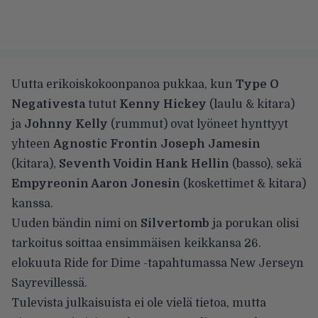
Uutta erikoiskokoonpanoa pukkaa, kun
Type O
Negativesta
tutut
Kenny Hickey
(laulu & kitara)
ja
Johnny Kelly
(rummut) ovat lyöneet hynttyyt
yhteen
Agnostic Frontin Joseph Jamesin
(kitara),
Seventh Voidin Hank Hellin
(basso), sekä
Empyreonin Aaron Jonesin
(koskettimet & kitara)
kanssa.
Uuden bändin nimi on
Silvertomb
ja porukan olisi
tarkoitus soittaa ensimmäisen keikkansa 26.
elokuuta Ride for Dime -tapahtumassa New Jerseyn
Sayrevillessä.
Tulevista julkaisuista ei ole vielä tietoa, mutta