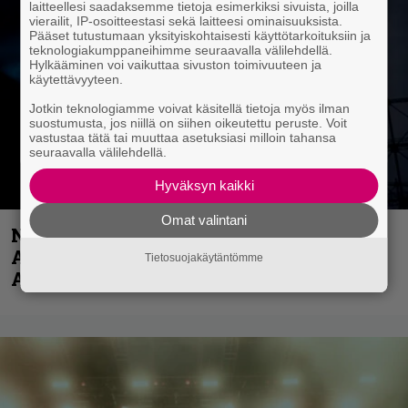
laitteellesi saadaksemme tietoja esimerkiksi sivuista, joilla
vierailit, IP-osoitteestasi sekä laitteesi ominaisuuksista.
Pääset tutustumaan yksityiskohtaisesti käyttötarkoituksiin ja
teknologiakumppaneihimme seuraavalla välilehdellä.
Hylkääminen voi vaikuttaa sivuston toimivuuteen ja
käytettävyyteen.
Jotkin teknologiamme voivat käsitellä tietoja myös ilman
suostumusta, jos niillä on siihen oikeutettu peruste. Voit
vastustaa tätä tai muuttaa asetuksiasi milloin tahansa
seuraavalla välilehdellä.
Hyväksyn kaikki
Omat valintani
Näin lähtee Ghostin Tobias Forgelta
Accept – menossa mukana myös
Tietosuojakäytäntömme
Anthrax- ja Korn-miehistöä