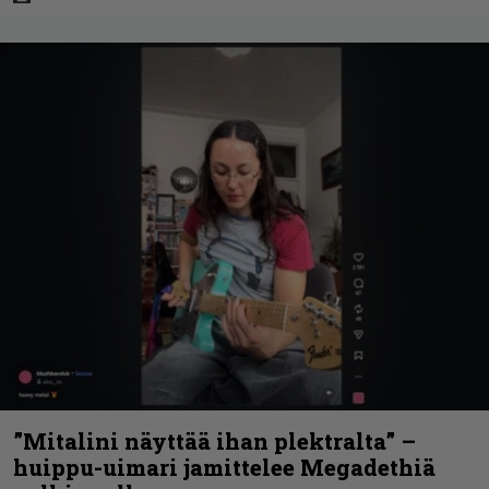
”Mitalini näyttää ihan plektralta” –
huippu-uimari jamittelee Megadethiä