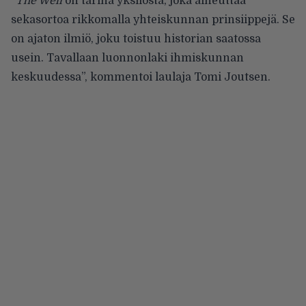
”
The Well
on tarina yksilöstä, joka aiheuttaa
sekasortoa rikkomalla yhteiskunnan prinsiippejä. Se
on ajaton ilmiö, joku toistuu historian saatossa
usein. Tavallaan luonnonlaki ihmiskunnan
keskuudessa”, kommentoi laulaja Tomi Joutsen.