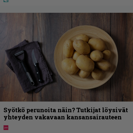
Syötkö perunoita näin? Tutkijat löysivät
yhteyden vakavaan kansansairauteen