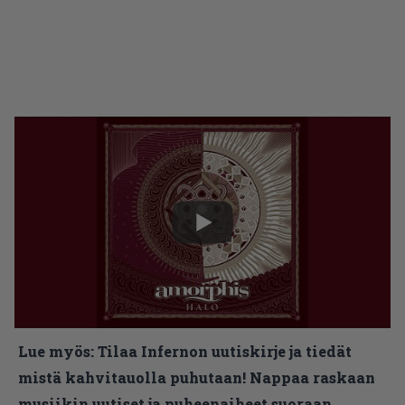
Lue myös:
Tilaa Infernon uutiskirje ja tiedät
mistä kahvitauolla puhutaan! Nappaa raskaan
musiikin uutiset ja puheenaiheet suoraan