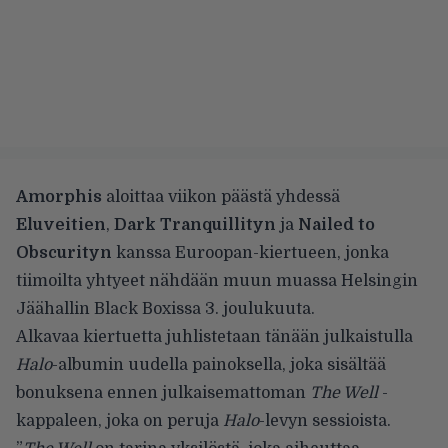
Amorphis
aloittaa viikon päästä yhdessä
Eluveitien
,
Dark Tranquillityn
ja
Nailed to
Obscurityn
kanssa Euroopan-kiertueen, jonka
tiimoilta yhtyeet nähdään muun muassa Helsingin
Jäähallin Black Boxissa 3. joulukuuta.
Alkavaa kiertuetta juhlistetaan tänään julkaistulla
Halo
-albumin uudella painoksella, joka sisältää
bonuksena ennen julkaisemattoman
The Well
-
kappaleen, joka on peruja
Halo
-levyn sessioista.