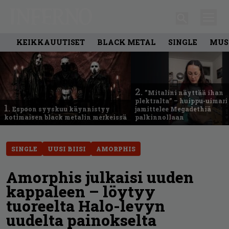
KEIKKAUUTISET
BLACK METAL
SINGLE
MUS
2.
”Mitalini näyttää ihan
plektralta” – huippu-uimari
1.
Espoon syyskuu käynnistyy
jamittelee Megadethiä
kotimaisen black metalin merkeissä
palkinnollaan
SINGLE
UUSI BIISI
AMORPHIS
Amorphis julkaisi uuden
kappaleen – löytyy
tuoreelta Halo-levyn
uudelta painokselta