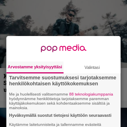
Arvostamme yksityisyyttäsi
Valintasi
Kunnianosoitus hyiselle Pohjolalle –
Tarvitsemme suostumuksesi tarjotaksemme
Shining hyppäsi keskelle kinoksia
henkilökohtaisen käyttökokemuksen
uudella videollaan
Me ja huolellisesti valitsemamme
88 teknologiakumppania
hyödynnämme henkilötietoja tarjotaksemme paremman
käyttäjäkokemuksen sekä kohdentaaksemme sisältöä ja
mainoksia.
Hyväksymällä suostut tietojesi käyttöön seuraavasti
Käytämme laitetunnisteita ja tallennamme evästeitä