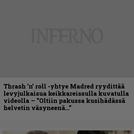
Thrash ’n’ roll -yhtye Madred ryydittää
levyjulkaisua keikkareissulla kuvatulla
videolla – ”Oltiin pakussa kusihädässä
helvetin väsyneenä…”