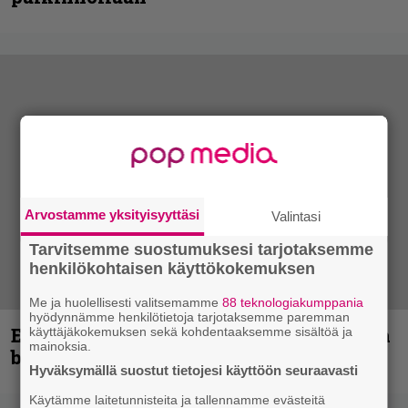
Arvostamme yksityisyyttäsi
Valintasi
Tarvitsemme suostumuksesi tarjotaksemme
henkilökohtaisen käyttökokemuksen
Me ja huolellisesti valitsemamme
88 teknologiakumppania
hyödynnämme henkilötietoja tarjotaksemme paremman
Espoon syyskuu käynnistyy kotimaisen
käyttäjäkokemuksen sekä kohdentaaksemme sisältöä ja
mainoksia.
black metalin merkeissä
Hyväksymällä suostut tietojesi käyttöön seuraavasti
Käytämme laitetunnisteita ja tallennamme evästeitä