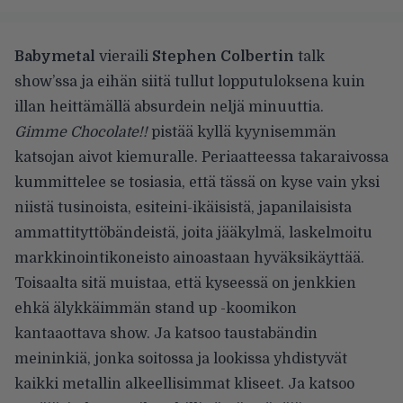
Babymetal
vieraili
Stephen Colbertin
talk
show’ssa ja eihän siitä tullut lopputuloksena kuin
illan heittämällä absurdein neljä minuuttia.
Gimme Chocolate!!
pistää kyllä kyynisemmän
katsojan aivot kiemuralle. Periaatteessa takaraivossa
kummittelee se tosiasia, että tässä on kyse vain yksi
niistä tusinoista, esiteini-ikäisistä, japanilaisista
ammattityttöbändeistä, joita jääkylmä, laskelmoitu
markkinointikoneisto ainoastaan hyväksikäyttää.
Toisaalta sitä muistaa, että kyseessä on jenkkien
ehkä älykkäimmän stand up -koomikon
kantaaottava show. Ja katsoo taustabändin
meininkiä, jonka soitossa ja lookissa yhdistyvät
kaikki metallin alkeellisimmat kliseet. Ja katsoo