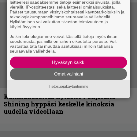
laitteellesi saadaksemme tietoja esimerkiksi sivuista, joilla
vierailit, IP-osoitteestasi sekä laitteesi ominaisuuksista.
Pääset tutustumaan yksityiskohtaisesti käyttötarkoituksiin ja
teknologiakumppaneihimme seuraavalla välilehdellä.
Hylkääminen voi vaikuttaa sivuston toimivuuteen ja
käytettävyyteen.
Jotkin teknologiamme voivat käsitellä tietoja myös ilman
suostumusta, jos niillä on siihen oikeutettu peruste. Voit
vastustaa tätä tai muuttaa asetuksiasi milloin tahansa
seuraavalla välilehdellä.
Hyväksyn kaikki
Omat valintani
Tietosuojakäytäntömme
Kunnianosoitus hyiselle Pohjolalle –
Shining hyppäsi keskelle kinoksia
uudella videollaan