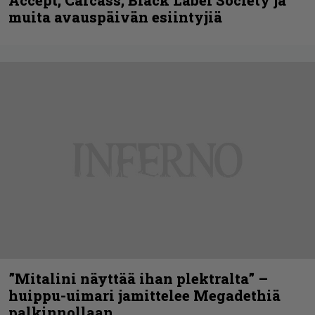
muita avauspäivän esiintyjiä
”Mitalini näyttää ihan plektralta” –
huippu-uimari jamittelee Megadethiä
palkinnollaan