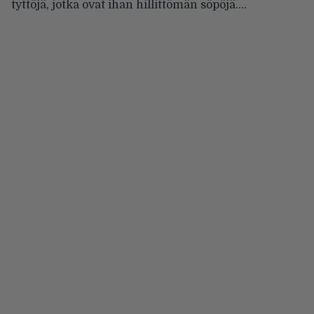
tyttöjä, jotka ovat ihan hillittömän söpöjä….