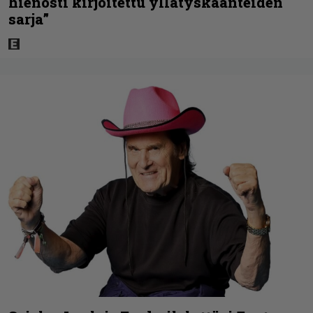
hienosti kirjoitettu yllätyskäänteiden
sarja”