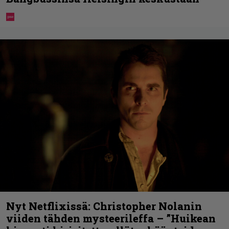
Nyt Netflixissä: Christopher Nolanin
viiden tähden mysteerileffa – ”Huikean