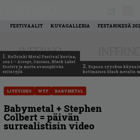
FESTIVAALIT
KUVAGALLERIA
FESTARIKESÄ 20
1.
Hellsinki Metal Festival kuvina,
osa 1 – Accept, Carcass, Black Label
2.
Society ja muita avauspäivän
Espoon syyskuu käynni
esiintyjiä
kotimaisen black metalin m
LIVEVIDEO
WTF
BABYMETAL
Babymetal + Stephen
Colbert = päivän
surrealistisin video