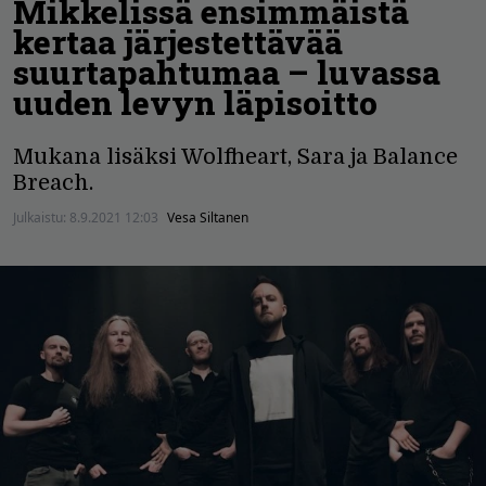
Mikkelissä ensimmäistä
kertaa järjestettävää
suurtapahtumaa – luvassa
uuden levyn läpisoitto
Mukana lisäksi Wolfheart, Sara ja Balance
Breach.
Julkaistu:
8.9.2021 12:03
Vesa Siltanen