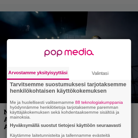
Arvostamme yksityisyyttäsi
Valintasi
Tarvitsemme suostumuksesi tarjotaksemme
henkilökohtaisen käyttökokemuksen
Me ja huolellisesti valitsemamme
88 teknologiakumppania
hyödynnämme henkilötietoja tarjotaksemme paremman
Näin lähtee Ghostin Tobias Forgelta
käyttäjäkokemuksen sekä kohdentaaksemme sisältöä ja
mainoksia.
Accept – menossa mukana myös
Anthrax- ja Korn-miehistöä
Hyväksymällä suostut tietojesi käyttöön seuraavasti
Käytämme laitetunnisteita ja tallennamme evästeitä