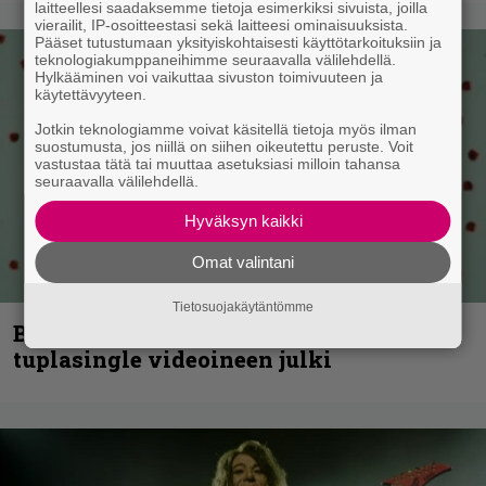
laitteellesi saadaksemme tietoja esimerkiksi sivuista, joilla
vierailit, IP-osoitteestasi sekä laitteesi ominaisuuksista.
Pääset tutustumaan yksityiskohtaisesti käyttötarkoituksiin ja
teknologiakumppaneihimme seuraavalla välilehdellä.
Hylkääminen voi vaikuttaa sivuston toimivuuteen ja
käytettävyyteen.
Jotkin teknologiamme voivat käsitellä tietoja myös ilman
suostumusta, jos niillä on siihen oikeutettu peruste. Voit
vastustaa tätä tai muuttaa asetuksiasi milloin tahansa
seuraavalla välilehdellä.
Hyväksyn kaikki
Omat valintani
Tietosuojakäytäntömme
Blind Channel palaa rytinällä –
tuplasingle videoineen julki