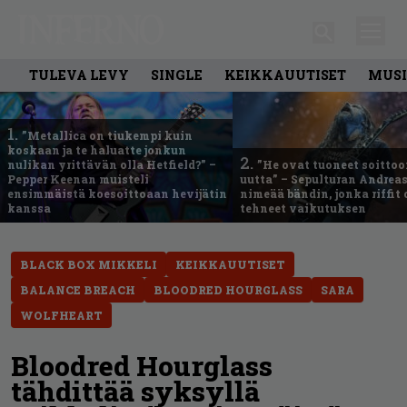
TULEVA LEVY
SINGLE
KEIKKAUUTISET
MUSI
1.
”Metallica on tiukempi kuin
koskaan ja te haluatte jonkun
2.
nulikan yrittävän olla Hetfield?” –
”He ovat tuoneet soittoo
Pepper Keenan muisteli
uutta” – Sepulturan Andreas
ensimmäistä koesoittoaan hevijätin
nimeää bändin, jonka riffit
kanssa
tehneet vaikutuksen
BLACK BOX MIKKELI
KEIKKAUUTISET
BALANCE BREACH
BLOODRED HOURGLASS
SARA
WOLFHEART
Bloodred Hourglass
tähdittää syksyllä