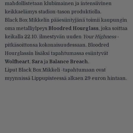
mahdollistetaan klubimainen ja intensiivinen
keikkaelämys stadion-tason produktiolla.
Black Box Mikkelin pääesiintyjänä toimii kaupungin
oma metalliylpeys
Bloodred Hourglass
, joka soittaa
keikalla 22.10. ilmestyvän uuden
Your Highness
-
pitkäsoittonsa kokonaisuudessaan. Bloodred
Hourglassin lisäksi tapahtumassa esiintyvät
Wolfheart
,
Sara
ja
Balance Breach
.
Liput Black Box Mikkeli -tapahtumaan ovat
myynnissä
Lippupisteessä
alkaen 29 euron hintaan.