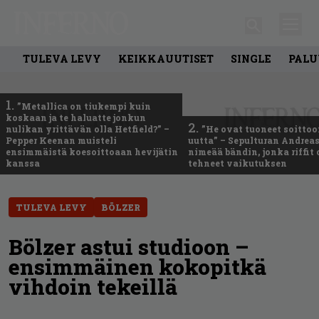
TULEVA LEVY
KEIKKAUUTISET
SINGLE
PALU
1.
”Metallica on tiukempi kuin
koskaan ja te haluatte jonkun
2.
nulikan yrittävän olla Hetfield?” –
”He ovat tuoneet soittoo
Pepper Keenan muisteli
uutta” – Sepulturan Andreas
ensimmäistä koesoittoaan hevijätin
nimeää bändin, jonka riffit
kanssa
tehneet vaikutuksen
TULEVA LEVY
BÖLZER
Bölzer astui studioon –
ensimmäinen kokopitkä
vihdoin tekeillä