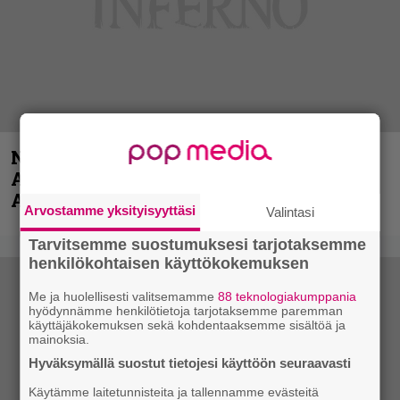
Näin lähtee Ghostin Tobias Forgelta
Accept – menossa mukana myös
Anthrax- ja Korn-miehistöä
Arvostamme yksityisyyttäsi
Valintasi
Tarvitsemme suostumuksesi tarjotaksemme
henkilökohtaisen käyttökokemuksen
Me ja huolellisesti valitsemamme
88 teknologiakumppania
hyödynnämme henkilötietoja tarjotaksemme paremman
käyttäjäkokemuksen sekä kohdentaaksemme sisältöä ja
mainoksia.
Hyväksymällä suostut tietojesi käyttöön seuraavasti
Käytämme laitetunnisteita ja tallennamme evästeitä