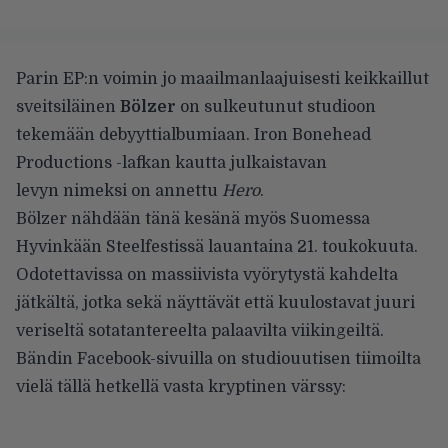
Parin EP:n voimin jo maailmanlaajuisesti keikkaillut
sveitsiläinen
Bölzer
on sulkeutunut studioon
tekemään debyyttialbumiaan. Iron Bonehead
Productions -lafkan kautta julkaistavan
levyn nimeksi on annettu
Hero
.
Bölzer nähdään tänä kesänä myös Suomessa
Hyvinkään
Steelfestissä
lauantaina 21. toukokuuta.
Odotettavissa on massiivista vyörytystä kahdelta
jätkältä, jotka sekä näyttävät että kuulostavat juuri
veriseltä sotatantereelta palaavilta viikingeiltä.
Bändin
Facebook-sivuilla
on studiouutisen tiimoilta
vielä tällä hetkellä vasta kryptinen värssy: