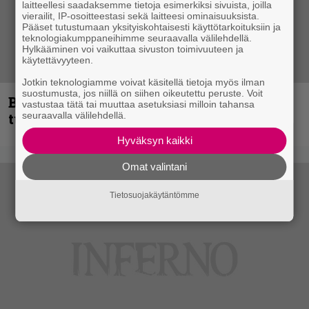
laitteellesi saadaksemme tietoja esimerkiksi sivuista, joilla
vierailit, IP-osoitteestasi sekä laitteesi ominaisuuksista.
Pääset tutustumaan yksityiskohtaisesti käyttötarkoituksiin ja
teknologiakumppaneihimme seuraavalla välilehdellä.
Hylkääminen voi vaikuttaa sivuston toimivuuteen ja
käytettävyyteen.
Jotkin teknologiamme voivat käsitellä tietoja myös ilman
suostumusta, jos niillä on siihen oikeutettu peruste. Voit
Blind Channel palaa rytinällä –
vastustaa tätä tai muuttaa asetuksiasi milloin tahansa
tuplasingle videoineen julki
seuraavalla välilehdellä.
Hyväksyn kaikki
Omat valintani
Tietosuojakäytäntömme