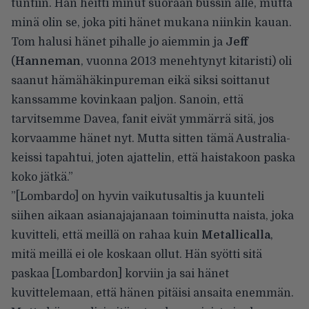
tuntiin. Hän heitti minut suoraan bussin alle, mutta
minä olin se, joka piti hänet mukana niinkin kauan.
Tom halusi hänet pihalle jo aiemmin ja
Jeff
(
Hanneman
, vuonna 2013 menehtynyt kitaristi) oli
saanut hämähäkinpureman eikä siksi soittanut
kanssamme kovinkaan paljon. Sanoin, että
tarvitsemme Davea, fanit eivät ymmärrä sitä, jos
korvaamme hänet nyt. Mutta sitten tämä Australia-
keissi tapahtui, joten ajattelin, että haistakoon paska
koko jätkä.”
”[Lombardo] on hyvin vaikutusaltis ja kuunteli
siihen aikaan asianajajanaan toiminutta naista, joka
kuvitteli, että meillä on rahaa kuin
Metallicalla
,
mitä meillä ei ole koskaan ollut. Hän syötti sitä
paskaa [Lombardon] korviin ja sai hänet
kuvittelemaan, että hänen pitäisi ansaita enemmän.