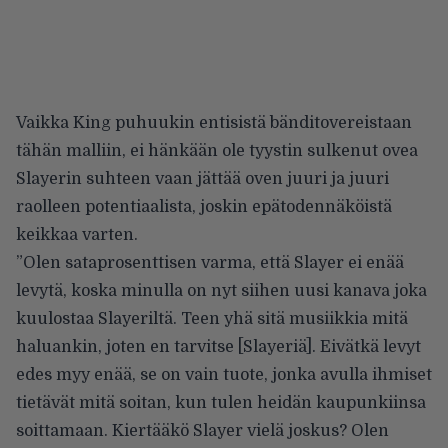
Vaikka King puhuukin entisistä bänditovereistaan
tähän malliin, ei hänkään ole tyystin sulkenut ovea
Slayerin suhteen vaan jättää oven juuri ja juuri
raolleen potentiaalista, joskin epätodennäköistä
keikkaa varten.
”Olen sataprosenttisen varma, että Slayer ei enää
levytä, koska minulla on nyt siihen uusi kanava joka
kuulostaa Slayeriltä. Teen yhä sitä musiikkia mitä
haluankin, joten en tarvitse [Slayeriä]. Eivätkä levyt
edes myy enää, se on vain tuote, jonka avulla ihmiset
tietävät mitä soitan, kun tulen heidän kaupunkiinsa
soittamaan. Kiertääkö Slayer vielä joskus? Olen