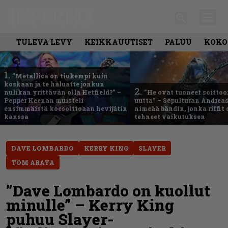
TULEVA LEVY
KEIKKAUUTISET
PALUU
KOKO
1.
”Metallica on tiukempi kuin
koskaan ja te haluatte jonkun
2.
nulikan yrittävän olla Hetfield?” –
”He ovat tuoneet soittoo
Pepper Keenan muisteli
uutta” – Sepulturan Andreas
ensimmäistä koesoittoaan hevijätin
nimeää bändin, jonka riffit
kanssa
tehneet vaikutuksen
DAVE LOMBARDO
KERRY KING
SLAYER
TOM ARAYA
”Dave Lombardo on kuollut
minulle” – Kerry King
puhuu Slayer-