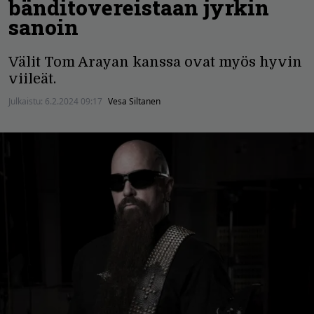
bänditovereistaan jyrkin
sanoin
Välit Tom Arayan kanssa ovat myös hyvin
viileät.
Julkaistu:
6.2.2024 09:17
Vesa Siltanen