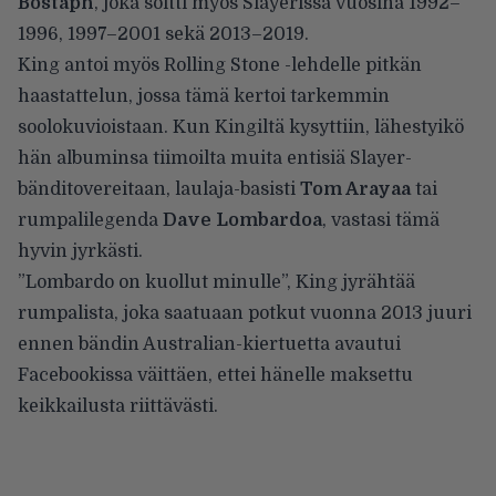
Bostaph
, joka soitti myös Slayerissä vuosina 1992–
1996, 1997–2001 sekä 2013–2019.
King antoi myös
Rolling Stone -lehdelle pitkän
haastattelun
, jossa tämä kertoi tarkemmin
soolokuvioistaan. Kun Kingiltä kysyttiin, lähestyikö
hän albuminsa tiimoilta muita entisiä Slayer-
bänditovereitaan, laulaja-basisti
Tom Arayaa
tai
rumpalilegenda
Dave Lombardoa
, vastasi tämä
hyvin jyrkästi.
”Lombardo on kuollut minulle”, King jyrähtää
rumpalista, joka saatuaan potkut vuonna 2013 juuri
ennen bändin Australian-kiertuetta
avautui
Facebookissa
väittäen, ettei hänelle maksettu
keikkailusta riittävästi.