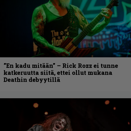
”En kadu mitään” – Rick Rozz ei tunne
katkeruutta siitä, ettei ollut mukana
Deathin debyytillä