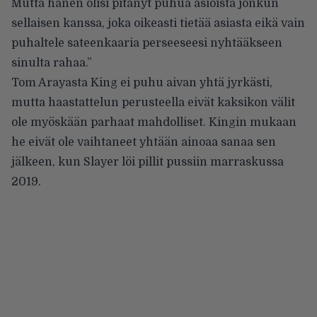
Mutta hänen olisi pitänyt puhua asioista jonkun
sellaisen kanssa, joka oikeasti tietää asiasta eikä vain
puhaltele sateenkaaria perseeseesi nyhtääkseen
sinulta rahaa.”
Tom Arayasta King ei puhu aivan yhtä jyrkästi,
mutta haastattelun perusteella eivät kaksikon välit
ole myöskään parhaat mahdolliset. Kingin mukaan
he eivät ole vaihtaneet yhtään ainoaa sanaa sen
jälkeen, kun Slayer löi pillit pussiin marraskussa
2019.