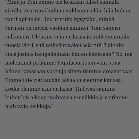
”Minä ja Tom emme ole koskaan olleet samalla
sivulla. Jos minä haluan suklaapirtelön, hän haluaa
vaniljapirtelön. Jos minulta kysytään, minkä
värinen on taivas, vastaan sininen. Tom sanoisi
valkoinen. Olemme vain erilaisia ja mitä enemmän
vuosia vieri, sitä selkeämmäksi asia tuli. Tulenko
vielä joskus hengailemaan hänen kanssaan? No, me
molemmat pidämme tequilasta joten voin ottaa
hänen kanssaan shotit ja sitten tiemme eroavat taas.
Emme tule viettämään aikaa toistemme kanssa,
koska olemme niin erilaisia. Yhdessä saimme
kuitenkin aikaan mahtavaa musiikkia ja soitimme
mahtavia keikkoja.”