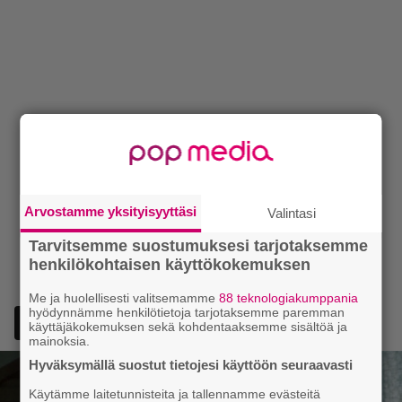
Arvostamme yksityisyyttäsi
Valintasi
Tarvitsemme suostumuksesi tarjotaksemme
henkilökohtaisen käyttökokemuksen
Me ja huolellisesti valitsemamme
88 teknologiakumppania
hyödynnämme henkilötietoja tarjotaksemme paremman
käyttäjäkokemuksen sekä kohdentaaksemme sisältöä ja
mainoksia.
Hyväksymällä suostut tietojesi käyttöön seuraavasti
Käytämme laitetunnisteita ja tallennamme evästeitä