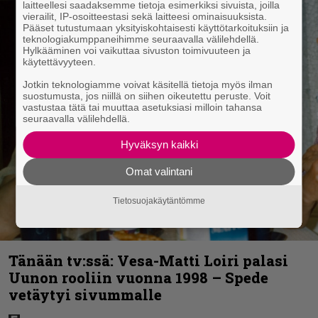
laitteellesi saadaksemme tietoja esimerkiksi sivuista, joilla
vierailit, IP-osoitteestasi sekä laitteesi ominaisuuksista.
Pääset tutustumaan yksityiskohtaisesti käyttötarkoituksiin ja
teknologiakumppaneihimme seuraavalla välilehdellä.
Hylkääminen voi vaikuttaa sivuston toimivuuteen ja
käytettävyyteen.
Jotkin teknologiamme voivat käsitellä tietoja myös ilman
suostumusta, jos niillä on siihen oikeutettu peruste. Voit
vastustaa tätä tai muuttaa asetuksiasi milloin tahansa
seuraavalla välilehdellä.
Hyväksyn kaikki
Omat valintani
Tietosuojakäytäntömme
Tänään tv:ssä: Vesa-Matti Loiri palasi
Uunon rooliin vuonna 1998 – Spede
vetäytyi sivummalle