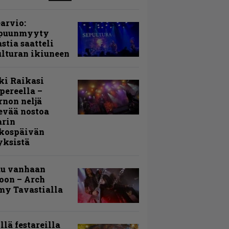
arvio:
puunmyyty
stia saatteli
lturan ikiuneen
ki Raikasi
ereella –
rnon neljä
evää nostoa
arin
kospäivän
yksistä
uu vanhaan
toon – Arch
my Tavastialla
llä festareilla