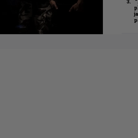
”
p
j
p