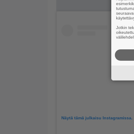
esimerkiks
tutustuma
seuraaval
käytettäv
Jotkin te
oikeutett
välilehdel
Näytä tämä julkaisu Instagramissa.