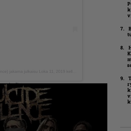
P
k
v
B
t
K
m
s
ence) jakama julkaisu
Loka 11, 2019 kello 1.33 PDT
T
r
teriaalista:
k
v
k