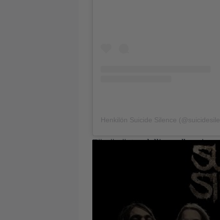
Henkilön Suicide Silence (@suicidesil
Tässä näyte edellisen albumin ma