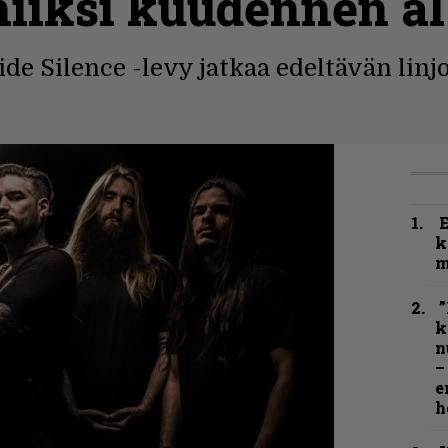
miiksi kuudennen a
e Silence -levy jatkaa edeltävän linjo
k
m
”
k
n
–
e
h