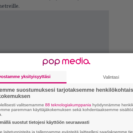
etreille.
vostamme yksityisyyttäsi
Valintasi
semme suostumuksesi tarjotaksemme henkilökohtai
ökokemuksen
lellisesti valitsemamme
88 teknologiakumppania
hyödynnämme henkilö
k
semme paremman käyttäjäkokemuksen sekä kohdentaaksemme sisältöä
m
a.
ällä suostut tietojesi käyttöön seuraavasti
”
laitetunnisteita ja tallennamme evästeitä laitteellesi saadaksemme tie