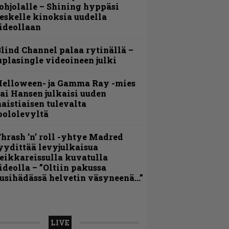
ohjolalle – Shining hyppäsi
eskelle kinoksia uudella
ideollaan
lind Channel palaa rytinällä –
uplasingle videoineen julki
Helloween- ja Gamma Ray -mies
ai Hansen julkaisi uuden
aistiaisen tulevalta
oololevyltä
hrash ’n’ roll -yhtye Madred
yydittää levyjulkaisua
eikkareissulla kuvatulla
ideolla – ”Oltiin pakussa
usihädässä helvetin väsyneenä…”
LIVE