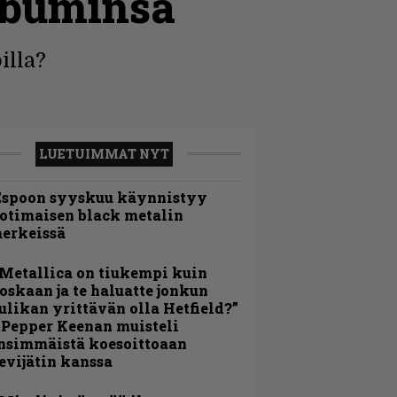
lbuminsa
illa?
LUETUIMMAT NYT
Espoon syyskuu käynnistyy
otimaisen black metalin
erkeissä
Metallica on tiukempi kuin
oskaan ja te haluatte jonkun
ulikan yrittävän olla Hetfield?”
 Pepper Keenan muisteli
nsimmäistä koesoittoaan
evijätin kanssa