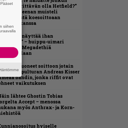
oskaan ja te haluatte jonkun
. Pääset
ulikan yrittävän olla Hetfield?”
e
 Pepper Keenan muisteli
nsimmäistä koesoittoaan
evijätin kanssa
n siihen
uraavalla
Mitalini näyttää ihan
lektralta” – huippu-uimari
amittelee Megadethiä
alkinnollaan
He ovat tuoneet soittoon jotain
äytäntömme
utta” – Sepulturan Andreas Kisser
imeää bändin, jonka riffit ovat
ehneet vaikutuksen
äin lähtee Ghostin Tobias
orgelta Accept – menossa
ukana myös Anthrax- ja Korn-
iehistöä
unnianosoitus hyiselle