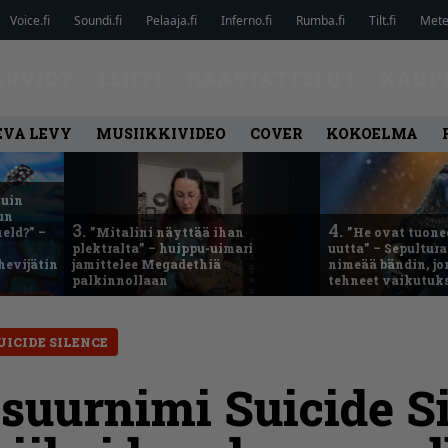
Voice.fi
Soundi.fi
Pelaaja.fi
Inferno.fi
Rumba.fi
Tilt.fi
Metel
ARVIOT
LEHTI
HAASTATTELUT
KAUP
EVA LEVY
MUSIIKKIVIDEO
COVER
KOKOELMA
kuin
un
3.
4.
eld?” –
”Mitalini näyttää ihan
”He ovat tuonee
plektralta” – huippu-uimari
uutta” – Sepultur
hevijätin
jamittelee Megadethiä
nimeää bändin, jon
palkinnollaan
tehneet vaikutuk
UICIDE SILENCE
suurnimi Suicide S