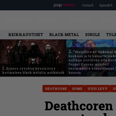
Como.fi
Episodi.fi
ETUSIVU
UUTISET
LEVY
KEIKKAUUTISET
BLACK METAL
SINGLE
TUL
2.
”Metallica on tiukempi 
koskaan ja te haluatte jonk
nulikan yrittävän olla Hetfi
Pepper Keenan muisteli
1.
Espoon syyskuu käynnistyy
ensimmäistä koesoittoaan 
kotimaisen black metalin merkeissä
kanssa
DEATHCORE
SOME
UUSI LEVY
S
Deathcoren 