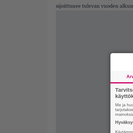
sijoittunee tulevan vuoden alkum
Ar
Tarvit
käytt
Me ja huo
tarjotak
mainoksi
Hyväksym
Käytämme 