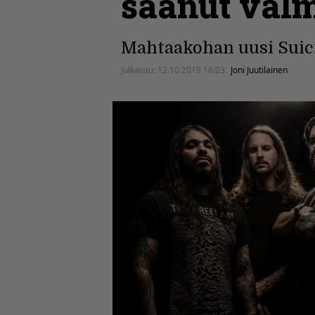
saanut val
Mahtaakohan uusi Suicid
Julkaistu:
12.10.2019 18:03
Joni Juutilainen