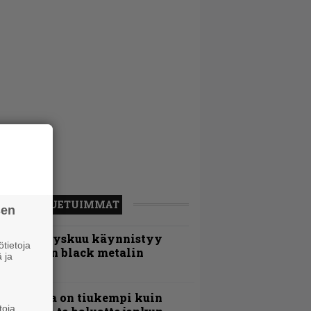
LUETUIMMAT
sen
Espoon syyskuu käynnistyy
tietoja
otimaisen black metalin
 ja
erkeissä
Metallica on tiukempi kuin
toja