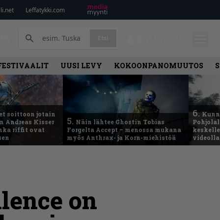
i.net
Leffatykki.com
PA
Etsi
KIRJAUDU
FESTIVAALIT
UUSI LEVY
KOKOONPANOMUUTOS
S
6.
t soittoon jotain
Kunni
5.
an Andreas Kisser
Näin lähtee Ghostin Tobias
Pohjolal
ka riffit ovat
Forgelta Accept – menossa mukana
keskelle
sen
myös Anthrax- ja Korn-miehistöä
videoll
ilence on