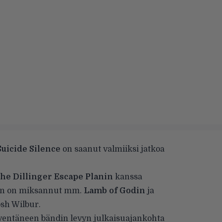
Suicide Silence
on saanut valmiiksi jatkoa
he Dillinger Escape Planin
kanssa
en on miksannut mm.
Lamb of Godin
ja
sh Wilbur.
eventäneen bändin
levyn julkaisuajankohta