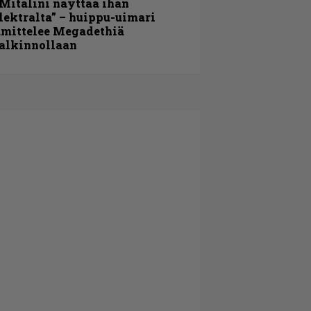
Mitalini näyttää ihan
lektralta” – huippu-uimari
amittelee Megadethiä
alkinnollaan