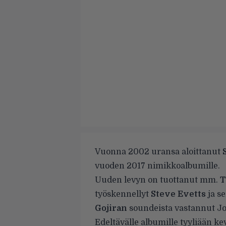
Vuonna 2002 uransa aloittanut
vuoden 2017 nimikkoalbumille.
Uuden levyn on tuottanut mm.
T
työskennellyt
Steve Evetts
ja s
Gojiran
soundeista vastannut Jo
Edeltävälle albumille tyyliään k