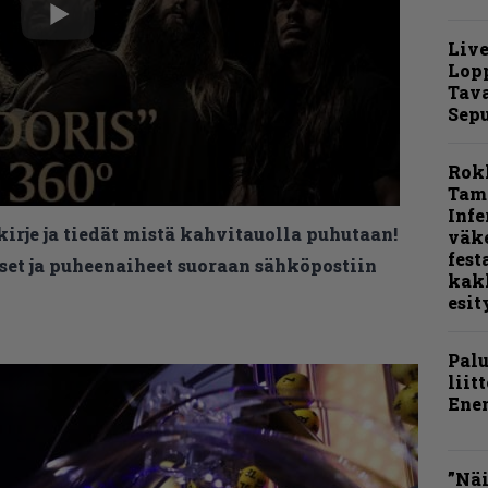
Live
Lop
Tava
Sepu
Rok
Tamp
Infe
kirje ja tiedät mistä kahvitauolla puhutaan!
väk
fest
et ja puheenaiheet suoraan sähköpostiin
kak
esit
Pal
liit
Ene
”Näi