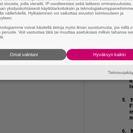
k
i sivuista, joilla vierailit, IP-osoitteestasi sekä laitteesi ominaisuuksista
n
an yksityiskohtaisesti käyttötarkoituksiin ja teknologiakumppaneihimm
–
la välilehdellä. Hylkääminen voi vaikuttaa sivuston toimivuuteen ja
e
yyteen.
h
knologiamme voivat käsitellä tietoja myös ilman suostumusta, jos niillä o
u peruste. Voit vastustaa tätä tai muuttaa asetuksiasi milloin tahansa se
”
lä.
p
j
Omat valintani
Hyväksyn kaikki
p
”
Tietosuojak
u
n
t
N
F
m
m
K