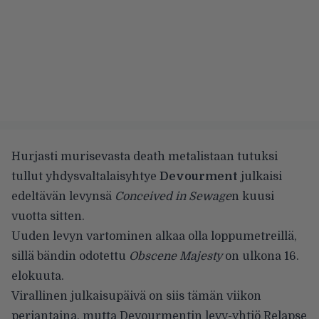
Hurjasti murisevasta death metalistaan tutuksi
tullut yhdysvaltalaisyhtye
Devourment
julkaisi
edeltävän levynsä
Conceived in Sewage
n kuusi
vuotta sitten.
Uuden levyn vartominen alkaa olla loppumetreillä,
sillä bändin odotettu
Obscene Majesty
on ulkona 16.
elokuuta.
Virallinen julkaisupäivä on siis tämän viikon
perjantaina, mutta Devourmentin levy-yhtiö Relapse