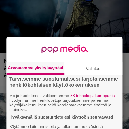
Näin lähtee Ghostin Tobias Forgelta
Accept – menossa mukana myös
Arvostamme yksityisyyttäsi
Valintasi
Anthrax- ja Korn-miehistöä
Tarvitsemme suostumuksesi tarjotaksemme
henkilökohtaisen käyttökokemuksen
Me ja huolellisesti valitsemamme
88 teknologiakumppania
hyödynnämme henkilötietoja tarjotaksemme paremman
käyttäjäkokemuksen sekä kohdentaaksemme sisältöä ja
mainoksia.
Hyväksymällä suostut tietojesi käyttöön seuraavasti
Käytämme laitetunnisteita ja tallennamme evästeitä