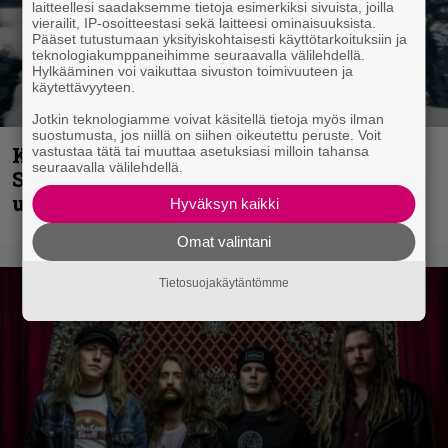
laitteellesi saadaksemme tietoja esimerkiksi sivuista, joilla
vierailit, IP-osoitteestasi sekä laitteesi ominaisuuksista.
Pääset tutustumaan yksityiskohtaisesti käyttötarkoituksiin ja
teknologiakumppaneihimme seuraavalla välilehdellä.
Hylkääminen voi vaikuttaa sivuston toimivuuteen ja
käytettävyyteen.
Jotkin teknologiamme voivat käsitellä tietoja myös ilman
suostumusta, jos niillä on siihen oikeutettu peruste. Voit
Kunnianosoitus hyiselle Pohjolalle –
vastustaa tätä tai muuttaa asetuksiasi milloin tahansa
seuraavalla välilehdellä.
Shining hyppäsi keskelle kinoksia
uudella videollaan
Hyväksyn kaikki
Omat valintani
Tietosuojakäytäntömme