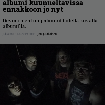
albumi kuunneltavissa
ennakkoon jo nyt
Devourment on palannut todella kovalla
albumilla.
Julkaistu:
14.8.2019 20:41
Joni Juutilainen