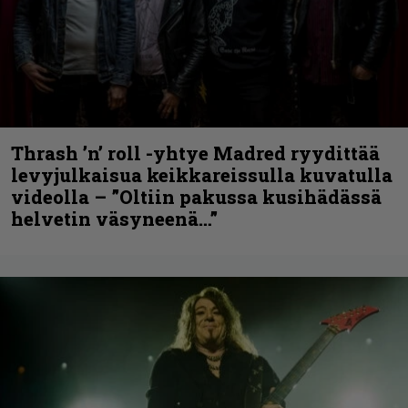
Thrash ’n’ roll -yhtye Madred ryydittää
levyjulkaisua keikkareissulla kuvatulla
videolla – ”Oltiin pakussa kusihädässä
helvetin väsyneenä…”