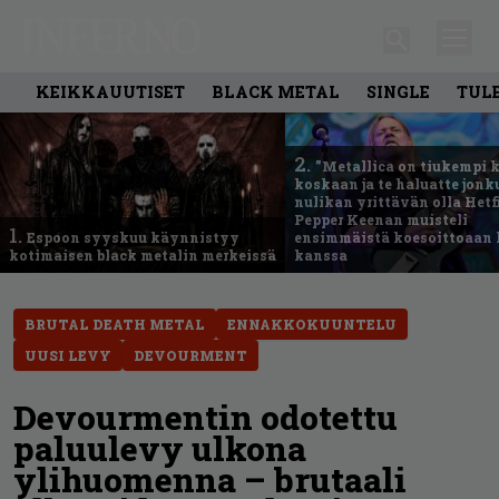
KEIKKAUUTISET
BLACK METAL
SINGLE
TUL
2.
”Metallica on tiukempi 
koskaan ja te haluatte jonk
nulikan yrittävän olla Hetfi
Pepper Keenan muisteli
1.
Espoon syyskuu käynnistyy
ensimmäistä koesoittoaan 
kotimaisen black metalin merkeissä
kanssa
BRUTAL DEATH METAL
ENNAKKOKUUNTELU
UUSI LEVY
DEVOURMENT
Devourmentin odotettu
paluulevy ulkona
ylihuomenna – brutaali