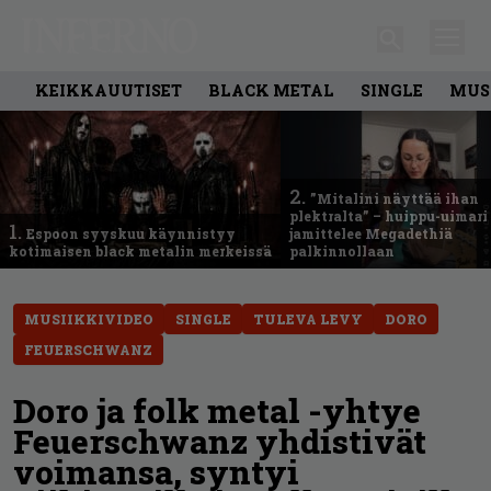
KEIKKAUUTISET
BLACK METAL
SINGLE
MUS
2.
”Mitalini näyttää ihan
plektralta” – huippu-uimari
1.
Espoon syyskuu käynnistyy
jamittelee Megadethiä
kotimaisen black metalin merkeissä
palkinnollaan
MUSIIKKIVIDEO
SINGLE
TULEVA LEVY
DORO
FEUERSCHWANZ
Doro ja folk metal -yhtye
Feuerschwanz yhdistivät
voimansa, syntyi