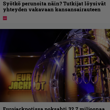
Syötkö perunoita näin? Tutkijat löysivät
yhteyden vakavaan kansansairauteen
Eurojackpotissa poksahti 32,7 miljoonaa,