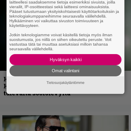
laitteellesi saadaksemme tietoja esimerkiksi sivuista, joilla
vierailit, IP-osoitteestasi sekä laitteesi ominaisuuksista.
Pääset tutustumaan yksityiskohtaisesti käyttötarkoituksiin ja
teknologiakumppaneihimme seuraavalla välilehdellä.
Hylkääminen voi vaikuttaa sivuston toimivuuteen ja
käytettävyyteen.
Jotkin teknologiamme voivat käsitellä tietoja myös ilman
suostumusta, jos niillä on siihen oikeutettu peruste. Voit
vastustaa tätä tai muuttaa asetuksiasi milloin tahansa
seuraavalla välilehdellä.
Hyväksyn kaikki
Omat valintani
Helloween- ja Gamma Ray -mies Kai
Tietosuojakäytäntömme
Hansen julkaisi uuden maistiaisen
tulevalta soololevyltä