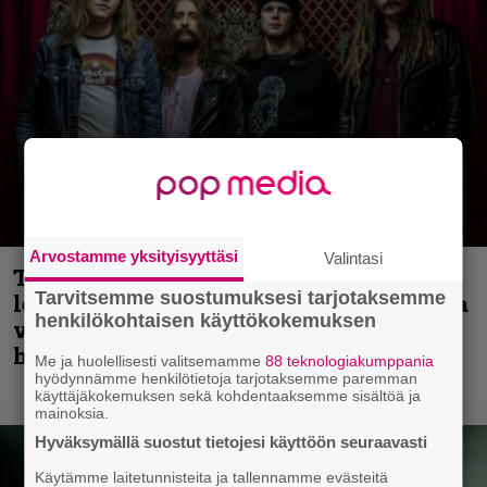
Arvostamme yksityisyyttäsi
Valintasi
Thrash ’n’ roll -yhtye Madred ryydittää
Tarvitsemme suostumuksesi tarjotaksemme
levyjulkaisua keikkareissulla kuvatulla
henkilökohtaisen käyttökokemuksen
videolla – ”Oltiin pakussa kusihädässä
helvetin väsyneenä…”
Me ja huolellisesti valitsemamme
88 teknologiakumppania
hyödynnämme henkilötietoja tarjotaksemme paremman
käyttäjäkokemuksen sekä kohdentaaksemme sisältöä ja
mainoksia.
Hyväksymällä suostut tietojesi käyttöön seuraavasti
Käytämme laitetunnisteita ja tallennamme evästeitä