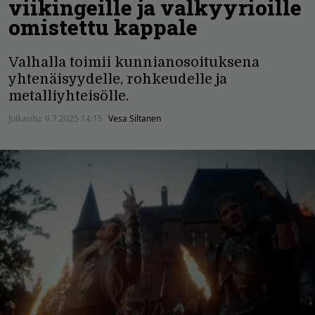
viikingeille ja valkyyrioille
omistettu kappale
Valhalla toimii kunnianosoituksena
yhtenäisyydelle, rohkeudelle ja
metalliyhteisölle.
Julkaistu:
9.7.2025 14:15
Vesa Siltanen