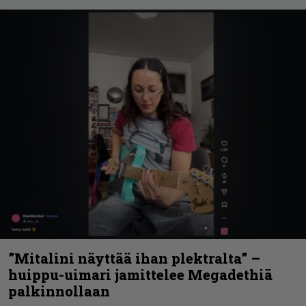
”Mitalini näyttää ihan plektralta” –
huippu-uimari jamittelee Megadethiä
palkinnollaan