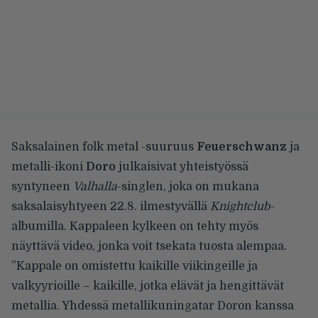
Saksalainen folk metal -suuruus
Feuerschwanz
ja
metalli-ikoni
Doro
julkaisivat yhteistyössä
syntyneen
Valhalla
-singlen, joka on mukana
saksalaisyhtyeen 22.8. ilmestyvällä
Knightclub
-
albumilla. Kappaleen kylkeen on tehty myös
näyttävä video, jonka voit tsekata tuosta alempaa.
”Kappale on omistettu kaikille viikingeille ja
valkyyrioille – kaikille, jotka elävät ja hengittävät
metallia. Yhdessä metallikuningatar Doron kanssa