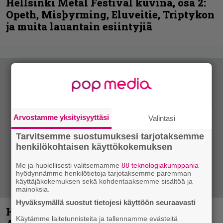
Hellsinki Metal Festival kuvina, osa 2:
Opeth, Misþyrming, Eluveitie, Triptykon
ja muita lauantain esiintyjiä
Arvostamme yksityisyyttäsi
Valintasi
Tarvitsemme suostumuksesi tarjotaksemme
henkilökohtaisen käyttökokemuksen
Me ja huolellisesti valitsemamme
88 teknologiakumppania
hyödynnämme henkilötietoja tarjotaksemme paremman
käyttäjäkokemuksen sekä kohdentaaksemme sisältöä ja
mainoksia.
Hyväksymällä suostut tietojesi käyttöön seuraavasti
Hellsinki Metal Festival kuvina, osa 1 –
Käytämme laitetunnisteita ja tallennamme evästeitä