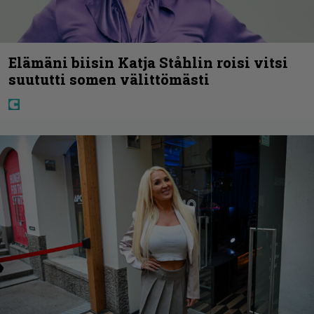
Elämäni biisin Katja Ståhlin roisi vitsi
suututti somen välittömästi