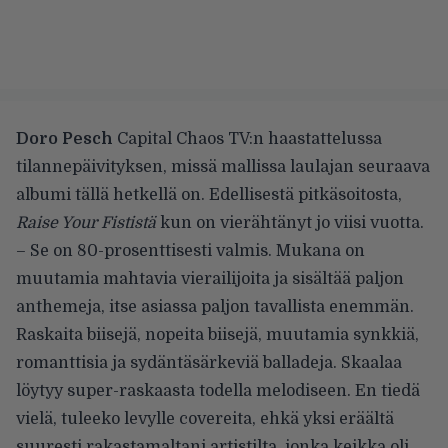
Doro Pesch
Capital Chaos TV:n haastattelussa
tilannepäivityksen, missä mallissa laulajan seuraava
albumi tällä hetkellä on. Edellisestä pitkäsoitosta,
Raise Your Fististä
kun on vierähtänyt jo viisi vuotta.
– Se on 80-prosenttisesti valmis. Mukana on
muutamia mahtavia vierailijoita ja sisältää paljon
anthemeja, itse asiassa paljon tavallista enemmän.
Raskaita biisejä, nopeita biisejä, muutamia synkkiä,
romanttisia ja sydäntäsärkeviä balladeja. Skaalaa
löytyy super-raskaasta todella melodiseen. En tiedä
vielä, tuleeko levylle covereita, ehkä yksi eräältä
suuresti rakastamaltani artistilta, jonka keikka oli