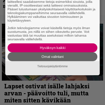
Accept, Carcass, Black Label Society ja
laitteellesi saadaksemme tietoja esimerkiksi sivuista, joilla
muita avauspäivän esiintyjiä
vierailit, IP-osoitteestasi sekä laitteesi ominaisuuksista.
Pääset tutustumaan yksityiskohtaisesti käyttötarkoituksiin ja
teknologiakumppaneihimme seuraavalla välilehdellä.
Hylkääminen voi vaikuttaa sivuston toimivuuteen ja
käytettävyyteen.
Jotkin teknologiamme voivat käsitellä tietoja myös ilman
suostumusta, jos niillä on siihen oikeutettu peruste. Voit
vastustaa tätä tai muuttaa asetuksiasi milloin tahansa
seuraavalla välilehdellä.
Hyväksyn kaikki
Omat valintani
Tietosuojakäytäntömme