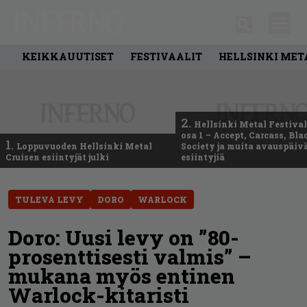
KEIKKAUUTISET
FESTIVAALIT
HELLSINKI MET
2.
Hellsinki Metal Festival
osa 1 – Accept, Carcass, Bla
1.
Loppuvuoden Hellsinki Metal
Society ja muita avauspäiv
Cruisen esiintyjät julki
esiintyjiä
TULEVA LEVY
DORO
WARLOCK
Doro: Uusi levy on ”80-
prosenttisesti valmis” –
mukana myös entinen
Warlock-kitaristi