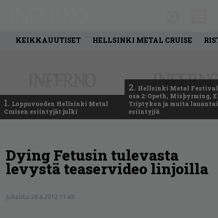
KEIKKAUUTISET
HELLSINKI METAL CRUISE
RIS
2.
Hellsinki Metal Festival
osa 2: Opeth, Misþyrming, E
1.
Loppuvuoden Hellsinki Metal
Triptykon ja muita lauanta
Cruisen esiintyjät julki
esiintyjiä
Dying Fetusin tulevasta
levystä teaservideo linjoilla
Julkaistu:
28.4.2012 11:48