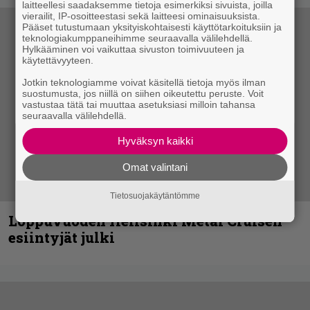
laitteellesi saadaksemme tietoja esimerkiksi sivuista, joilla
vierailit, IP-osoitteestasi sekä laitteesi ominaisuuksista.
Pääset tutustumaan yksityiskohtaisesti käyttötarkoituksiin ja
teknologiakumppaneihimme seuraavalla välilehdellä.
Hylkääminen voi vaikuttaa sivuston toimivuuteen ja
käytettävyyteen.
Jotkin teknologiamme voivat käsitellä tietoja myös ilman
suostumusta, jos niillä on siihen oikeutettu peruste. Voit
vastustaa tätä tai muuttaa asetuksiasi milloin tahansa
seuraavalla välilehdellä.
Hyväksyn kaikki
Omat valintani
Tietosuojakäytäntömme
Loppuvuoden Hellsinki Metal Cruisen
esiintyjät julki