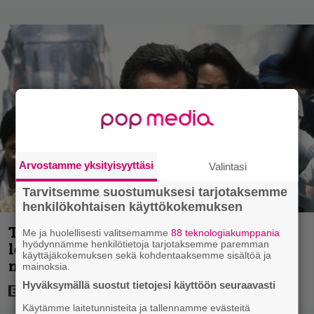
Arvostamme yksityisyyttäsi
Valintasi
Tarvitsemme suostumuksesi tarjotaksemme
henkilökohtaisen käyttökokemuksen
Tänään tv:ssä: Vuoden 1997 Bond-
Me ja huolellisesti valitsemamme
88 teknologiakumppania
hyödynnämme henkilötietoja tarjotaksemme paremman
leffassa nähdään hämmenttävän
käyttäjäkokemuksen sekä kohdentaaksemme sisältöä ja
nykyaikainen kännykkä
mainoksia.
Hyväksymällä suostut tietojesi käyttöön seuraavasti
Käytämme laitetunnisteita ja tallennamme evästeitä