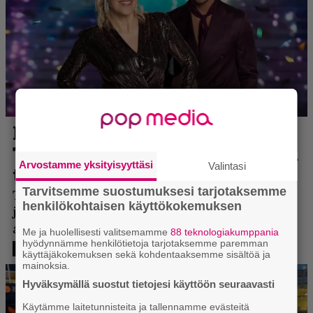
Arvostamme yksityisyyttäsi
Valintasi
Tarvitsemme suostumuksesi tarjotaksemme
henkilökohtaisen käyttökokemuksen
Me ja huolellisesti valitsemamme
88 teknologiakumppania
hyödynnämme henkilötietoja tarjotaksemme paremman
käyttäjäkokemuksen sekä kohdentaaksemme sisältöä ja
mainoksia.
Hyväksymällä suostut tietojesi käyttöön seuraavasti
Käytämme laitetunnisteita ja tallennamme evästeitä