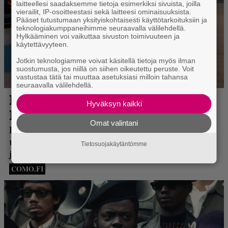
laitteellesi saadaksemme tietoja esimerkiksi sivuista, joilla
vierailit, IP-osoitteestasi sekä laitteesi ominaisuuksista.
Pääset tutustumaan yksityiskohtaisesti käyttötarkoituksiin ja
teknologiakumppaneihimme seuraavalla välilehdellä.
Hylkääminen voi vaikuttaa sivuston toimivuuteen ja
käytettävyyteen.
Jotkin teknologiamme voivat käsitellä tietoja myös ilman
suostumusta, jos niillä on siihen oikeutettu peruste. Voit
vastustaa tätä tai muuttaa asetuksiasi milloin tahansa
seuraavalla välilehdellä.
Hyväksyn kaikki
Omat valintani
Tietosuojakäytäntömme