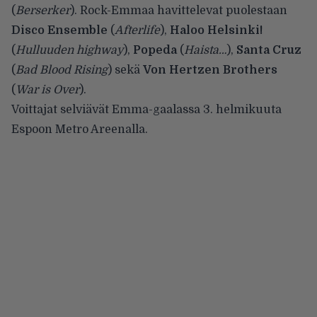
(
Berserker
). Rock-Emmaa havittelevat puolestaan
Disco Ensemble
(
Afterlife
),
Haloo Helsinki!
(
Hulluuden highway
),
Popeda
(
Haista…
),
Santa Cruz
(
Bad Blood Rising
) sekä
Von Hertzen Brothers
(
War is Over
).
Voittajat selviävät Emma-gaalassa 3. helmikuuta
Espoon Metro Areenalla.