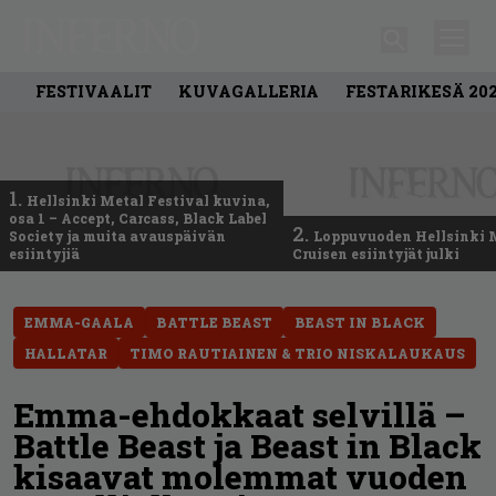
FESTIVAALIT
KUVAGALLERIA
FESTARIKESÄ 20
1.
Hellsinki Metal Festival kuvina,
osa 1 – Accept, Carcass, Black Label
2.
Society ja muita avauspäivän
Loppuvuoden Hellsinki 
esiintyjiä
Cruisen esiintyjät julki
EMMA-GAALA
BATTLE BEAST
BEAST IN BLACK
HALLATAR
TIMO RAUTIAINEN & TRIO NISKALAUKAUS
Emma-ehdokkaat selvillä –
Battle Beast ja Beast in Black
kisaavat molemmat vuoden