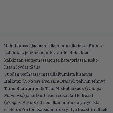
Helmikuussa jaetaan jälleen musiikkialan Emma-
palkintoja ja tänään julkistettiin ehdokkaat
kaikkiaan seitsemässätoista kategoriassa. Koko
listan löydät
täältä
.
Vuoden parhaasta metallialbumista kisaavat
Hallatar
(
No Stars Upon the Bridge
), paluun tehnyt
Timo Rautiainen & Trio Niskalaukaus
(
Lauluja
Suomesta
) ja kutkuttavasti sekä
Battle Beast
(
Bringer of Pain
) että edellämainitusta yhtyeestä
erotetun
Anton Kabasen
uusi yhtye
Beast in Black