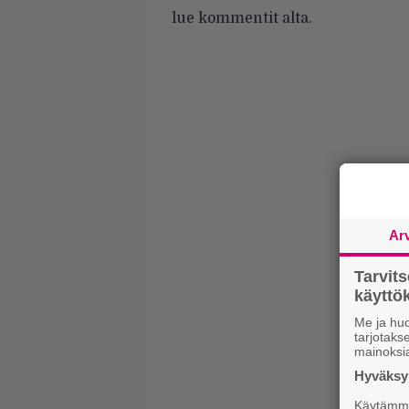
lue kommentit alta.
Ar
Tarvit
käytt
Me ja huo
tarjotak
mainoksi
Hyväksym
Käytämme 