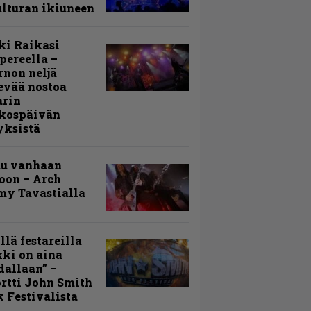
lturan ikiuneen
ki Raikasi
ereella –
rnon neljä
evää nostoa
arin
kospäivän
yksistä
uu vanhaan
toon – Arch
my Tavastialla
llä festareilla
ki on aina
allaan” –
rtti John Smith
 Festivalista