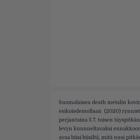
Suomalaisen death metalin kovi
esikoisdemollaan (2020) rynnis
perjantaina 5.7. toisen täyspitk
levyn kuunneltavaksi ennakkoon jo
avaa biisi biisiltä, mitä uusi pitk