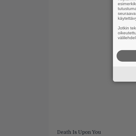
esimerkiks
tutustuma
seuraaval
käytettäv
Jotkin te
oikeutett
välilehdel
Death Is Upon You