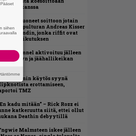
nsimmäistä koesoittoaan
. Pääset
evijätin kanssa
e
He ovat tuoneet soittoon jotain
utta” – Sepulturan Andreas Kisser
n siihen
imeää bändin, jonka riffit ovat
uraavalla
ehneet vaikutuksen
lind Channel aktivoituu jälleen
uden levyn ja jäähallikeikan
erkeissä
äytäntömme
id Wilsonin käytös syynä
lipknotista erottamiseen,
aportoi TMZ
En kadu mitään” – Rick Rozz ei
unne katkeruutta siitä, ettei ollut
ukana Deathin debyytillä
ngwie Malmsteen iskee jälleen
 Now or Never -single tulevalta