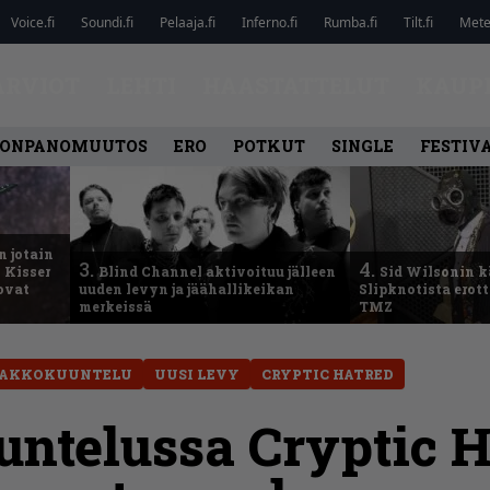
Voice.fi
Soundi.fi
Pelaaja.fi
Inferno.fi
Rumba.fi
Tilt.fi
Metel
ARVIOT
LEHTI
HAASTATTELUT
KAUP
ONPANOMUUTOS
ERO
POTKUT
SINGLE
FESTIV
n jotain
3.
4.
 Kisser
Blind Channel aktivoituu jälleen
Sid Wilsonin 
 ovat
uuden levyn ja jäähallikeikan
Slipknotista erot
merkeissä
TMZ
AKKOKUUNTELU
UUSI LEVY
CRYPTIC HATRED
ntelussa Cryptic H