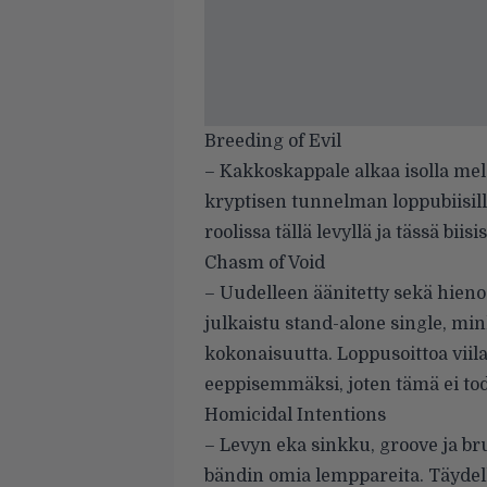
Breeding of Evil
– Kakkoskappale alkaa isolla melo
kryptisen tunnelman loppubiisille.
roolissa tällä levyllä ja tässä biis
Chasm of Void
– Uudelleen äänitetty sekä hien
julkaistu stand-alone single, m
kokonaisuutta. Loppusoittoa viila
eeppisemmäksi, joten tämä ei tod
Homicidal Intentions
– Levyn eka sinkku, groove ja br
bändin omia lemppareita. Täydell