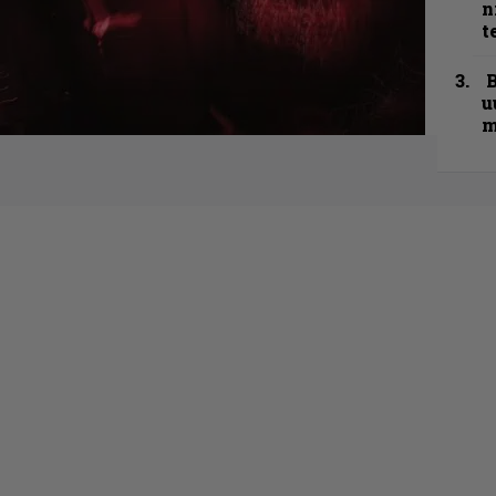
n
t
B
u
m