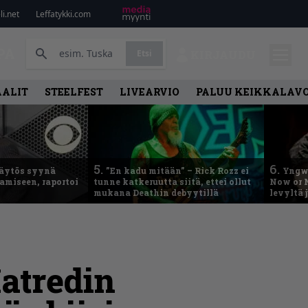
i.net
Leffatykki.com
PA
Etsi
KIRJAUDU
AALIT
STEELFEST
LIVEARVIO
PALUU KEIKKALAVO
5.
6.
käytös syynä
”En kadu mitään” – Rick Rozz ei
Yngwi
tamiseen, raportoi
tunne katkeruutta siitä, ettei ollut
Now or N
mukana Deathin debyytillä
levyltä 
atredin