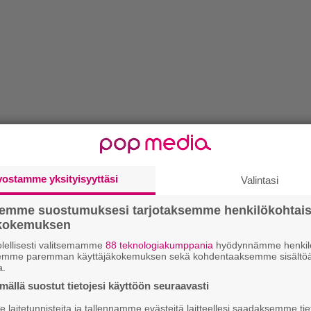
vostamme yksityisyyttäsi
Valintasi
semme suostumuksesi tarjotaksemme henkilökohtai
ökokemuksen
lellisesti valitsemamme
88 teknologiakumppania
hyödynnämme henkilö
”
semme paremman käyttäjäkokemuksen sekä kohdentaaksemme sisältöä
a.
k
n
ällä suostut tietojesi käyttöön seuraavasti
–
laitetunnisteita ja tallennamme evästeitä laitteellesi saadaksemme tie