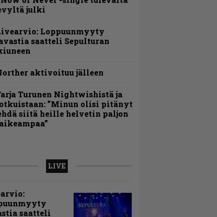
evyltä julki
Livearvio: Loppuunmyyty
avastia saatteli Sepulturan
kiuneen
orther aktivoituu jälleen
arja Turunen Nightwishistä ja
otkuistaan: ”Minun olisi pitänyt
ehdä siitä heille helvetin paljon
aikeampaa”
LIVE
arvio:
puunmyyty
stia saatteli