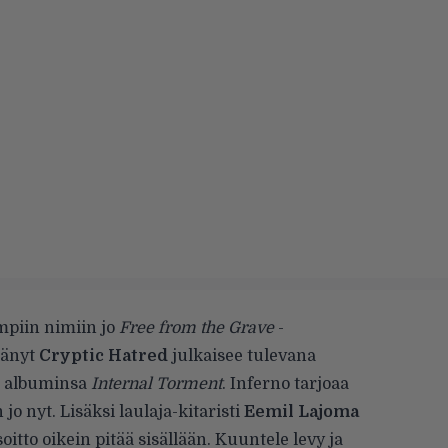
mpiin nimiin jo
Free from the Grave
-
tänyt
Cryptic Hatred
julkaisee tulevana
än albuminsa
Internal Torment
. Inferno tarjoaa
 nyt. Lisäksi laulaja-kitaristi
Eemil Lajoma
äsoitto oikein pitää sisällään. Kuuntele levy ja