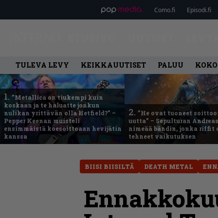
Como.fi
Episodi.fi
ETUSIVU
UUTISET
LEVY
TULEVA LEVY
KEIKKAUUTISET
PALUU
KOKO
1.
”Metallica on tiukempi kuin
koskaan ja te haluatte jonkun
2.
nulikan yrittävän olla Hetfield?” –
”He ovat tuoneet soittoo
Pepper Keenan muisteli
uutta” – Sepulturan Andreas
ensimmäistä koesoittoaan hevijätin
nimeää bändin, jonka riffit
kanssa
tehneet vaikutuksen
BIISI BIISILTÄ
DEATH METAL
ENN
Ennakkokuu