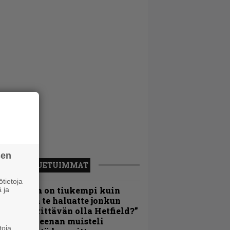
sen
LUETUIMMAT
tietoja
Metallica on tiukempi kuin
 ja
oskaan ja te haluatte jonkun
ulikan yrittävän olla Hetfield?”
 Pepper Keenan muisteli
toja