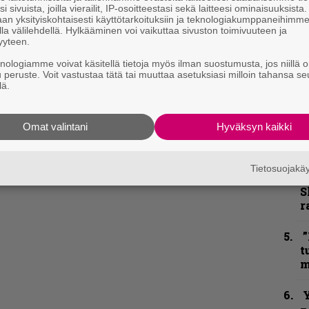
e
i sivuista, joilla vierailit, IP-osoitteestasi sekä laitteesi ominaisuuksista
h
an yksityiskohtaisesti käyttötarkoituksiin ja teknologiakumppaneihimm
la välilehdellä. Hylkääminen voi vaikuttaa sivuston toimivuuteen ja
yyteen.
”
u
knologiamme voivat käsitellä tietoja myös ilman suostumusta, jos niillä o
n
u peruste. Voit vastustaa tätä tai muuttaa asetuksiasi milloin tahansa se
lä.
t
B
Omat valintani
Hyväksyn kaikki
u
m
Tietosuojak
S
S
r
”
t
m
Y
–