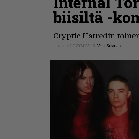
Internal To
biisiltä -k
Cryptic Hatredin toinen 
Julkaistu:
2.7.2024 08:16
Vesa Siltanen