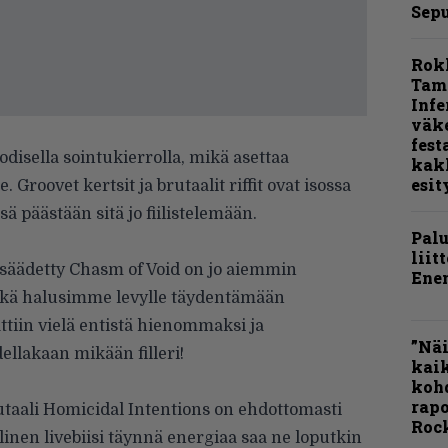
Sepu
Rok
Tamp
Infe
väk
fest
disella sointukierrolla, mikä asettaa
kak
esit
 Groovet kertsit ja brutaalit riffit ovat isossa
issä päästään sitä jo fiilistelemään.
Pal
liit
osäädetty Chasm of Void on jo aiemmin
Ene
inkä halusimme levylle täydentämään
ttiin vielä entistä hienommaksi ja
”Näi
ellakaan mikään filleri!
kaik
kohd
rapo
utaali Homicidal Intentions on ehdottomasti
Rock
inen livebiisi täynnä energiaa saa ne loputkin