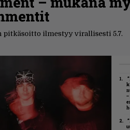
rment – mukana myö
ommentit
pitkäsoitto ilmestyy virallisesti 5.7.
”
k
n
–
e
h
”
u