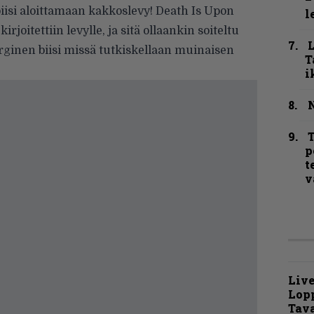
biisi aloittamaan kakkoslevy! Death Is Upon
l
rjoitettiin levylle, ja sitä ollaankin soiteltu
rginen biisi missä tutkiskellaan muinaisen
T
i
N
T
p
t
v
Live
Lop
Tava