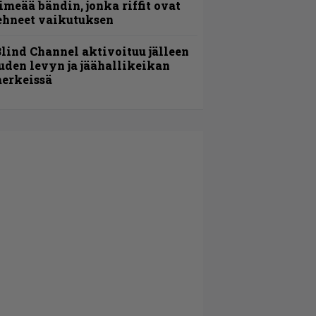
imeää bändin, jonka riffit ovat
ehneet vaikutuksen
lind Channel aktivoituu jälleen
uden levyn ja jäähallikeikan
erkeissä