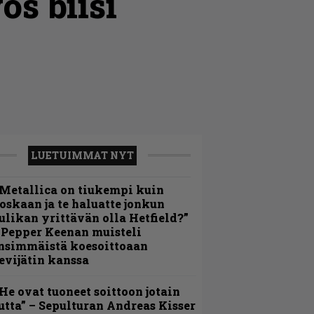
s biisi
LUETUIMMAT NYT
Metallica on tiukempi kuin
oskaan ja te haluatte jonkun
ulikan yrittävän olla Hetfield?”
 Pepper Keenan muisteli
nsimmäistä koesoittoaan
evijätin kanssa
He ovat tuoneet soittoon jotain
utta” – Sepulturan Andreas Kisser